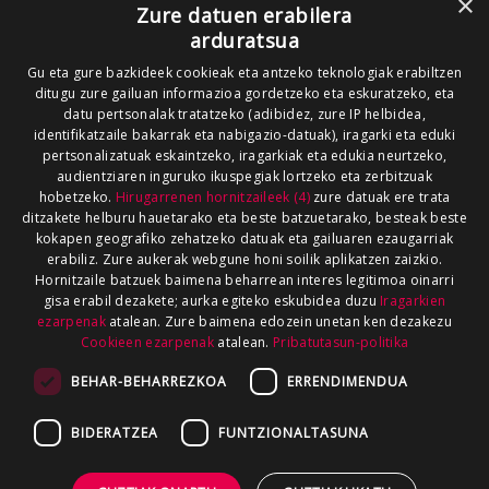
×
Zure datuen erabilera
arduratsua
Gu eta gure bazkideek cookieak eta antzeko teknologiak erabiltzen
ditugu zure gailuan informazioa gordetzeko eta eskuratzeko, eta
datu pertsonalak tratatzeko (adibidez, zure IP helbidea,
identifikatzaile bakarrak eta nabigazio-datuak), iragarki eta eduki
pertsonalizatuak eskaintzeko, iragarkiak eta edukia neurtzeko,
audientziaren inguruko ikuspegiak lortzeko eta zerbitzuak
hobetzeko.
Hirugarrenen hornitzaileek (4)
zure datuak ere trata
ditzakete helburu hauetarako eta beste batzuetarako, besteak beste
kokapen geografiko zehatzeko datuak eta gailuaren ezaugarriak
erabiliz. Zure aukerak webgune honi soilik aplikatzen zaizkio.
Hornitzaile batzuek baimena beharrean interes legitimoa oinarri
gisa erabil dezakete; aurka egiteko eskubidea duzu
Iragarkien
ezarpenak
atalean. Zure baimena edozein unetan ken dezakezu
Cookieen ezarpenak
atalean.
Pribatutasun-politika
BEHAR-BEHARREZKOA
ERRENDIMENDUA
BIDERATZEA
FUNTZIONALTASUNA