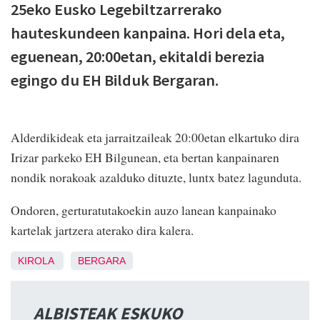
25eko Eusko Legebiltzarrerako
hauteskundeen kanpaina. Hori dela eta,
eguenean, 20:00etan, ekitaldi berezia
egingo du EH Bilduk Bergaran.
Alderdikideak eta jarraitzaileak 20:00etan elkartuko dira
Irizar parkeko EH Bilgunean, eta bertan kanpainaren
nondik norakoak azalduko dituzte, luntx batez lagunduta.
Ondoren, gerturatutakoekin auzo lanean kanpainako
kartelak jartzera aterako dira kalera.
KIROLA
BERGARA
ALBISTEAK ESKUKO