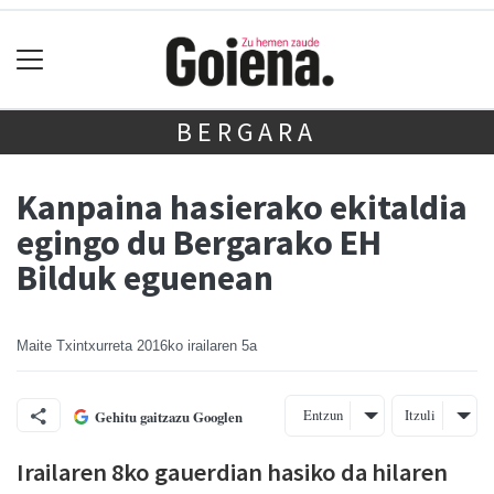
BERGARA
Kanpaina hasierako ekitaldia
egingo du Bergarako EH
Bilduk eguenean
Maite Txintxurreta
2016ko irailaren 5a
Entzun
Itzuli
Gehitu gaitzazu Googlen
Irailaren 8ko gauerdian hasiko da hilaren