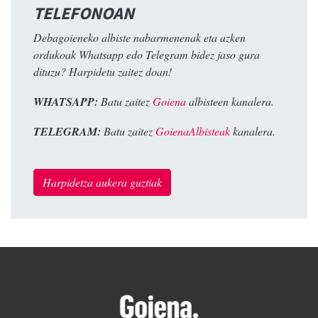
TELEFONOAN
Debagoieneko albiste nabarmenenak eta azken
ordukoak Whatsapp edo Telegram bidez jaso gura
dituzu? Harpidetu zaitez doan!
WHATSAPP:
Batu zaitez
Goiena
albisteen kanalera.
TELEGRAM:
Batu zaitez
GoienaAlbisteak
kanalera.
Harpidetza aukera guztiak