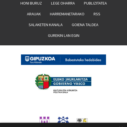
HONI BURUZ
LEGE OHARRA
PUBLIZITATEA
ARAUAK
HARREMANETARAKO
RSS
SALAKETEN KANALA
GOIENA TALDEA
GUREKIN LAN EGIN