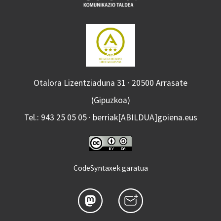
Otalora Lizentziaduna 31 · 20500 Arrasate
(Gipuzkoa)
Tel.: 943 25 05 05 · berriak[ABILDUA]goiena.eus
CodeSyntaxek garatua