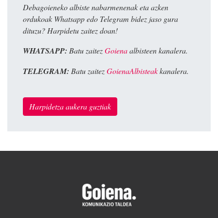
Debagoieneko albiste nabarmenenak eta azken
ordukoak Whatsapp edo Telegram bidez jaso gura
dituzu? Harpidetu zaitez doan!
WHATSAPP:
Batu zaitez
Goiena
albisteen kanalera.
TELEGRAM:
Batu zaitez
GoienaAlbisteak
kanalera.
Harpidetza aukera guztiak