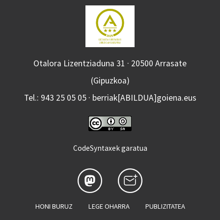
Otalora Lizentziaduna 31 · 20500 Arrasate
(Gipuzkoa)
Tel.: 943 25 05 05 · berriak[ABILDUA]goiena.eus
CodeSyntaxek garatua
HONI BURUZ
LEGE OHARRA
PUBLIZITATEA