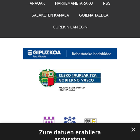
ARAUAK
HARREMANETARAKO
RSS
SALAKETEN KANALA
GOIENA TALDEA
GUREKIN LAN EGIN
×
Zure datuen erabilera
arduratsua