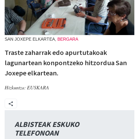
SAN JOXEPE ELKARTEA,
BERGARA
Traste zaharrak edo apurtutakoak
lagunartean konpontzeko hitzordua San
Joxepe elkartean.
Hizkuntza:
EUSKARA
ALBISTEAK ESKUKO
TELEFONOAN