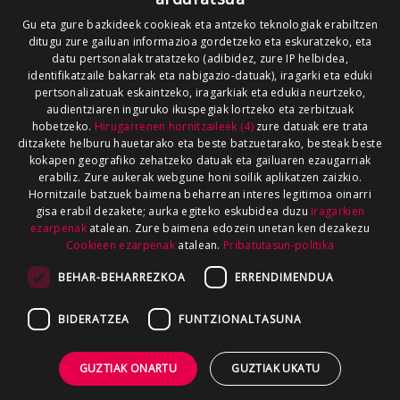
Gu eta gure bazkideek cookieak eta antzeko teknologiak erabiltzen
ditugu zure gailuan informazioa gordetzeko eta eskuratzeko, eta
datu pertsonalak tratatzeko (adibidez, zure IP helbidea,
identifikatzaile bakarrak eta nabigazio-datuak), iragarki eta eduki
pertsonalizatuak eskaintzeko, iragarkiak eta edukia neurtzeko,
audientziaren inguruko ikuspegiak lortzeko eta zerbitzuak
hobetzeko.
Hirugarrenen hornitzaileek (4)
zure datuak ere trata
ditzakete helburu hauetarako eta beste batzuetarako, besteak beste
kokapen geografiko zehatzeko datuak eta gailuaren ezaugarriak
erabiliz. Zure aukerak webgune honi soilik aplikatzen zaizkio.
Hornitzaile batzuek baimena beharrean interes legitimoa oinarri
gisa erabil dezakete; aurka egiteko eskubidea duzu
Iragarkien
ezarpenak
atalean. Zure baimena edozein unetan ken dezakezu
Cookieen ezarpenak
atalean.
Pribatutasun-politika
BEHAR-BEHARREZKOA
ERRENDIMENDUA
BIDERATZEA
FUNTZIONALTASUNA
GUZTIAK ONARTU
GUZTIAK UKATU