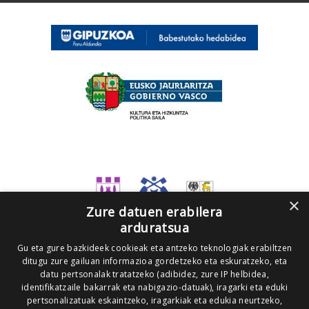
×
Zure datuen erabilera
arduratsua
Gu eta gure bazkideek cookieak eta antzeko teknologiak erabiltzen
ditugu zure gailuan informazioa gordetzeko eta eskuratzeko, eta
datu pertsonalak tratatzeko (adibidez, zure IP helbidea,
identifikatzaile bakarrak eta nabigazio-datuak), iragarki eta eduki
pertsonalizatuak eskaintzeko, iragarkiak eta edukia neurtzeko,