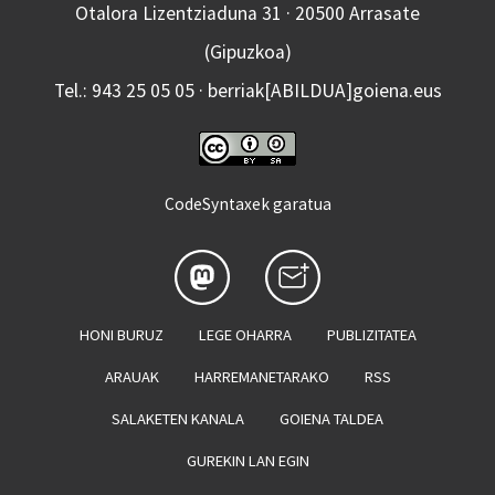
Otalora Lizentziaduna 31 · 20500 Arrasate
(Gipuzkoa)
Tel.: 943 25 05 05 · berriak[ABILDUA]goiena.eus
CodeSyntaxek garatua
HONI BURUZ
LEGE OHARRA
PUBLIZITATEA
ARAUAK
HARREMANETARAKO
RSS
SALAKETEN KANALA
GOIENA TALDEA
GUREKIN LAN EGIN