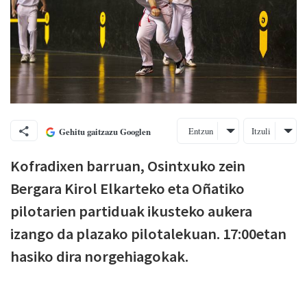
Entzun
Itzuli
Gehitu gaitzazu Googlen
Kofradixen barruan, Osintxuko zein
Bergara Kirol Elkarteko eta Oñatiko
pilotarien partiduak ikusteko aukera
izango da plazako pilotalekuan. 17:00etan
hasiko dira norgehiagokak.