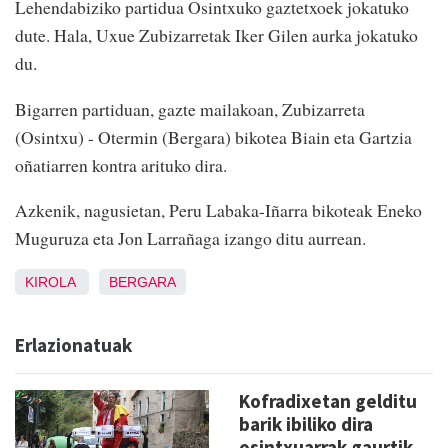
Lehendabiziko partidua Osintxuko gaztetxoek jokatuko
dute. Hala, Uxue Zubizarretak Iker Gilen aurka jokatuko
du.
Bigarren partiduan, gazte mailakoan, Zubizarreta
(Osintxu) - Otermin (Bergara) bikotea Biain eta Gartzia
oñatiarren kontra arituko dira.
Azkenik, nagusietan, Peru Labaka-Iñarra bikoteak Eneko
Muguruza eta Jon Larrañaga izango ditu aurrean.
KIROLA
BERGARA
Erlazionatuak
Kofradixetan gelditu
barik ibiliko dira
osintxuarrak gaurtik