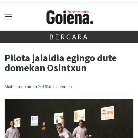
BERGARA
Pilota jaialdia egingo dute
domekan Osintxun
Maite Txintxurreta
2016ko irailaren 2a