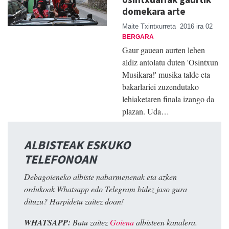
domekara arte
Maite Txintxurreta
2016 ira 02
BERGARA
Gaur gauean aurten lehen
aldiz antolatu duten 'Osintxun
Musikara!' musika talde eta
bakarlariei zuzendutako
lehiaketaren finala izango da
plazan. Uda…
ALBISTEAK ESKUKO
TELEFONOAN
Debagoieneko albiste nabarmenenak eta azken
ordukoak Whatsapp edo Telegram bidez jaso gura
dituzu? Harpidetu zaitez doan!
WHATSAPP:
Batu zaitez
Goiena
albisteen kanalera.