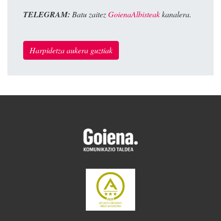
TELEGRAM:
Batu zaitez
GoienaAlbisteak
kanalera.
Harpidetza aukera guztiak