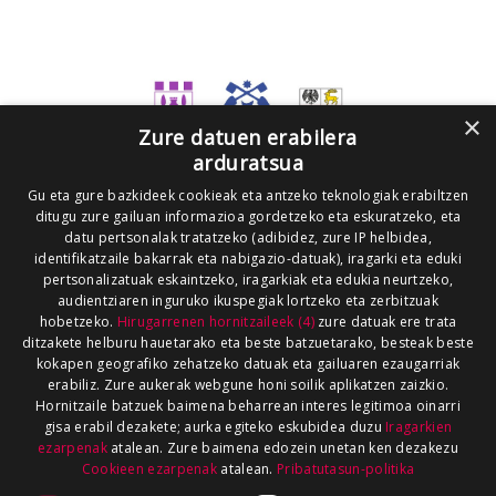
×
Zure datuen erabilera
arduratsua
Gu eta gure bazkideek cookieak eta antzeko teknologiak erabiltzen
ditugu zure gailuan informazioa gordetzeko eta eskuratzeko, eta
datu pertsonalak tratatzeko (adibidez, zure IP helbidea,
identifikatzaile bakarrak eta nabigazio-datuak), iragarki eta eduki
pertsonalizatuak eskaintzeko, iragarkiak eta edukia neurtzeko,
audientziaren inguruko ikuspegiak lortzeko eta zerbitzuak
hobetzeko.
Hirugarrenen hornitzaileek (4)
zure datuak ere trata
ditzakete helburu hauetarako eta beste batzuetarako, besteak beste
kokapen geografiko zehatzeko datuak eta gailuaren ezaugarriak
erabiliz. Zure aukerak webgune honi soilik aplikatzen zaizkio.
Hornitzaile batzuek baimena beharrean interes legitimoa oinarri
gisa erabil dezakete; aurka egiteko eskubidea duzu
Iragarkien
ezarpenak
atalean. Zure baimena edozein unetan ken dezakezu
Cookieen ezarpenak
atalean.
Pribatutasun-politika