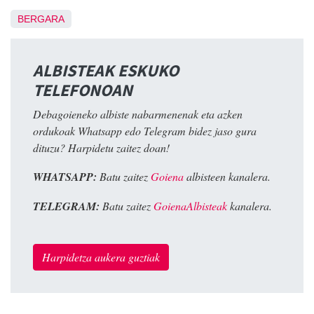
BERGARA
ALBISTEAK ESKUKO
TELEFONOAN
Debagoieneko albiste nabarmenenak eta azken
ordukoak Whatsapp edo Telegram bidez jaso gura
dituzu? Harpidetu zaitez doan!
WHATSAPP:
Batu zaitez
Goiena
albisteen kanalera.
TELEGRAM:
Batu zaitez
GoienaAlbisteak
kanalera.
Harpidetza aukera guztiak