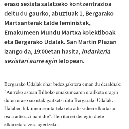
eraso sexista salatzeko kontzentrazioa
deitu du gaurko, abuztuak 1, Bergarako
Martxanterak talde feministak,
Emakumeen Mundu Martxa kolektiboak
eta Bergarako Udalak. San Martin Plazan
izango da, 19:00etan hasita,
Indarkeria
sexistari aurre egin
lelopean.
Bergarako Udalak ohar bidez jakitera eman du deialdiak:
"A
urreko astean Bilboko emakumearen erailketa eragin
duten eraso sexistak gaitzetsi ditu Bergarako Udalak.
Halaber, biktimen senitarteko eta adiskideei elkartasun
osoa adierazi nahi die". Herritarrei dei egin diete
elkarretaratzera agertzeko.