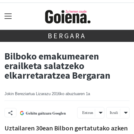
BERGARA
Bilboko emakumearen
erailketa salatzeko
elkarretaratzea Bergaran
Jokin Bereziartua Lizarazu
2016ko abuztuaren 1a
Entzun
Itzuli
Gehitu gaitzazu Googlen
Uztailaren 30ean Bilbon gertatutako azken