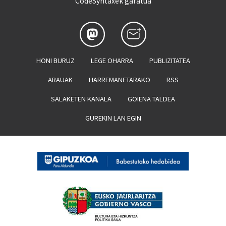
CodeSyntaxek garatua
HONI BURUZ
LEGE OHARRA
PUBLIZITATEA
ARAUAK
HARREMANETARAKO
RSS
SALAKETEN KANALA
GOIENA TALDEA
GUREKIN LAN EGIN