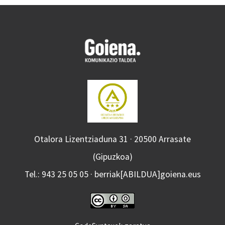
Otalora Lizentziaduna 31 · 20500 Arrasate
(Gipuzkoa)
Tel.: 943 25 05 05 · berriak[ABILDUA]goiena.eus