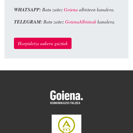
WHATSAPP:
Batu zaitez
Goiena
albisteen kanalera.
TELEGRAM:
Batu zaitez
GoienaAlbisteak
kanalera.
Harpidetza aukera guztiak