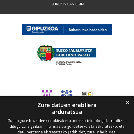
GUREKIN LAN EGIN
×
Zure datuen erabilera
arduratsua
Gu eta gure bazkideek cookieak eta antzeko teknologiak erabiltzen
ditugu zure gailuan informazioa gordetzeko eta eskuratzeko, eta
datu pertsonalak tratatzeko (adibidez, zure IP helbidea,