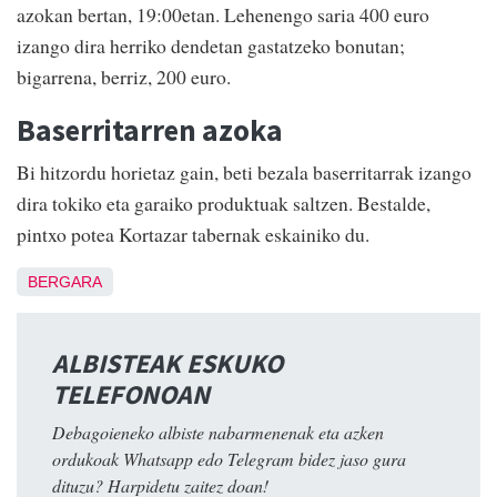
azokan bertan, 19:00etan. Lehenengo saria 400 euro
izango dira herriko dendetan gastatzeko bonutan;
bigarrena, berriz, 200 euro.
Baserritarren azoka
Bi hitzordu horietaz gain, beti bezala baserritarrak izango
dira tokiko eta garaiko produktuak saltzen. Bestalde,
pintxo potea Kortazar tabernak eskainiko du.
BERGARA
ALBISTEAK ESKUKO
TELEFONOAN
Debagoieneko albiste nabarmenenak eta azken
ordukoak Whatsapp edo Telegram bidez jaso gura
dituzu? Harpidetu zaitez doan!