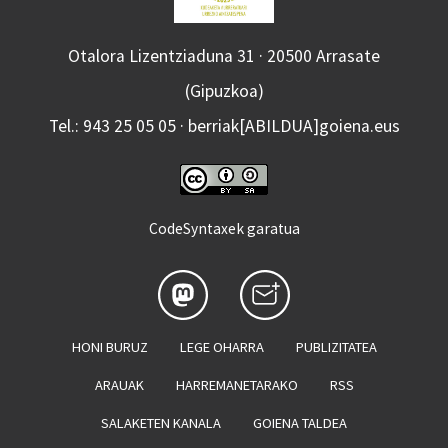
Otalora Lizentziaduna 31 · 20500 Arrasate
(Gipuzkoa)
Tel.: 943 25 05 05 · berriak[ABILDUA]goiena.eus
CodeSyntaxek garatua
HONI BURUZ
LEGE OHARRA
PUBLIZITATEA
ARAUAK
HARREMANETARAKO
RSS
SALAKETEN KANALA
GOIENA TALDEA