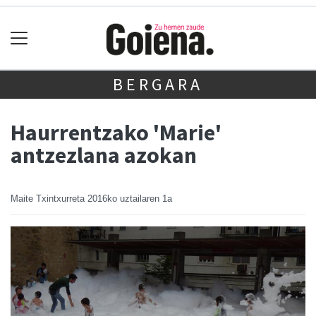
BERGARA
Haurrentzako 'Marie'
antzezlana azokan
Maite Txintxurreta
2016ko uztailaren 1a