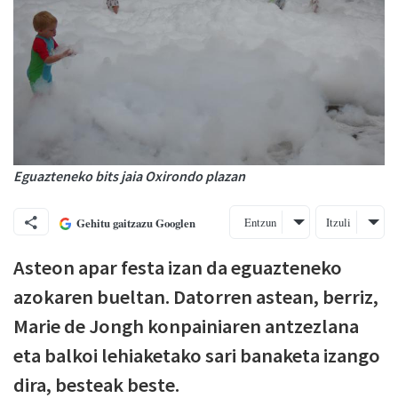
Eguazteneko bits jaia Oxirondo plazan
Entzun
Itzuli
Gehitu gaitzazu Googlen
Asteon apar festa izan da eguazteneko
azokaren bueltan. Datorren astean, berriz,
Marie de Jongh konpainiaren antzezlana
eta balkoi lehiaketako sari banaketa izango
dira, besteak beste.