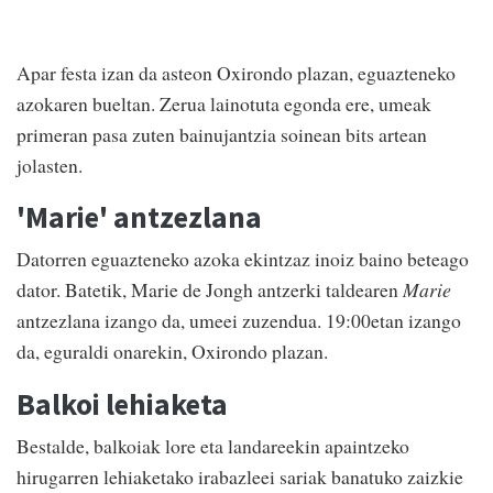
Apar festa izan da asteon Oxirondo plazan, eguazteneko
azokaren bueltan. Zerua lainotuta egonda ere, umeak
primeran pasa zuten bainujantzia soinean bits artean
jolasten.
'Marie' antzezlana
Datorren eguazteneko azoka ekintzaz inoiz baino beteago
dator. Batetik, Marie de Jongh antzerki taldearen
Marie
antzezlana izango da, umeei zuzendua. 19:00etan izango
da, eguraldi onarekin, Oxirondo plazan.
Balkoi lehiaketa
Bestalde, balkoiak lore eta landareekin apaintzeko
hirugarren lehiaketako irabazleei sariak banatuko zaizkie