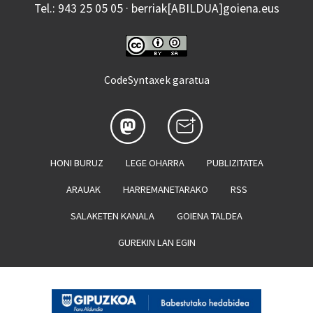
Tel.: 943 25 05 05 · berriak[ABILDUA]goiena.eus
CodeSyntaxek garatua
HONI BURUZ
LEGE OHARRA
PUBLIZITATEA
ARAUAK
HARREMANETARAKO
RSS
SALAKETEN KANALA
GOIENA TALDEA
GUREKIN LAN EGIN