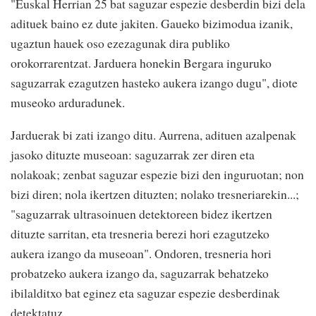
"Euskal Herrian 25 bat saguzar espezie desberdin bizi dela
adituek baino ez dute jakiten. Gaueko bizimodua izanik,
ugaztun hauek oso ezezagunak dira publiko
orokorrarentzat. Jarduera honekin Bergara inguruko
saguzarrak ezagutzen hasteko aukera izango dugu", diote
museoko arduradunek.
Jarduerak bi zati izango ditu. Aurrena, adituen azalpenak
jasoko dituzte museoan: saguzarrak zer diren eta
nolakoak; zenbat saguzar espezie bizi den inguruotan; non
bizi diren; nola ikertzen dituzten; nolako tresneriarekin...;
"saguzarrak ultrasoinuen detektoreen bidez ikertzen
dituzte sarritan, eta tresneria berezi hori ezagutzeko
aukera izango da museoan". Ondoren, tresneria hori
probatzeko aukera izango da, saguzarrak behatzeko
ibilalditxo bat eginez eta saguzar espezie desberdinak
detektatuz.