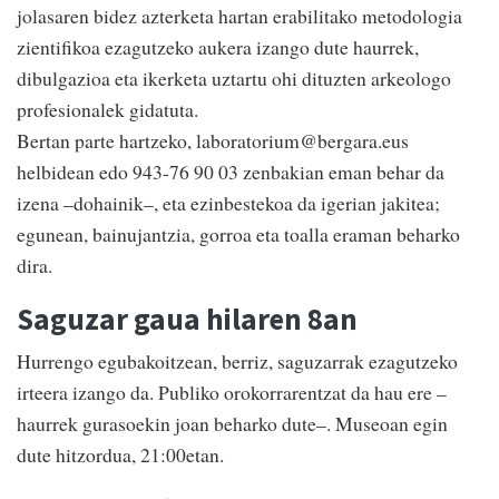
jolasaren bidez azterketa hartan erabilitako metodologia
zientifikoa ezagutzeko aukera izango dute haurrek,
dibulgazioa eta ikerketa uztartu ohi dituzten arkeologo
profesionalek gidatuta.
Bertan parte hartzeko, laboratorium@bergara.eus
helbidean edo 943-76 90 03 zenbakian eman behar da
izena –dohainik–, eta ezinbestekoa da igerian jakitea;
egunean, bainujantzia, gorroa eta toalla eraman beharko
dira.
Saguzar gaua hilaren 8an
Hurrengo egubakoitzean, berriz, saguzarrak ezagutzeko
irteera izango da. Publiko orokorrarentzat da hau ere –
haurrek gurasoekin joan beharko dute–. Museoan egin
dute hitzordua, 21:00etan.