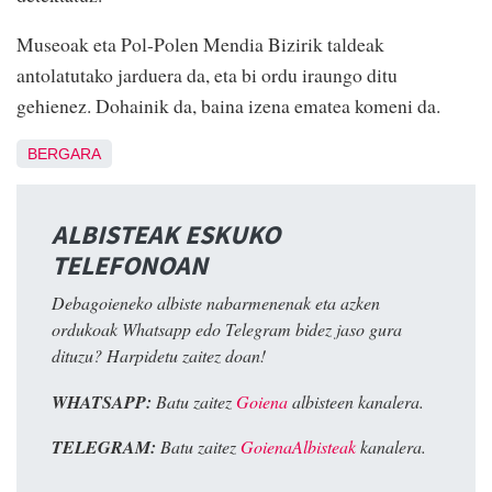
Museoak eta Pol-Polen Mendia Bizirik taldeak
antolatutako jarduera da, eta bi ordu iraungo ditu
gehienez. Dohainik da, baina izena ematea komeni da.
BERGARA
ALBISTEAK ESKUKO
TELEFONOAN
Debagoieneko albiste nabarmenenak eta azken
ordukoak Whatsapp edo Telegram bidez jaso gura
dituzu? Harpidetu zaitez doan!
WHATSAPP:
Batu zaitez
Goiena
albisteen kanalera.
TELEGRAM:
Batu zaitez
GoienaAlbisteak
kanalera.