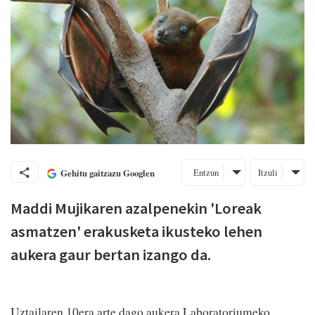
Entzun
Itzuli
Gehitu gaitzazu Googlen
Maddi Mujikaren azalpenekin 'Loreak
asmatzen' erakusketa ikusteko lehen
aukera gaur bertan izango da.
Uztailaren 10era arte dago aukera Laboratoriumeko