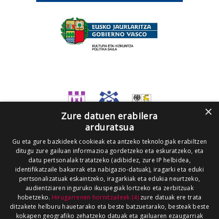
×
Zure datuen erabilera
arduratsua
Gu eta gure bazkideek cookieak eta antzeko teknologiak erabiltzen
ditugu zure gailuan informazioa gordetzeko eta eskuratzeko, eta
datu pertsonalak tratatzeko (adibidez, zure IP helbidea,
identifikatzaile bakarrak eta nabigazio-datuak), iragarki eta eduki
pertsonalizatuak eskaintzeko, iragarkiak eta edukia neurtzeko,
audientziaren inguruko ikuspegiak lortzeko eta zerbitzuak
hobetzeko.
Hirugarrenen hornitzaileek (4)
zure datuak ere trata
ditzakete helburu hauetarako eta beste batzuetarako, besteak beste
kokapen geografiko zehatzeko datuak eta gailuaren ezaugarriak