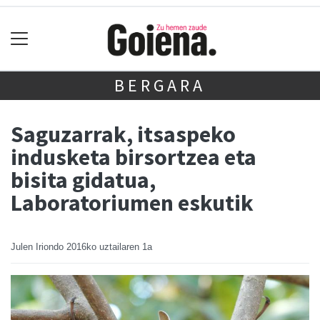
BERGARA
Saguzarrak, itsaspeko
indusketa birsortzea eta
bisita gidatua,
Laboratoriumen eskutik
Julen Iriondo
2016ko uztailaren 1a