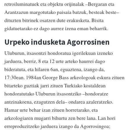
retroiluminatuek eta objektu orijinalak –Bergaran eta
Arantzazun margotutako paisaia batzuk, besteak beste–
dituzten bitrinek osatzen dute erakusketa. Bisita
gidatuetarako ez dago aurrez izena eman beharrik.
Urpeko indusketa Agorrosinen
Uluburun, itsasontzi hondoratua igerilekuan izeneko
jarduera, berriz, 8 eta 12 urte arteko haurrei dago
bideratuta, eta hilaren 6an, eguaztena, izango da,
17:30ean. 1984an George Bass arkeologoak eskura zituen
bitarteko guztiak jarri zituen Turkiako kostaldean
hondoratutako Uluburun itsasontziko –hondoratze
antzinakoena, ezagutzen dela– ondarea azaleratzeko.
Hamar urte behar izan zituen horretarako, eta
arkeologiaren mugarri bihurtu zen bere lana. Lan hori
erreproduzitzeko jarduera izango da Agorrosingoa;