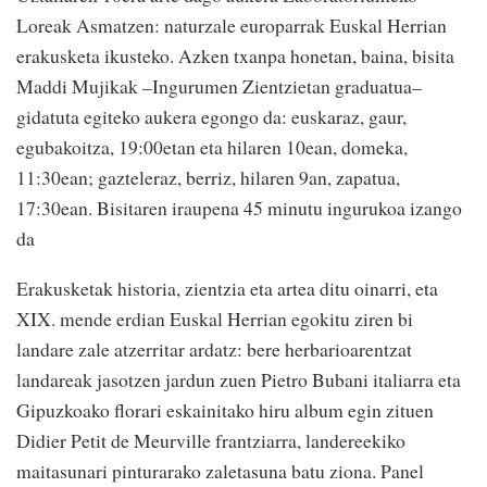
Loreak Asmatzen: naturzale europarrak Euskal Herrian
erakusketa ikusteko. Azken txanpa honetan, baina, bisita
Maddi Mujikak –Ingurumen Zientzietan graduatua–
gidatuta egiteko aukera egongo da: euskaraz, gaur,
egubakoitza, 19:00etan eta hilaren 10ean, domeka,
11:30ean; gazteleraz, berriz, hilaren 9an, zapatua,
17:30ean. Bisitaren iraupena 45 minutu ingurukoa izango
da
Erakusketak historia, zientzia eta artea ditu oinarri, eta
XIX. mende erdian Euskal Herrian egokitu ziren bi
landare zale atzerritar ardatz: bere herbarioarentzat
landareak jasotzen jardun zuen Pietro Bubani italiarra eta
Gipuzkoako florari eskainitako hiru album egin zituen
Didier Petit de Meurville frantziarra, landereekiko
maitasunari pinturarako zaletasuna batu ziona. Panel