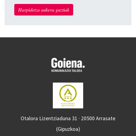
Harpidetza aukera guztiak
Otalora Lizentziaduna 31 · 20500 Arrasate
(Gipuzkoa)