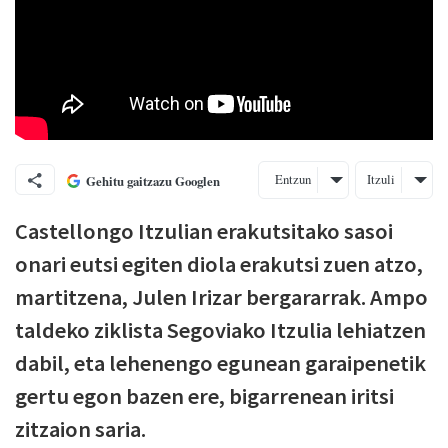
Entzun
Itzuli
Gehitu gaitzazu Googlen
Castellongo Itzulian erakutsitako sasoi
onari eutsi egiten diola erakutsi zuen atzo,
martitzena, Julen Irizar bergararrak. Ampo
taldeko ziklista Segoviako Itzulia lehiatzen
dabil, eta lehenengo egunean garaipenetik
gertu egon bazen ere, bigarrenean iritsi
zitzaion saria.