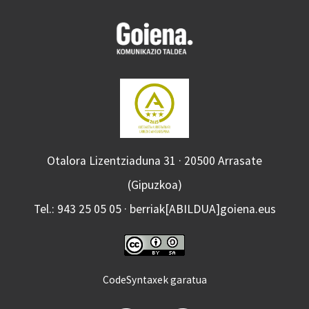
Otalora Lizentziaduna 31 · 20500 Arrasate
(Gipuzkoa)
Tel.: 943 25 05 05 · berriak[ABILDUA]goiena.eus
CodeSyntaxek garatua