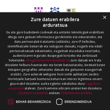
×
Zure datuen erabilera
arduratsua
Gu eta gure bazkideek cookieak eta antzeko teknologiak erabiltzen
ditugu zure gailuan informazioa gordetzeko eta eskuratzeko, eta
datu pertsonalak tratatzeko (adibidez, zure IP helbidea,
identifikatzaile bakarrak eta nabigazio-datuak), iragarki eta eduki
pertsonalizatuak eskaintzeko, iragarkiak eta edukia neurtzeko,
audientziaren inguruko ikuspegiak lortzeko eta zerbitzuak
hobetzeko.
Hirugarrenen hornitzaileek (4)
zure datuak ere trata
ditzakete helburu hauetarako eta beste batzuetarako, besteak beste
kokapen geografiko zehatzeko datuak eta gailuaren ezaugarriak
erabiliz. Zure aukerak webgune honi soilik aplikatzen zaizkio.
Hornitzaile batzuek baimena beharrean interes legitimoa oinarri
gisa erabil dezakete; aurka egiteko eskubidea duzu
Iragarkien
ezarpenak
atalean. Zure baimena edozein unetan ken dezakezu
Cookieen ezarpenak
atalean.
Pribatutasun-politika
BEHAR-BEHARREZKOA
ERRENDIMENDUA