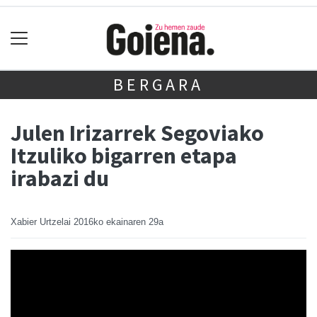
BERGARA
Julen Irizarrek Segoviako
Itzuliko bigarren etapa
irabazi du
Xabier Urtzelai
2016ko ekainaren 29a