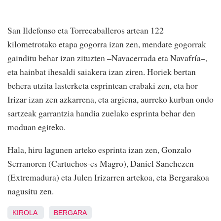
San Ildefonso eta Torrecaballeros artean 122
kilometrotako etapa gogorra izan zen, mendate gogorrak
gainditu behar izan zituzten –Navacerrada eta Navafría–,
eta hainbat ihesaldi saiakera izan ziren. Horiek bertan
behera utzita lasterketa esprintean erabaki zen, eta hor
Irizar izan zen azkarrena, eta argiena, aurreko kurban ondo
sartzeak garrantzia handia zuelako esprinta behar den
moduan egiteko.
Hala, hiru lagunen arteko esprinta izan zen, Gonzalo
Serranoren (Cartuchos-es Magro), Daniel Sanchezen
(Extremadura) eta Julen Irizarren artekoa, eta Bergarakoa
nagusitu zen.
KIROLA
BERGARA