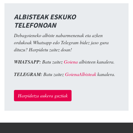
ALBISTEAK ESKUKO
TELEFONOAN
Debagoieneko albiste nabarmenenak eta azken
ordukoak Whatsapp edo Telegram bidez jaso gura
dituzu? Harpidetu zaitez doan!
WHATSAPP:
Batu zaitez
Goiena
albisteen kanalera.
TELEGRAM:
Batu zaitez
GoienaAlbisteak
kanalera.
Harpidetza aukera guztiak