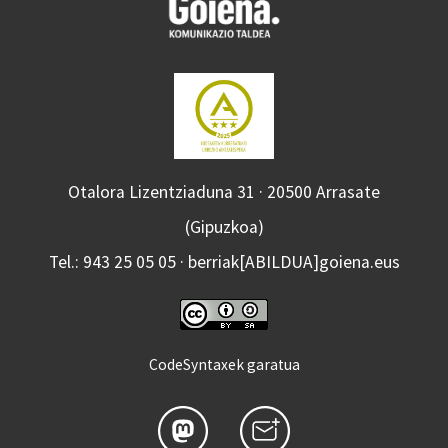
Otalora Lizentziaduna 31 · 20500 Arrasate
(Gipuzkoa)
Tel.: 943 25 05 05 · berriak[ABILDUA]goiena.eus
CodeSyntaxek garatua