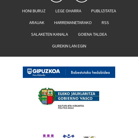
HONI BURUZ
LEGE OHARRA
PUBLIZITATEA
ARAUAK
HARREMANETARAKO
RSS
SALAKETEN KANALA
GOIENA TALDEA
GUREKIN LAN EGIN