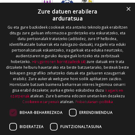
×
Zure datuen erabilera
arduratsua
Gu eta gure bazkideek cookieak eta antzeko teknologiak erabiltzen
ditugu zure gailuan informazioa gordetzeko eta eskuratzeko, eta
datu pertsonalak tratatzeko (adibidez, zure IP helbidea,
identifikatzaile bakarrak eta nabigazio-datuak), iragarki eta eduki
pertsonalizatuak eskaintzeko, iragarkiak eta edukia neurtzeko,
audientziaren inguruko ikuspegiak lortzeko eta zerbitzuak
hobetzeko.
Hirugarrenen hornitzaileek (4)
zure datuak ere trata
ditzakete helburu hauetarako eta beste batzuetarako, besteak beste
kokapen geografiko zehatzeko datuak eta gailuaren ezaugarriak
erabiliz. Zure aukerak webgune honi soilik aplikatzen zaizkio.
Hornitzaile batzuek baimena beharrean interes legitimoa oinarri
gisa erabil dezakete; aurka egiteko eskubidea duzu
Iragarkien
ezarpenak
atalean. Zure baimena edozein unetan ken dezakezu
Cookieen ezarpenak
atalean.
Pribatutasun-politika
BEHAR-BEHARREZKOA
ERRENDIMENDUA
BIDERATZEA
FUNTZIONALTASUNA