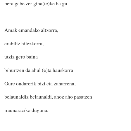
bera gabe zer gina(te)ke ba gu.
Amak emandako altxorra,
erabiliz hilezkorra,
utziz gero baina
bihurtzen da ahul (e)ta hauskorra
Gure ondarerik bizi eta zaharrena,
belaunaldiz belaunaldi, ahoz aho pasatzen
iraunaraziko duguna.