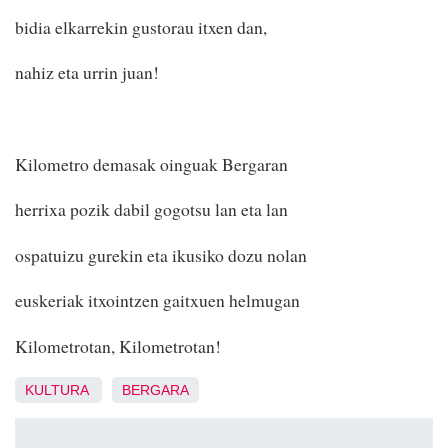
bidia elkarrekin gustorau itxen dan,
nahiz eta urrin juan!
Kilometro demasak oinguak Bergaran
herrixa pozik dabil gogotsu lan eta lan
ospatuizu gurekin eta ikusiko dozu nolan
euskeriak itxointzen gaitxuen helmugan
Kilometrotan, Kilometrotan!
KULTURA
BERGARA