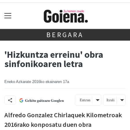
BERGARA
'Hizkuntza erreinu' obra
sinfonikoaren letra
Eneko Azkarate
2016ko ekainaren 17a
Entzun
Itzuli
Gehitu gaitzazu Googlen
Alfredo Gonzalez Chirlaquek Kilometroak
2016rako konposatu duen obra