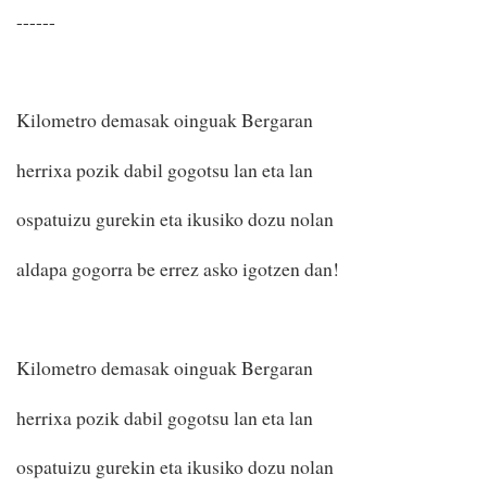
------
Kilometro demasak oinguak Bergaran
herrixa pozik dabil gogotsu lan eta lan
ospatuizu gurekin eta ikusiko dozu nolan
aldapa gogorra be errez asko igotzen dan!
Kilometro demasak oinguak Bergaran
herrixa pozik dabil gogotsu lan eta lan
ospatuizu gurekin eta ikusiko dozu nolan