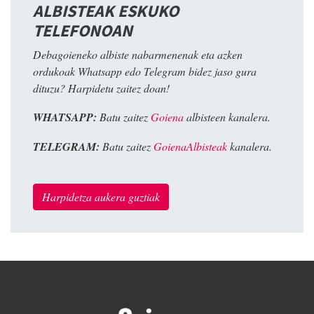
ALBISTEAK ESKUKO
TELEFONOAN
Debagoieneko albiste nabarmenenak eta azken
ordukoak Whatsapp edo Telegram bidez jaso gura
dituzu? Harpidetu zaitez doan!
WHATSAPP:
Batu zaitez
Goiena
albisteen kanalera.
TELEGRAM:
Batu zaitez
GoienaAlbisteak
kanalera.
Harpidetza aukera guztiak