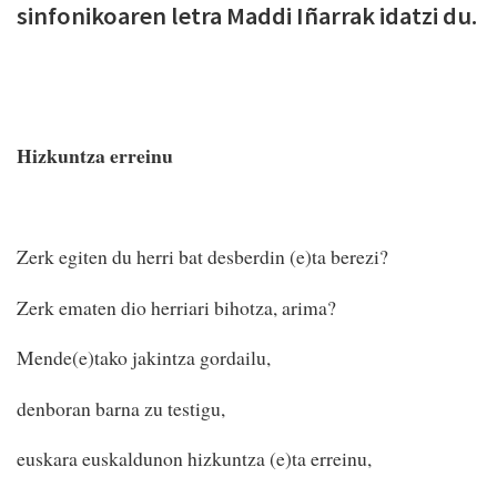
sinfonikoaren letra Maddi Iñarrak idatzi du.
Hizkuntza erreinu
Zerk egiten du herri bat desberdin (e)ta berezi?
Zerk ematen dio herriari bihotza, arima?
Mende(e)tako jakintza gordailu,
denboran barna zu testigu,
euskara euskaldunon hizkuntza (e)ta erreinu,