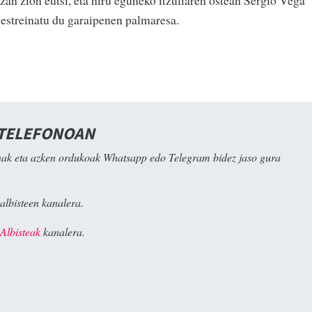
zan zion eutsi, eta hiru eguneko itzuliaren ostean Sergio Vega
 estreinatu du garaipenen palmaresa.
 TELEFONOAN
ak eta azken ordukoak Whatsapp edo Telegram bidez jaso gura
albisteen kanalera.
Albisteak
kanalera.