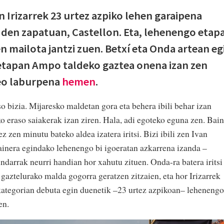
 Irizarrek 23 urtez azpiko lehen garaipena
an den zapatuan, Castellon. Eta, lehenengo etap
n mailota jantzi zuen. Betxí eta Onda artean eg
etapan Ampo taldeko gaztea onena izan zen
eo laburpena
hemen
.
o bizia. Mijaresko maldetan gora eta behera ibili behar izan
ko eraso saiakerak izan ziren. Hala, adi egoteko eguna zen. Bain
ez zen minutu bateko aldea izatera iritsi. Bizi ibili zen Ivan
nera egindako lehenengo bi igoeratan azkarrena izanda –
ndarrak neurri handian hor xahutu zituen. Onda-ra batera iritsi
gaztelurako malda gogorra geratzen zitzaien, eta hor Irizarrek
a kategorian debuta egin duenetik –23 urtez azpikoan– lehenengo
en.