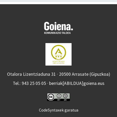
Otalora Lizentziaduna 31 · 20500 Arrasate (Gipuzkoa)
Tel.: 943 25 05 05 · berriak[ABILDUA]goiena.eus
CodeSyntaxek garatua