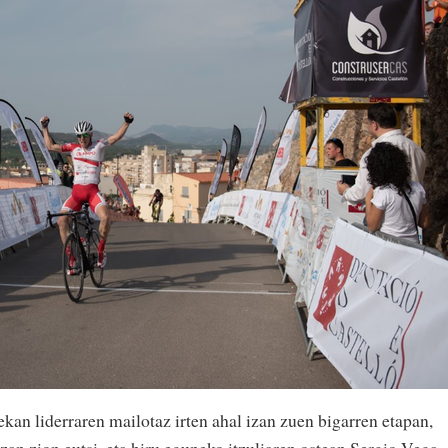
an liderraren mailotaz irten ahal izan zuen bigarren etapan,