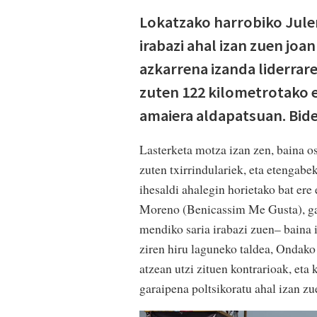
Lokatzako harrobiko Julen
irabazi ahal izan zuen jo
azkarrena izanda liderrare
zuten 122 kilometrotako 
amaiera aldapatsuan. Bid
Lasterketa motza izan zen, baina os
zuten txirrindulariek, eta etengabe
ihesaldi ahalegin horietako bat ere 
Moreno (Benicassim Me Gusta), gai
mendiko saria irabazi zuen– baina i
ziren hiru laguneko taldea, Ondako 
atzean utzi zituen kontrarioak, et
garaipena poltsikoratu ahal izan zu