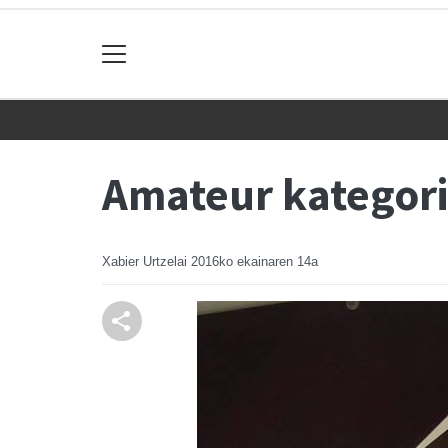
Amateur kategori
Xabier Urtzelai
2016ko ekainaren 14a