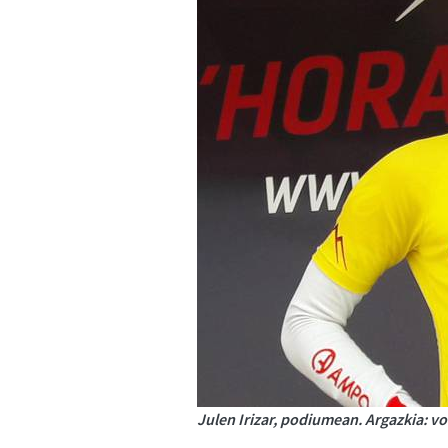
Julen Irizar, podiumean. Argazkia: v