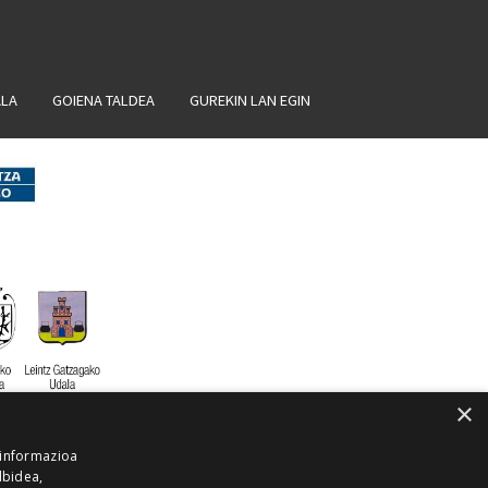
ALA
GOIENA TALDEA
GUREKIN LAN EGIN
×
 informazioa
lbidea,