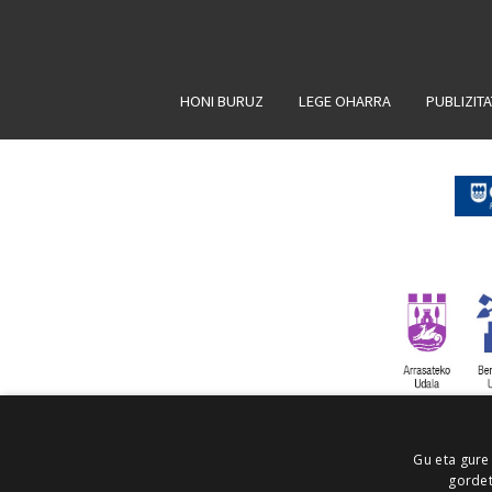
HONI BURUZ
LEGE OHARRA
PUBLIZIT
Gu eta gure
gordet