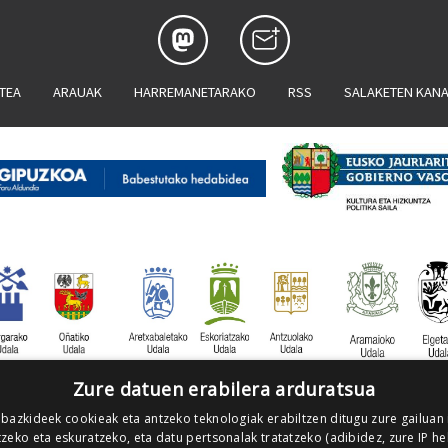
ATEA
ARAUAK
HARREMANETARAKO
RSS
SALAKETEN KAN
Zure datuen erabilera arduratsua
 bazkideek cookieak eta antzeko teknologiak erabiltzen ditugu zure gailuan
zeko eta eskuratzeko, eta datu pertsonalak tratatzeko (adibidez, zure IP he