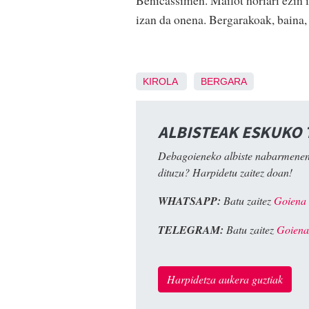
Benicassimen. Mailot horiari ezin i
izan da onena. Bergarakoak, baina,
KIROLA
BERGARA
ALBISTEAK ESKUKO
Debagoieneko albiste nabarmenen
dituzu? Harpidetu zaitez doan!
WHATSAPP:
Batu zaitez
Goiena
TELEGRAM:
Batu zaitez
Goiena
Harpidetza aukera guztiak