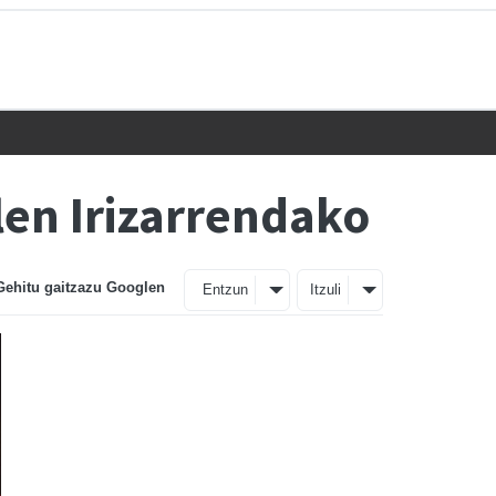
en Irizarrendako
Gehitu gaitzazu Googlen
Entzun
Itzuli