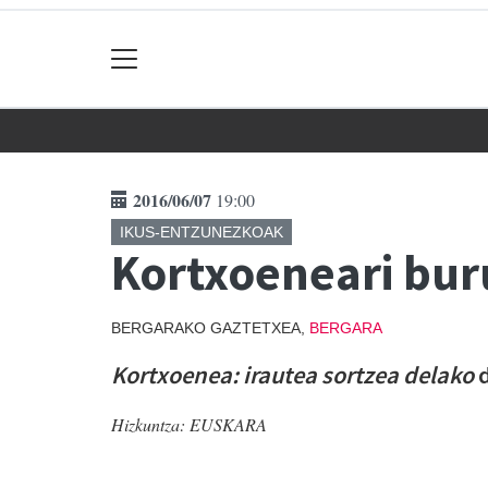
2016/06/07
19:00
IKUS-ENTZUNEZKOAK
Kortxoeneari bu
BERGARAKO GAZTETXEA,
BERGARA
Kortxoenea: irautea sortzea delako
d
Hizkuntza:
EUSKARA