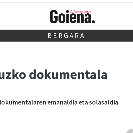
BERGARA
ruzko dokumentala
okumentalaren emanaldia eta solasaldia.