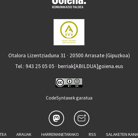
Otalora Lizentziaduna 31 · 20500 Arrasate (Gipuzkoa)
Tel.: 943 25 05 05 · berriak[ABILDUA]goiena.eus
CodeSyntaxek garatua
ATEA
ARAUAK
HARREMANETARAKO
RSS
SALAKETEN KAN