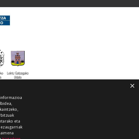
×
 informazioa
lbidea,
skaintzeko,
rbitzuak
etarako eta
 ezaugarriak
 baimena
zu
Iragarkien