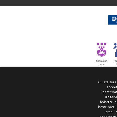
Gu eta gure
gordet
identifika
iragark
hobetzeko
beste batzu
erabili
beharrean 