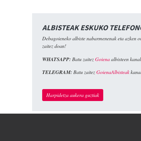
ALBISTEAK ESKUKO TELEFO
Debagoieneko albiste nabarmenenak eta azken o
zaitez doan!
WHATSAPP:
Batu zaitez
Goiena
albisteen kanal
TELEGRAM:
Batu zaitez
GoienaAlbisteak
kanal
Harpidetza aukera guztiak