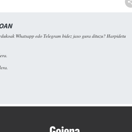
NOAN
rdukoak Whatsapp edo Telegram bidez jaso gura dituzu? Harpidetu
era.
era.