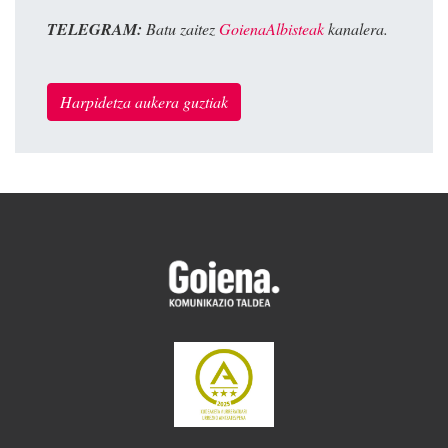
TELEGRAM:
Batu zaitez
GoienaAlbisteak
kanalera.
Harpidetza aukera guztiak