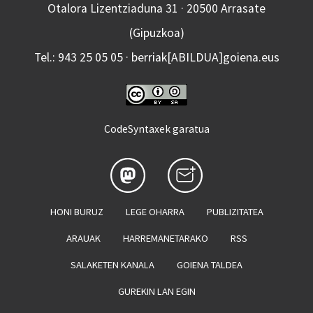
Otalora Lizentziaduna 31 · 20500 Arrasate
(Gipuzkoa)
Tel.: 943 25 05 05 · berriak[ABILDUA]goiena.eus
CodeSyntaxek garatua
HONI BURUZ
LEGE OHARRA
PUBLIZITATEA
ARAUAK
HARREMANETARAKO
RSS
SALAKETEN KANALA
GOIENA TALDEA
GUREKIN LAN EGIN