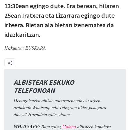
13:30ean egingo dute. Era berean, hilaren
25ean Iratxera eta Lizarrara egingo dute
irteera. Bietan ala bietan izenematea da
idazkaritzan.
Hizkuntza:
EUSKARA
ALBISTEAK ESKUKO
TELEFONOAN
Debagoieneko albiste nabarmenenak eta azken
ordukoak Whatsapp edo Telegram bidez jaso gura
dituzu? Harpidetu zaitez doan!
WHATSAPP:
Batu zaitez
Goiena
albisteen kanalera.