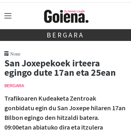
BERGARA
None
San Joxepekoek irteera
egingo dute 17an eta 25ean
BERGARA
Trafikoaren Kudeaketa Zentroak
gonbidatu egin du San Joxepe hilaren 17an
Bilbon egingo den hitzaldi batera.
09:00etan abiatuko dira eta itzulera