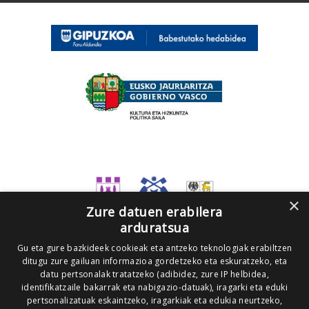
×
Zure datuen erabilera
arduratsua
Gu eta gure bazkideek cookieak eta antzeko teknologiak erabiltzen
ditugu zure gailuan informazioa gordetzeko eta eskuratzeko, eta
datu pertsonalak tratatzeko (adibidez, zure IP helbidea,
identifikatzaile bakarrak eta nabigazio-datuak), iragarki eta eduki
pertsonalizatuak eskaintzeko, iragarkiak eta edukia neurtzeko,