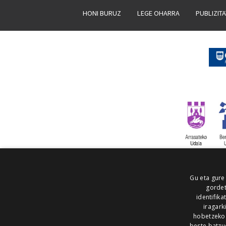
HONI BURUZ
LEGE OHARRA
PUBLIZIT
Gu eta gure
gordet
identifika
iragark
hobetzeko
beste batzu