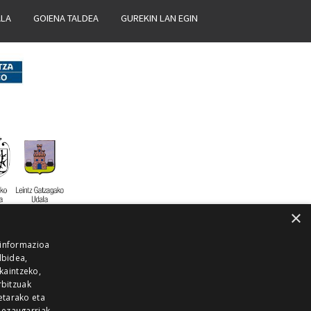
ALA
GOIENA TALDEA
GUREKIN LAN EGIN
×
 informazioa
lbidea,
skaintzeko,
rbitzuak
etarako eta
 ezaugarriak