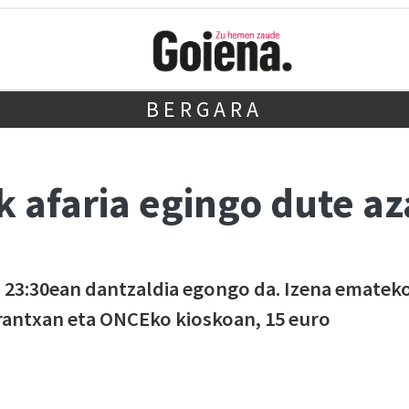
BERGARA
k afaria egingo dute a
. 23:30ean dantzaldia egongo da. Izena ematek
rantxan eta ONCEko kioskoan, 15 euro