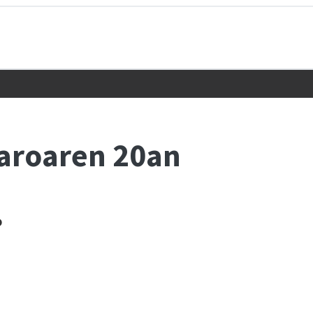
zaroaren 20an
o