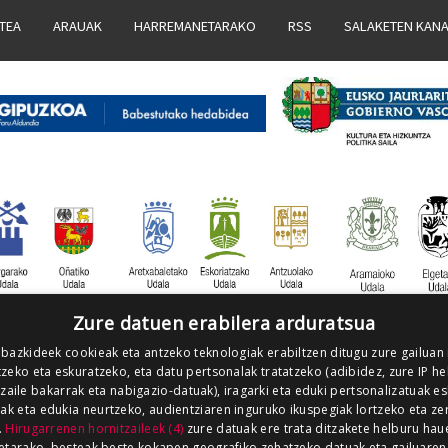
ATEA
ARAUAK
HARREMANETARAKO
RSS
SALAKETEN KAN
Zure datuen erabilera arduratsua
 bazkideek cookieak eta antzeko teknologiak erabiltzen ditugu zure gailuan
zeko eta eskuratzeko, eta datu pertsonalak tratatzeko (adibidez, zure IP he
tzaile bakarrak eta nabigazio-datuak), iragarki eta eduki pertsonalizatuak e
iak eta edukia neurtzeko, audientziaren inguruko ikuspegiak lortzeko eta ze
.
Hirugarrenen hornitzaileek (4)
zure datuak ere trata ditzakete helburu hau
etarako, besteak beste kokapen geografiko zehatzeko datuak eta gailuaren