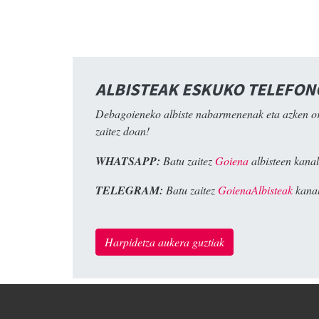
ALBISTEAK ESKUKO TELEFO
Debagoieneko albiste nabarmenenak eta azken o
zaitez doan!
WHATSAPP:
Batu zaitez
Goiena
albisteen kanal
TELEGRAM:
Batu zaitez
GoienaAlbisteak
kanal
Harpidetza aukera guztiak