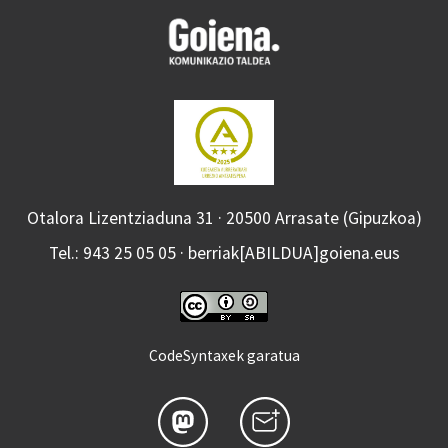
Otalora Lizentziaduna 31 · 20500 Arrasate (Gipuzkoa)
Tel.: 943 25 05 05 · berriak[ABILDUA]goiena.eus
CodeSyntaxek garatua