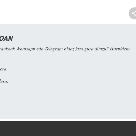
NOAN
rdukoak Whatsapp edo Telegram bidez jaso gura dituzu? Harpidetu
era.
era.