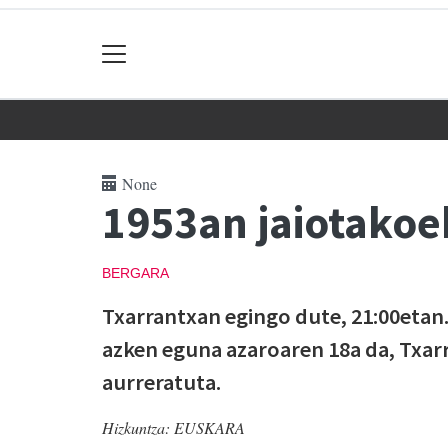
None
1953an jaiotakoe
BERGARA
Txarrantxan egingo dute, 21:00etan
azken eguna azaroaren 18a da, Txar
aurreratuta.
Hizkuntza:
EUSKARA