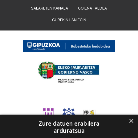
SALAKETEN KANALA
GOIENA TALDEA
GUREKIN LAN EGIN
×
Zure datuen erabilera
arduratsua