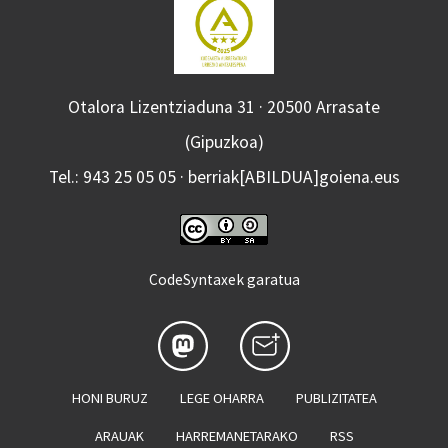
Otalora Lizentziaduna 31 · 20500 Arrasate
(Gipuzkoa)
Tel.: 943 25 05 05 · berriak[ABILDUA]goiena.eus
CodeSyntaxek garatua
HONI BURUZ
LEGE OHARRA
PUBLIZITATEA
ARAUAK
HARREMANETARAKO
RSS