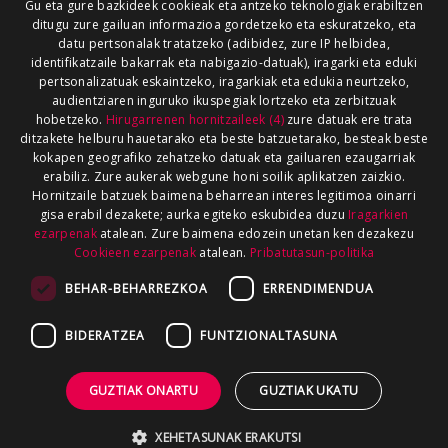
Gu eta gure bazkideek cookieak eta antzeko teknologiak erabiltzen
ditugu zure gailuan informazioa gordetzeko eta eskuratzeko, eta
datu pertsonalak tratatzeko (adibidez, zure IP helbidea,
identifikatzaile bakarrak eta nabigazio-datuak), iragarki eta eduki
pertsonalizatuak eskaintzeko, iragarkiak eta edukia neurtzeko,
audientziaren inguruko ikuspegiak lortzeko eta zerbitzuak
hobetzeko.
Hirugarrenen hornitzaileek (4)
zure datuak ere trata
ditzakete helburu hauetarako eta beste batzuetarako, besteak beste
kokapen geografiko zehatzeko datuak eta gailuaren ezaugarriak
erabiliz. Zure aukerak webgune honi soilik aplikatzen zaizkio.
Hornitzaile batzuek baimena beharrean interes legitimoa oinarri
gisa erabil dezakete; aurka egiteko eskubidea duzu
Iragarkien
ezarpenak
atalean. Zure baimena edozein unetan ken dezakezu
Cookieen ezarpenak
atalean.
Pribatutasun-politika
BEHAR-BEHARREZKOA
ERRENDIMENDUA
BIDERATZEA
FUNTZIONALTASUNA
GUZTIAK ONARTU
GUZTIAK UKATU
XEHETASUNAK ERAKUTSI