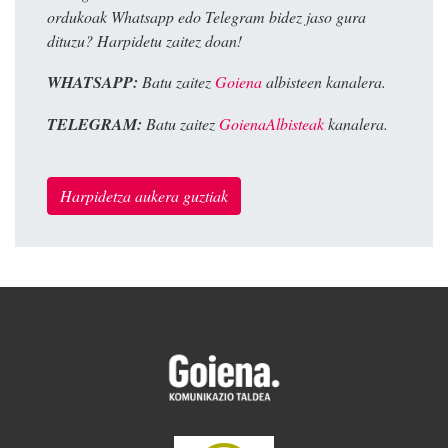
ordukoak Whatsapp edo Telegram bidez jaso gura
dituzu? Harpidetu zaitez doan!
WHATSAPP:
Batu zaitez
Goiena
albisteen kanalera.
TELEGRAM:
Batu zaitez
GoienaAlbisteak
kanalera.
Harpidetza aukera guztiak