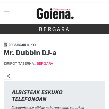
BERGARA
2008/06/08
01:00
Mr. Dubbin DJ-a
ZIRIPOT TABERNA.,
BERGARA
ALBISTEAK ESKUKO
TELEFONOAN
Debagoieneko albiste nabarmenenak eta azken