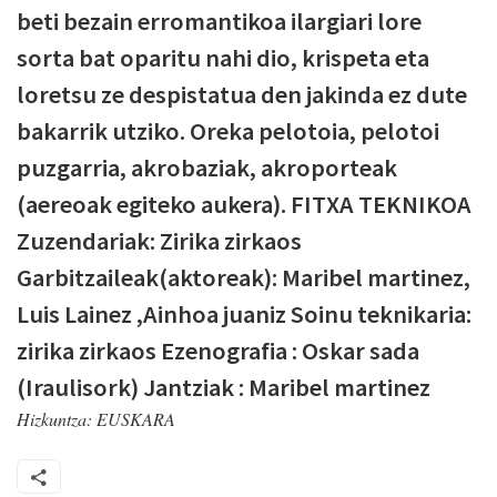
beti bezain erromantikoa ilargiari lore
sorta bat oparitu nahi dio, krispeta eta
loretsu ze despistatua den jakinda ez dute
bakarrik utziko. Oreka pelotoia, pelotoi
puzgarria, akrobaziak, akroporteak
(aereoak egiteko aukera). FITXA TEKNIKOA
Zuzendariak: Zirika zirkaos
Garbitzaileak(aktoreak): Maribel martinez,
Luis Lainez ,Ainhoa juaniz Soinu teknikaria:
zirika zirkaos Ezenografia : Oskar sada
(Iraulisork) Jantziak : Maribel martinez
Hizkuntza:
EUSKARA