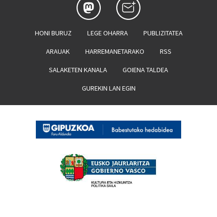
HONI BURUZ
LEGE OHARRA
PUBLIZITATEA
ARAUAK
HARREMANETARAKO
RSS
SALAKETEN KANALA
GOIENA TALDEA
GUREKIN LAN EGIN