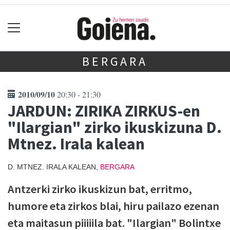
BERGARA
2010/09/10
20:30 - 21:30
JARDUN: ZIRIKA ZIRKUS-en
"Ilargian" zirko ikuskizuna D.
Mtnez. Irala kalean
D. MTNEZ. IRALA KALEAN,
BERGARA
Antzerki zirko ikuskizun bat, erritmo,
humore eta zirkos blai, hiru pailazo ezenan
eta maitasun piiiiila bat. "Ilargian" Bolintxe