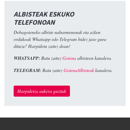
ALBISTEAK ESKUKO
TELEFONOAN
Debagoieneko albiste nabarmenenak eta azken
ordukoak Whatsapp edo Telegram bidez jaso gura
dituzu? Harpidetu zaitez doan!
WHATSAPP:
Batu zaitez
Goiena
albisteen kanalera.
TELEGRAM:
Batu zaitez
GoienaAlbisteak
kanalera.
Harpidetza aukera guztiak