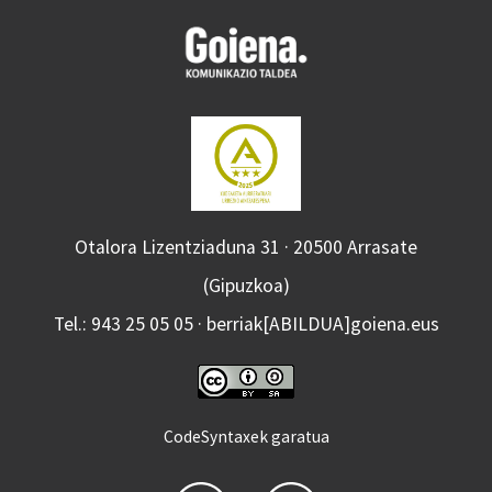
Otalora Lizentziaduna 31 · 20500 Arrasate
(Gipuzkoa)
Tel.: 943 25 05 05 · berriak[ABILDUA]goiena.eus
CodeSyntaxek garatua