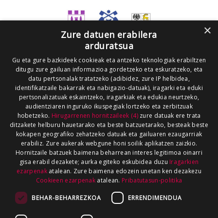
×
Zure datuen erabilera
arduratsua
Gu eta gure bazkideek cookieak eta antzeko teknologiak erabiltzen
ditugu zure gailuan informazioa gordetzeko eta eskuratzeko, eta
datu pertsonalak tratatzeko (adibidez, zure IP helbidea,
identifikatzaile bakarrak eta nabigazio-datuak), iragarki eta eduki
pertsonalizatuak eskaintzeko, iragarkiak eta edukia neurtzeko,
audientziaren inguruko ikuspegiak lortzeko eta zerbitzuak
hobetzeko.
Hirugarrenen hornitzaileek (4)
zure datuak ere trata
ditzakete helburu hauetarako eta beste batzuetarako, besteak beste
kokapen geografiko zehatzeko datuak eta gailuaren ezaugarriak
erabiliz. Zure aukerak webgune honi soilik aplikatzen zaizkio.
Hornitzaile batzuek baimena beharrean interes legitimoa oinarri
gisa erabil dezakete; aurka egiteko eskubidea duzu
Iragarkien
ezarpenak
atalean. Zure baimena edozein unetan ken dezakezu
Cookieen ezarpenak
atalean.
Pribatutasun-politika
BEHAR-BEHARREZKOA
ERRENDIMENDUA