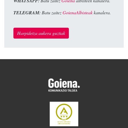
WHATSAPP:
Batu zaitez
Goiena
albisteen kanalera.
TELEGRAM:
Batu zaitez
GoienaAlbisteak
kanalera.
Harpidetza aukera guztiak