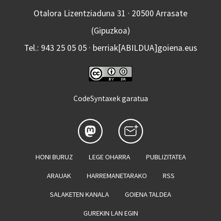
Otalora Lizentziaduna 31 · 20500 Arrasate
(Gipuzkoa)
Tel.: 943 25 05 05 · berriak[ABILDUA]goiena.eus
CodeSyntaxek garatua
HONI BURUZ
LEGE OHARRA
PUBLIZITATEA
ARAUAK
HARREMANETARAKO
RSS
SALAKETEN KANALA
GOIENA TALDEA
GUREKIN LAN EGIN