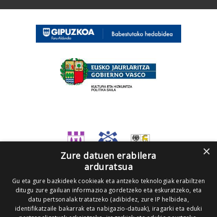
×
Zure datuen erabilera
arduratsua
Gu eta gure bazkideek cookieak eta antzeko teknologiak erabiltzen
ditugu zure gailuan informazioa gordetzeko eta eskuratzeko, eta
datu pertsonalak tratatzeko (adibidez, zure IP helbidea,
identifikatzaile bakarrak eta nabigazio-datuak), iragarki eta eduki