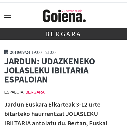
BERGARA
2010/09/24
19:00 - 21:00
JARDUN: UDAZKENEKO
JOLASLEKU IBILTARIA
ESPALOIAN
ESPALOIA,
BERGARA
Jardun Euskara Elkarteak 3-12 urte
bitarteko haurrentzat JOLASLEKU
IBILTARIA antolatu du. Bertan, Euskal