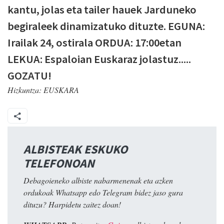
kantu, jolas eta tailer hauek Jarduneko
begiraleek dinamizatuko dituzte. EGUNA:
Irailak 24, ostirala ORDUA: 17:00etan
LEKUA: Espaloian Euskaraz jolastuz.....
GOZATU!
Hizkuntza:
EUSKARA
ALBISTEAK ESKUKO
TELEFONOAN
Debagoieneko albiste nabarmenenak eta azken
ordukoak Whatsapp edo Telegram bidez jaso gura
dituzu? Harpidetu zaitez doan!