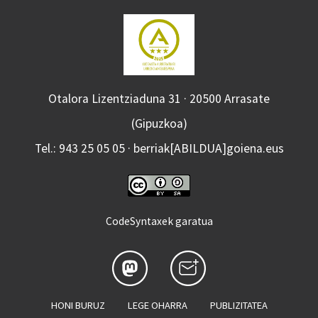
Otalora Lizentziaduna 31 · 20500 Arrasate
(Gipuzkoa)
Tel.: 943 25 05 05 · berriak[ABILDUA]goiena.eus
CodeSyntaxek garatua
HONI BURUZ
LEGE OHARRA
PUBLIZITATEA