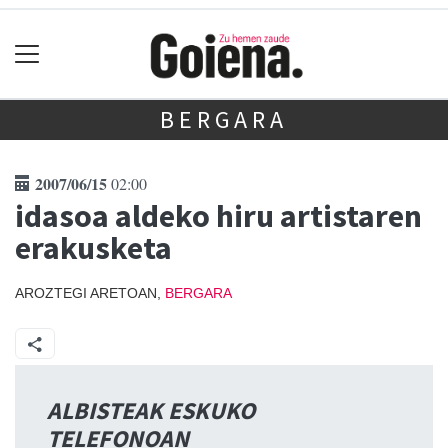
BERGARA
2007/06/15
02:00
idasoa aldeko hiru artistaren
erakusketa
AROZTEGI ARETOAN,
BERGARA
ALBISTEAK ESKUKO
TELEFONOAN