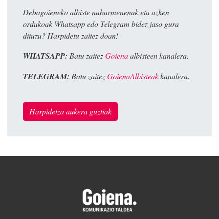
Debagoieneko albiste nabarmenenak eta azken
ordukoak Whatsapp edo Telegram bidez jaso gura
dituzu? Harpidetu zaitez doan!
WHATSAPP:
Batu zaitez
Goiena
albisteen kanalera.
TELEGRAM:
Batu zaitez
GoienaAlbisteak
kanalera.
Harpidetza aukera guztiak