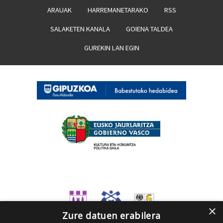
ARAUAK
HARREMANETARAKO
RSS
SALAKETEN KANALA
GOIENA TALDEA
GUREKIN LAN EGIN
×
Zure datuen erabilera