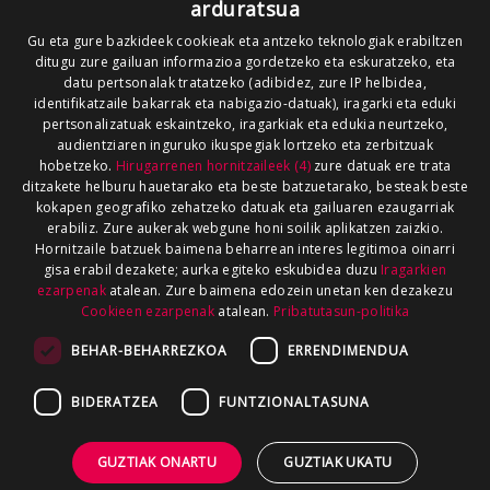
arduratsua
Gu eta gure bazkideek cookieak eta antzeko teknologiak erabiltzen
ditugu zure gailuan informazioa gordetzeko eta eskuratzeko, eta
datu pertsonalak tratatzeko (adibidez, zure IP helbidea,
identifikatzaile bakarrak eta nabigazio-datuak), iragarki eta eduki
pertsonalizatuak eskaintzeko, iragarkiak eta edukia neurtzeko,
audientziaren inguruko ikuspegiak lortzeko eta zerbitzuak
hobetzeko.
Hirugarrenen hornitzaileek (4)
zure datuak ere trata
ditzakete helburu hauetarako eta beste batzuetarako, besteak beste
kokapen geografiko zehatzeko datuak eta gailuaren ezaugarriak
erabiliz. Zure aukerak webgune honi soilik aplikatzen zaizkio.
Hornitzaile batzuek baimena beharrean interes legitimoa oinarri
gisa erabil dezakete; aurka egiteko eskubidea duzu
Iragarkien
ezarpenak
atalean. Zure baimena edozein unetan ken dezakezu
Cookieen ezarpenak
atalean.
Pribatutasun-politika
BEHAR-BEHARREZKOA
ERRENDIMENDUA
BIDERATZEA
FUNTZIONALTASUNA
GUZTIAK ONARTU
GUZTIAK UKATU