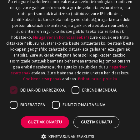
Gu eta gure bazkideek cookieak eta antzeko teknologiak erabiltzen
ditugu zure gailuan informazioa gordetzeko eta eskuratzeko, eta
datu pertsonalak tratatzeko (adibidez, zure IP helbidea,
identifikatzaile bakarrak eta nabigazio-datuak), iragarki eta eduki
pertsonalizatuak eskaintzeko, iragarkiak eta edukia neurtzeko,
audientziaren inguruko ikuspegiak lortzeko eta zerbitzuak
hobetzeko.
Hirugarrenen hornitzaileek (4)
zure datuak ere trata
ditzakete helburu hauetarako eta beste batzuetarako, besteak beste
kokapen geografiko zehatzeko datuak eta gailuaren ezaugarriak
erabiliz. Zure aukerak webgune honi soilik aplikatzen zaizkio.
Hornitzaile batzuek baimena beharrean interes legitimoa oinarri
gisa erabil dezakete; aurka egiteko eskubidea duzu
Iragarkien
ezarpenak
atalean. Zure baimena edozein unetan ken dezakezu
Cookieen ezarpenak
atalean.
Pribatutasun-politika
BEHAR-BEHARREZKOA
ERRENDIMENDUA
BIDERATZEA
FUNTZIONALTASUNA
GUZTIAK ONARTU
GUZTIAK UKATU
XEHETASUNAK ERAKUTSI