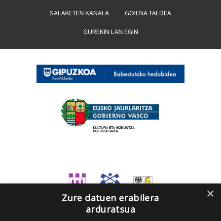
SALAKETEN KANALA
GOIENA TALDEA
GUREKIN LAN EGIN
×
Zure datuen erabilera
arduratsua