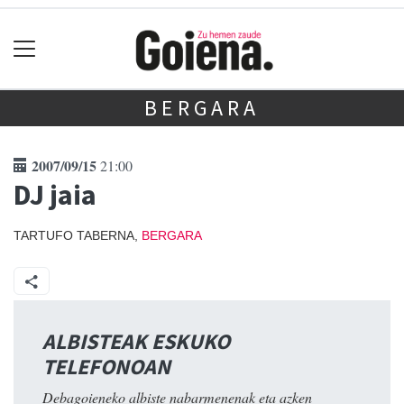
BERGARA
2007/09/15
21:00
DJ jaia
TARTUFO TABERNA,
BERGARA
ALBISTEAK ESKUKO
TELEFONOAN
Debagoieneko albiste nabarmenenak eta azken