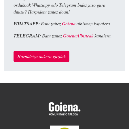
ordukoak Whatsapp edo Telegram bidez jaso gura
dituzu? Harpidetu zaitez doan!
WHATSAPP:
Batu zaitez
Goiena
albisteen kanalera.
TELEGRAM:
Batu zaitez
GoienaAlbisteak
kanalera.
Harpidetza aukera guztiak