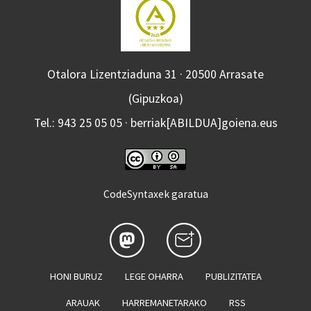
Otalora Lizentziaduna 31 · 20500 Arrasate
(Gipuzkoa)
Tel.: 943 25 05 05 · berriak[ABILDUA]goiena.eus
CodeSyntaxek garatua
HONI BURUZ
LEGE OHARRA
PUBLIZITATEA
ARAUAK
HARREMANETARAKO
RSS