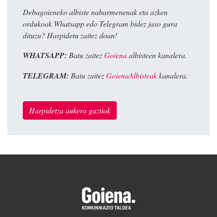
Debagoieneko albiste nabarmenenak eta azken
ordukoak Whatsapp edo Telegram bidez jaso gura
dituzu? Harpidetu zaitez doan!
WHATSAPP:
Batu zaitez
Goiena
albisteen kanalera.
TELEGRAM:
Batu zaitez
GoienaAlbisteak
kanalera.
Harpidetza aukera guztiak