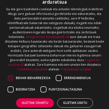
arduratsua
Gu eta gure bazkideek cookieak eta antzeko teknologiak erabiltzen
ditugu zure gailuan informazioa gordetzeko eta eskuratzeko, eta
datu pertsonalak tratatzeko (adibidez, zure IP helbidea,
identifikatzaile bakarrak eta nabigazio-datuak), iragarki eta eduki
pertsonalizatuak eskaintzeko, iragarkiak eta edukia neurtzeko,
audientziaren inguruko ikuspegiak lortzeko eta zerbitzuak
hobetzeko.
Hirugarrenen hornitzaileek (4)
zure datuak ere trata
ditzakete helburu hauetarako eta beste batzuetarako, besteak beste
kokapen geografiko zehatzeko datuak eta gailuaren ezaugarriak
erabiliz. Zure aukerak webgune honi soilik aplikatzen zaizkio.
Hornitzaile batzuek baimena beharrean interes legitimoa oinarri
gisa erabil dezakete; aurka egiteko eskubidea duzu
Iragarkien
ezarpenak
atalean. Zure baimena edozein unetan ken dezakezu
Cookieen ezarpenak
atalean.
Pribatutasun-politika
BEHAR-BEHARREZKOA
ERRENDIMENDUA
BIDERATZEA
FUNTZIONALTASUNA
GUZTIAK ONARTU
GUZTIAK UKATU