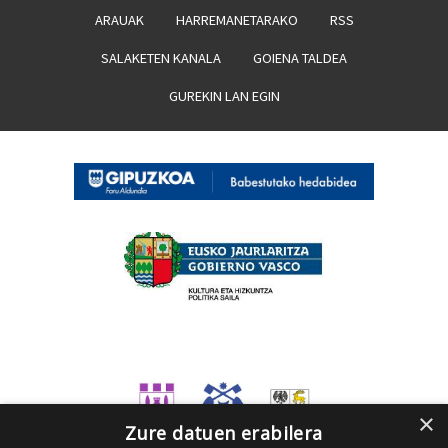
ARAUAK
HARREMANETARAKO
RSS
SALAKETEN KANALA
GOIENA TALDEA
GUREKIN LAN EGIN
×
Zure datuen erabilera