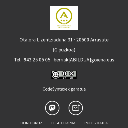
Otalora Lizentziaduna 31 · 20500 Arrasate
(Gipuzkoa)
Tel.: 943 25 05 05 · berriak[ABILDUA]goiena.eus
CodeSyntaxek garatua
HONI BURUZ
LEGE OHARRA
PUBLIZITATEA