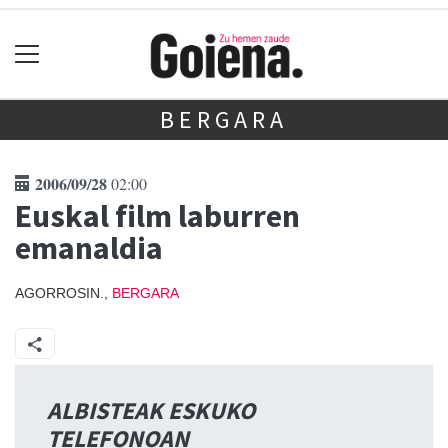
BERGARA
2006/09/28
02:00
Euskal film laburren
emanaldia
AGORROSIN.,
BERGARA
ALBISTEAK ESKUKO
TELEFONOAN