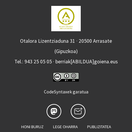
Otalora Lizentziaduna 31 · 20500 Arrasate
(Gipuzkoa)
Tel.: 943 25 05 05 · berriak[ABILDUA]goiena.eus
CodeSyntaxek garatua
HONI BURUZ
LEGE OHARRA
PUBLIZITATEA