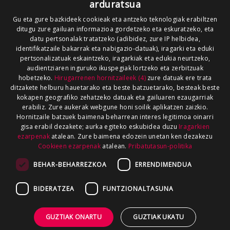
arduratsua
Gu eta gure bazkideek cookieak eta antzeko teknologiak erabiltzen
ditugu zure gailuan informazioa gordetzeko eta eskuratzeko, eta
datu pertsonalak tratatzeko (adibidez, zure IP helbidea,
identifikatzaile bakarrak eta nabigazio-datuak), iragarki eta eduki
pertsonalizatuak eskaintzeko, iragarkiak eta edukia neurtzeko,
audientziaren inguruko ikuspegiak lortzeko eta zerbitzuak
hobetzeko.
Hirugarrenen hornitzaileek (4)
zure datuak ere trata
ditzakete helburu hauetarako eta beste batzuetarako, besteak beste
kokapen geografiko zehatzeko datuak eta gailuaren ezaugarriak
erabiliz. Zure aukerak webgune honi soilik aplikatzen zaizkio.
Hornitzaile batzuek baimena beharrean interes legitimoa oinarri
gisa erabil dezakete; aurka egiteko eskubidea duzu
Iragarkien
ezarpenak
atalean. Zure baimena edozein unetan ken dezakezu
Cookieen ezarpenak
atalean.
Pribatutasun-politika
BEHAR-BEHARREZKOA
ERRENDIMENDUA
BIDERATZEA
FUNTZIONALTASUNA
GUZTIAK ONARTU
GUZTIAK UKATU