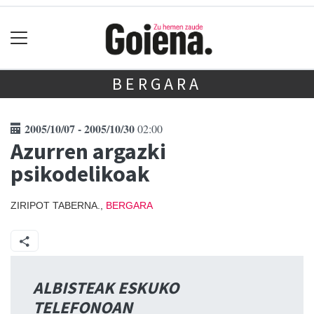
BERGARA
2005/10/07 - 2005/10/30
02:00
Azurren argazki
psikodelikoak
ZIRIPOT TABERNA.,
BERGARA
ALBISTEAK ESKUKO
TELEFONOAN