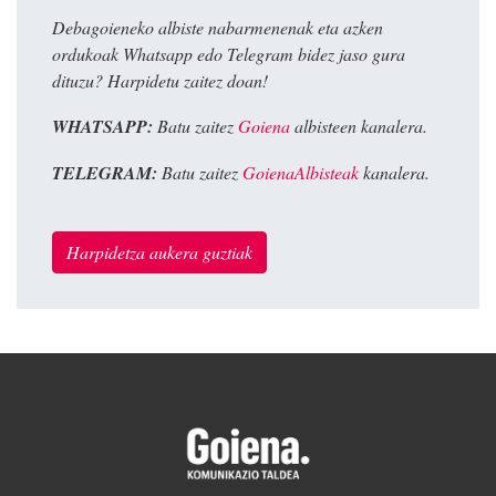
Debagoieneko albiste nabarmenenak eta azken
ordukoak Whatsapp edo Telegram bidez jaso gura
dituzu? Harpidetu zaitez doan!
WHATSAPP:
Batu zaitez
Goiena
albisteen kanalera.
TELEGRAM:
Batu zaitez
GoienaAlbisteak
kanalera.
Harpidetza aukera guztiak