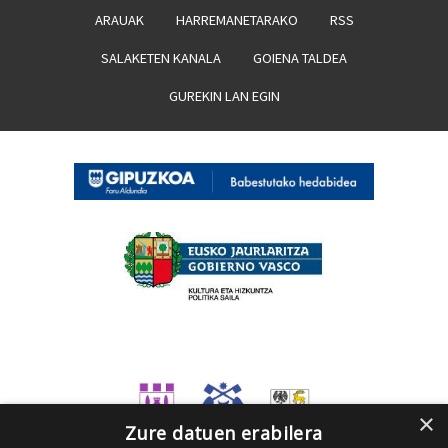
ARAUAK
HARREMANETARAKO
RSS
SALAKETEN KANALA
GOIENA TALDEA
GUREKIN LAN EGIN
×
Zure datuen erabilera