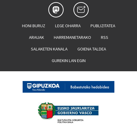
HONI BURUZ
LEGE OHARRA
PUBLIZITATEA
ARAUAK
HARREMANETARAKO
RSS
SALAKETEN KANALA
GOIENA TALDEA
GUREKIN LAN EGIN