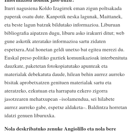
Iturri nagusiena Koldo Izagirrek eman zigun poltsakada
paperak osatu dute. Kanpotik neska lagunak, Maittanek,
eta beste lagun batzuk bildutako informazioa. Liburuan
bibliografia aipatzen dugu, liburu asko irakurri ditut; web
gune askotik ateratako informazioa sartu zidaten
espetxera.Atal honetan geldi unetxo bat egitea merezi du.
Euskal preso politiko guztiek komunikazioak interbenituta
dauzkate, paketetan fotokopiatutako apunteak eta
materialak debekatuta daude, hilean behin aurrez aurreko
bisitak aprobetxatzen genituen materialak sartu eta
ateratzeko, ezkutuan eta harrapatu ezkero zigorra
jasotzearen mehatxupean –isolamendua, sei hilabete
aurrez aurreko gabe, espetxe aldaketa–. Baldintza horretan
idatzi genuen liburuxka.
Nola deskribatuko zenuke Angiolillo eta nola bere