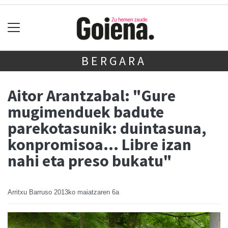
BERGARA
Aitor Arantzabal: "Gure
mugimenduek badute
parekotasunik: duintasuna,
konpromisoa… Libre izan
nahi eta preso bukatu"
Arritxu Barruso
2013ko maiatzaren 6a