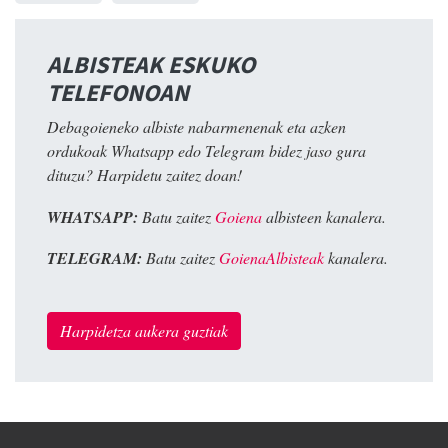
ALBISTEAK ESKUKO
TELEFONOAN
Debagoieneko albiste nabarmenenak eta azken
ordukoak Whatsapp edo Telegram bidez jaso gura
dituzu? Harpidetu zaitez doan!
WHATSAPP:
Batu zaitez
Goiena
albisteen kanalera.
TELEGRAM:
Batu zaitez
GoienaAlbisteak
kanalera.
Harpidetza aukera guztiak