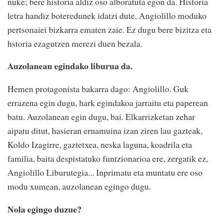
nuke; bere historia aldiz oso alboratuta egon da. Historia
letra handiz boteredunek idatzi dute, Angiolillo moduko
pertsonaiei bizkarra ematen zaie. Ez dugu bere bizitza eta
hstoria ezagutzen merezi duen bezala.
Auzolanean egindako liburua da.
Hemen protagonista bakarra dago: Angiolillo. Guk
errazena egin dugu, hark egindakoa jarraitu eta paperean
batu. Auzolanean egin dugu, bai. Elkarrizketan zehar
aipatu ditut, hasieran ernamuina izan ziren lau gazteak,
Koldo Izagirre, gaztetxea, neska laguna, koadrila eta
familia, baita despistatuko funtzionarioa ere, zergatik ez,
Angiolillo Liburutegia... Inprimatu eta muntatu ere oso
modu xumean, auzolanean egingo dugu.
Nola egingo duzue?