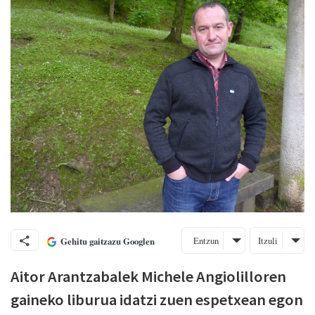
Entzun
Itzuli
Gehitu gaitzazu Googlen
Aitor Arantzabalek Michele Angiolilloren
gaineko liburua idatzi zuen espetxean egon