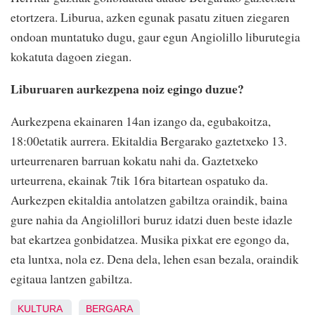
etortzera. Liburua, azken egunak pasatu zituen ziegaren
ondoan muntatuko dugu, gaur egun Angiolillo liburutegia
kokatuta dagoen ziegan.
Liburuaren aurkezpena noiz egingo duzue?
Aurkezpena ekainaren 14an izango da, egubakoitza,
18:00etatik aurrera. Ekitaldia Bergarako gaztetxeko 13.
urteurrenaren barruan kokatu nahi da. Gaztetxeko
urteurrena, ekainak 7tik 16ra bitartean ospatuko da.
Aurkezpen ekitaldia antolatzen gabiltza oraindik, baina
gure nahia da Angiolillori buruz idatzi duen beste idazle
bat ekartzea gonbidatzea. Musika pixkat ere egongo da,
eta luntxa, nola ez. Dena dela, lehen esan bezala, oraindik
egitaua lantzen gabiltza.
KULTURA
BERGARA