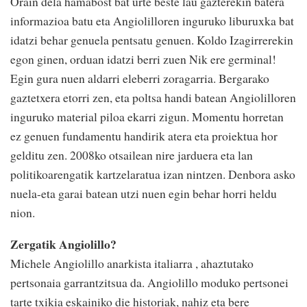
Orain dela hamabost bat urte beste lau gazterekin batera
informazioa batu eta Angiolilloren inguruko liburuxka bat
idatzi behar genuela pentsatu genuen. Koldo Izagirrerekin
egon ginen, orduan idatzi berri zuen Nik ere germinal!
Egin gura nuen aldarri eleberri zoragarria. Bergarako
gaztetxera etorri zen, eta poltsa handi batean Angiolilloren
inguruko material piloa ekarri zigun. Momentu horretan
ez genuen fundamentu handirik atera eta proiektua hor
gelditu zen. 2008ko otsailean nire jarduera eta lan
politikoarengatik kartzelaratua izan nintzen. Denbora asko
nuela-eta garai batean utzi nuen egin behar horri heldu
nion.
Zergatik Angiolillo?
Michele Angiolillo anarkista italiarra , ahaztutako
pertsonaia garrantzitsua da. Angiolillo moduko pertsonei
tarte txikia eskainiko die historiak, nahiz eta bere