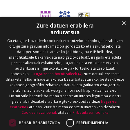
×
Zure datuen erabilera
arduratsua
Gu eta gure bazkideek cookieak eta antzeko teknologiak erabiltzen
ditugu zure gailuan informazioa gordetzeko eta eskuratzeko, eta
datu pertsonalak tratatzeko (adibidez, zure IP helbidea,
identifikatzaile bakarrak eta nabigazio-datuak), iragarki eta eduki
pertsonalizatuak eskaintzeko, iragarkiak eta edukia neurtzeko,
audientziaren inguruko ikuspegiak lortzeko eta zerbitzuak
hobetzeko.
Hirugarrenen hornitzaileek (4)
zure datuak ere trata
ditzakete helburu hauetarako eta beste batzuetarako, besteak beste
kokapen geografiko zehatzeko datuak eta gailuaren ezaugarriak
erabiliz. Zure aukerak webgune honi soilik aplikatzen zaizkio.
Hornitzaile batzuek baimena beharrean interes legitimoa oinarri
gisa erabil dezakete; aurka egiteko eskubidea duzu
Iragarkien
ezarpenak
atalean. Zure baimena edozein unetan ken dezakezu
Cookieen ezarpenak
atalean.
Pribatutasun-politika
BEHAR-BEHARREZKOA
ERRENDIMENDUA