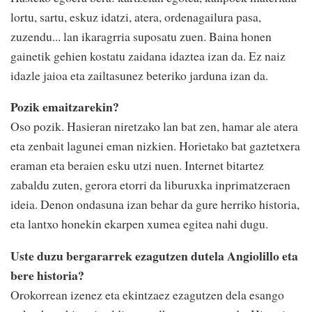
lortu, sartu, eskuz idatzi, atera, ordenagailura pasa,
zuzendu... lan ikaragrria suposatu zuen. Baina honen
gainetik gehien kostatu zaidana idaztea izan da. Ez naiz
idazle jaioa eta zailtasunez beteriko jarduna izan da.
Pozik emaitzarekin?
Oso pozik. Hasieran niretzako lan bat zen, hamar ale atera
eta zenbait lagunei eman nizkien. Horietako bat gaztetxera
eraman eta beraien esku utzi nuen. Internet bitartez
zabaldu zuten, gerora etorri da liburuxka inprimatzeraen
ideia. Denon ondasuna izan behar da gure herriko historia,
eta lantxo honekin ekarpen xumea egitea nahi dugu.
Uste duzu bergararrek ezagutzen dutela Angiolillo eta
bere historia?
Orokorrean izenez eta ekintzaez ezagutzen dela esango