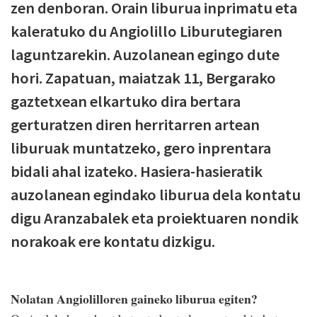
zen denboran. Orain liburua inprimatu eta
kaleratuko du Angiolillo Liburutegiaren
laguntzarekin. Auzolanean egingo dute
hori. Zapatuan, maiatzak 11, Bergarako
gaztetxean elkartuko dira bertara
gerturatzen diren herritarren artean
liburuak muntatzeko, gero inprentara
bidali ahal izateko. Hasiera-hasieratik
auzolanean egindako liburua dela kontatu
digu Aranzabalek eta proiektuaren nondik
norakoak ere kontatu dizkigu.
Nolatan Angiolilloren gaineko liburua egiten?