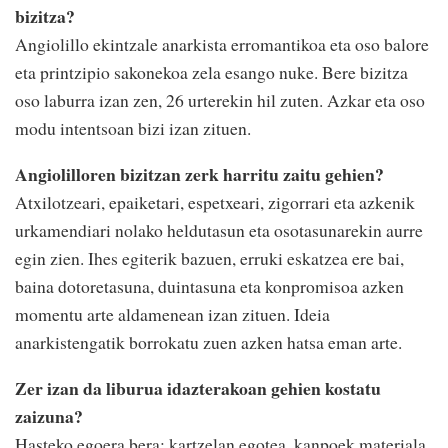
bizitza?
Angiolillo ekintzale anarkista erromantikoa eta oso balore
eta printzipio sakonekoa zela esango nuke. Bere bizitza
oso laburra izan zen, 26 urterekin hil zuten. Azkar eta oso
modu intentsoan bizi izan zituen.
Angiolilloren bizitzan zerk harritu zaitu gehien?
Atxilotzeari, epaiketari, espetxeari, zigorrari eta azkenik
urkamendiari nolako heldutasun eta osotasunarekin aurre
egin zien. Ihes egiterik bazuen, erruki eskatzea ere bai,
baina dotoretasuna, duintasuna eta konpromisoa azken
momentu arte aldamenean izan zituen. Ideia
anarkistengatik borrokatu zuen azken hatsa eman arte.
Zer izan da liburua idazterakoan gehien kostatu
zaizuna?
Hasteko egoera bera: kartzelan egotea, kanpoek materiala