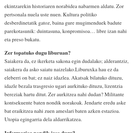
ekintzarekin historiaren norabidea nabarmen aldatu. Zor
pertsonala nuela uste nuen. Kultura politiko
desberdinetatik gatoz, baina gure mugimenduek badute
parekotasunik: duintasuna, konpromisoa… libre izan nahi
eta preso bukatu.
Zer topatuko dugu liburuan?
Saiakera da, ez ikerketa sakona egin dudalako; alderantziz,
saiakera da asko saiatu naizelako.Liburuxka hau ez da
eleberri on bat; ez naiz idazlea. Akatsak bilatuko dituzu,
idazle bezala trasgresio ugari aurkituko dituzu, lizentzia
bereziak hartu ditut. Zer aurkitzea nahi dudan? Militante
kontsekuente baten nondik norakoak. Jendarte eredu aske
bat eraikitzea nahi zuen ameslari baten azken estazioa.
Utopia egingarria dela aldarrikatzea.
Informazioa nondik jaso duzu?