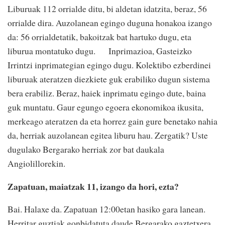
Liburuak 112 orrialde ditu, bi aldetan idatzita, beraz, 56
orrialde dira. Auzolanean egingo duguna honakoa izango
da: 56 orrialdetatik, bakoitzak bat hartuko dugu, eta
liburua montatuko dugu. Inprimazioa, Gasteizko
Irrintzi inprimategian egingo dugu. Kolektibo ezberdinei
liburuak ateratzen diezkiete guk erabiliko dugun sistema
bera erabiliz. Beraz, haiek inprimatu egingo dute, baina
guk muntatu. Gaur egungo egoera ekonomikoa ikusita,
merkeago ateratzen da eta horrez gain gure benetako nahia
da, herriak auzolanean egitea liburu hau. Zergatik? Uste
dugulako Bergarako herriak zor bat daukala
Angiolillorekin.
Zapatuan, maiatzak 11, izango da hori, ezta?
Bai. Halaxe da. Zapatuan 12:00etan hasiko gara lanean.
Herritar guztiak gonbidatuta daude Bergarako gaztetxera