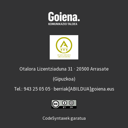
Otalora Lizentziaduna 31 · 20500 Arrasate
(Gipuzkoa)
Tel.: 943 25 05 05 · berriak[ABILDUA]goiena.eus
CodeSyntaxek garatua