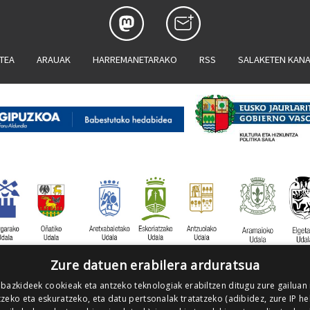
ATEA
ARAUAK
HARREMANETARAKO
RSS
SALAKETEN KAN
Zure datuen erabilera arduratsua
 bazkideek cookieak eta antzeko teknologiak erabiltzen ditugu zure gailuan
zeko eta eskuratzeko, eta datu pertsonalak tratatzeko (adibidez, zure IP he