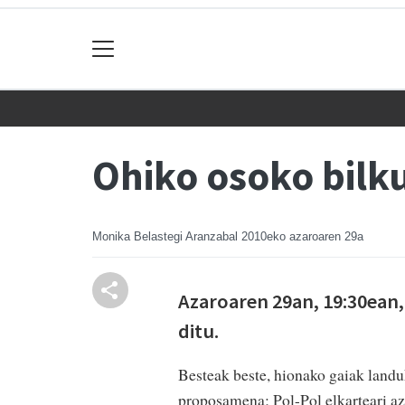
Ohiko osoko bilk
Monika Belastegi Aranzabal
2010eko azaroaren 29a
Azaroaren 29an, 19:30ean,
ditu.
Besteak beste, hionako gaiak landu
proposamena; Pol-Pol elkarteari az