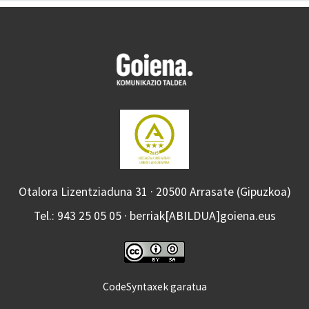
Otalora Lizentziaduna 31 · 20500 Arrasate (Gipuzkoa)
Tel.: 943 25 05 05 · berriak[ABILDUA]goiena.eus
CodeSyntaxek garatua