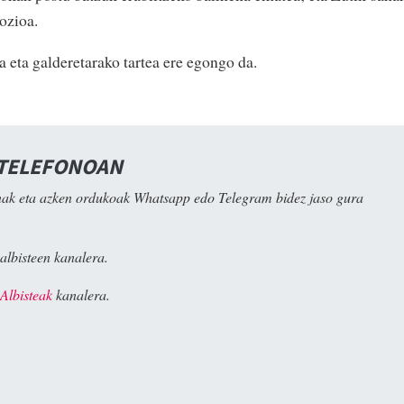
ozioa.
 eta galderetarako tartea ere egongo da.
 TELEFONOAN
ak eta azken ordukoak Whatsapp edo Telegram bidez jaso gura
albisteen kanalera.
Albisteak
kanalera.