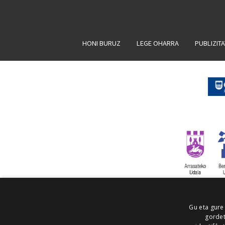
HONI BURUZ
LEGE OHARRA
PUBLIZIT
Gu eta gure
gordet