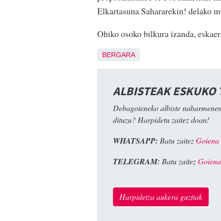
Elkartasuna Sahararekin! delako m
Ohiko osoko bilkura izanda, eskaera
BERGARA
ALBISTEAK ESKUKO
Debagoieneko albiste nabarmenen
dituzu? Harpidetu zaitez doan!
WHATSAPP:
Batu zaitez
Goiena
TELEGRAM:
Batu zaitez
Goiena
Harpidetza aukera guztiak