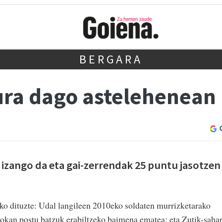
BERGARA
ura dago astelehenean
 izango da eta gai-zerrendak 25 puntu jasotzen
ko dituzte: Udal langileen 2010eko soldaten murrizketarako
okan postu batzuk erabiltzeko baimena ematea; eta Zutik-saha