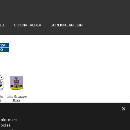
ALA
GOIENA TALDEA
GUREKIN LAN EGIN
×
 informazioa
lbidea,