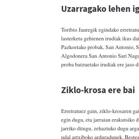
Uzarragako lehen i
Toribio Jauregik egindako erretrat
lasterketa gehienen irudiak ikus da
Pazkoetako probak, San Antonio, S
Algodonera San Antonio Sari Nagus
proba batzuetako irudiak ere jaso d
Ziklo-krosa ere bai
Erretratuez gain, ziklo-krosaren g
egin dugu, eta jarraian erakutsiko 
jarriko ditugu, zehaztuko dugu arg
udal artxiboko arduradunek. Bestea