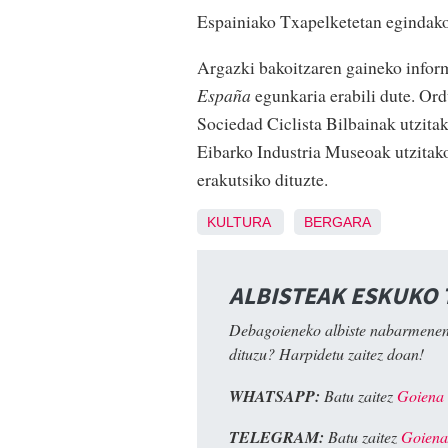
Espainiako Txapelketetan egindako
Argazki bakoitzaren gaineko inform
España
egunkaria erabili dute. Ord
Sociedad Ciclista Bilbainak utzitak
Eibarko Industria Museoak utzitako 
erakutsiko dituzte.
KULTURA
BERGARA
ALBISTEAK ESKUKO
Debagoieneko albiste nabarmenen
dituzu? Harpidetu zaitez doan!
WHATSAPP:
Batu zaitez
Goiena
TELEGRAM:
Batu zaitez
Goiena