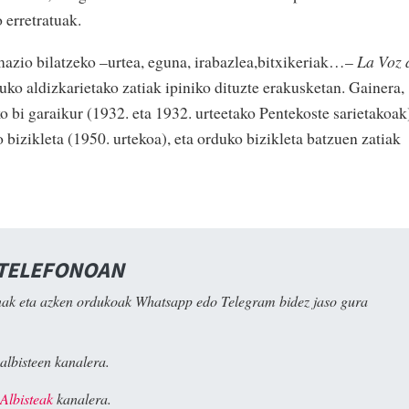
 erretratuak.
azio bilatzeko –urtea, eguna, irabazlea,bitxikeriak…–
La Voz 
uko aldizkarietako zatiak ipiniko dituzte erakusketan. Gainera,
o bi garaikur (1932. eta 1932. urteetako Pentekoste sarietakoak
bizikleta (1950. urtekoa), eta orduko bizikleta batzuen zatiak
 TELEFONOAN
ak eta azken ordukoak Whatsapp edo Telegram bidez jaso gura
albisteen kanalera.
Albisteak
kanalera.