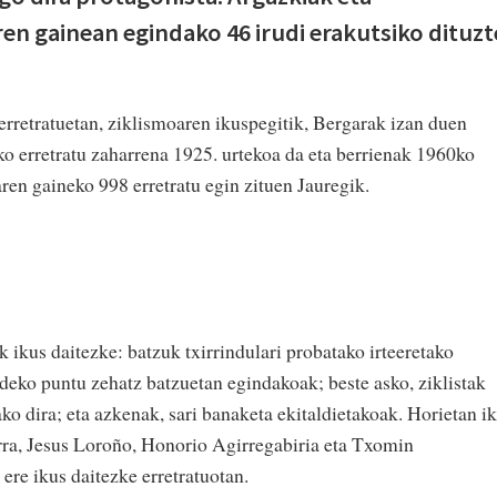
rren gainean egindako 46 irudi erakutsiko dituzt
erretratuetan, ziklismoaren ikuspegitik, Bergarak izan duen
ko erretratu zaharrena 1925. urtekoa da eta berrienak 1960ko
en gaineko 998 erretratu egin zituen Jauregik.
 ikus daitezke: batzuk txirrindulari probatako irteeretako
bideko puntu zehatz batzuetan egindakoak; beste asko, ziklistak
o dira; eta azkenak, sari banaketa ekitaldietakoak. Horietan i
rra, Jesus Loroño, Honorio Agirregabiria eta Txomin
 ere ikus daitezke erretratuotan.