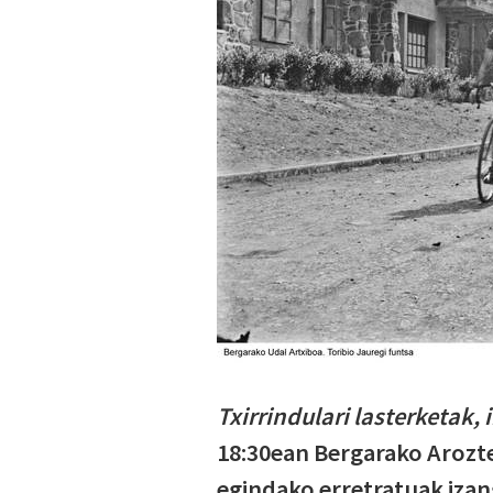
Txirrindulari lasterketak, 
18:30ean Bergarako Arozte
egindako erretratuak izan