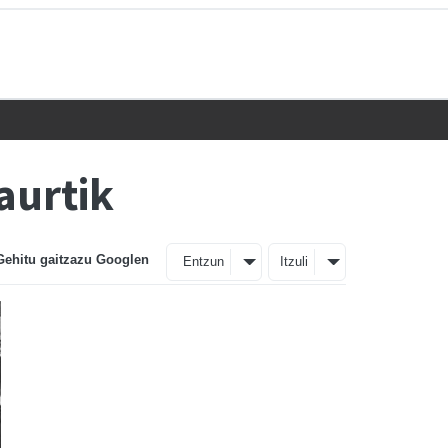
aurtik
Gehitu gaitzazu Googlen
Entzun
Itzuli