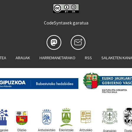
CodeSyntaxek garatua
ATEA
ARAUAK
HARREMANETARAKO
RSS
SALAKETEN KAN