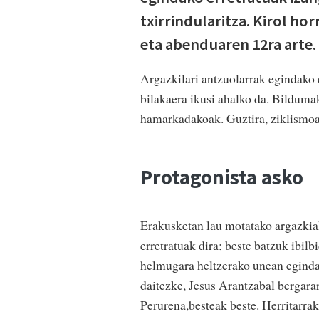
txirrindularitza. Kirol ho
eta abenduaren 12ra arte.
Argazkilari antzuolarrak egindako 
bilakaera ikusi ahalko da. Bilduma
hamarkadakoak. Guztira, ziklismoar
Protagonista asko
Erakusketan lau motatako argazkiak
erretratuak dira; beste batzuk ibil
helmugara heltzerako unean egindak
daitezke, Jesus Arantzabal bergara
Perurena,besteak beste. Herritarrak