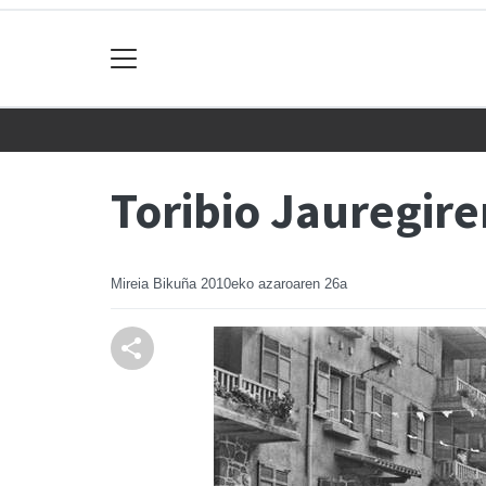
Toribio Jauregire
Mireia Bikuña
2010eko azaroaren 26a