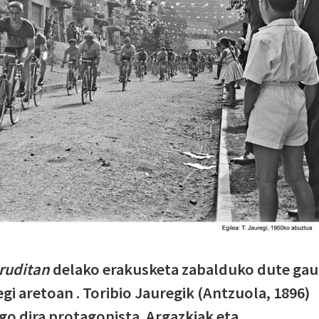
iruditan
delako erakusketa zabalduko dute gau
gi aretoan . Toribio Jauregik (Antzuola, 1896)
go dira protagonista. Argazkiak eta