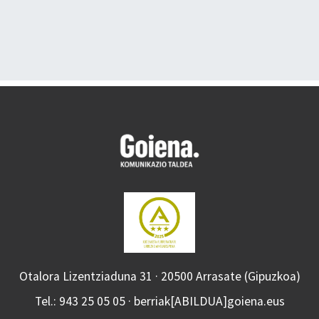
Otalora Lizentziaduna 31 · 20500 Arrasate (Gipuzkoa)
Tel.: 943 25 05 05 · berriak[ABILDUA]goiena.eus