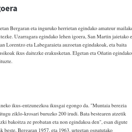
goera
uetan Bergaran eta inguruko herrietan egindako amateur mailak
itezke. Uzarragara egindako lehen igoera, San Martin jaietako e
an Lorentzo eta Labegaraieta auzoetan egindakoak, eta baita
ikoak ikus daitezke erakusketan. Elgetan eta Oñatin egindako
ituzte.
aineko ikus-entzunezkoa ikusgai egongo da. "Muntaia berezia
ditugu ziklo-krosari buruzko 200 irudi. Bata bestearen atzetik
azki bakoitza ze probatan eta non egindakoa den", esan digute
k beste, Bergaran 1957. eta 1963. urteetan ospatutako