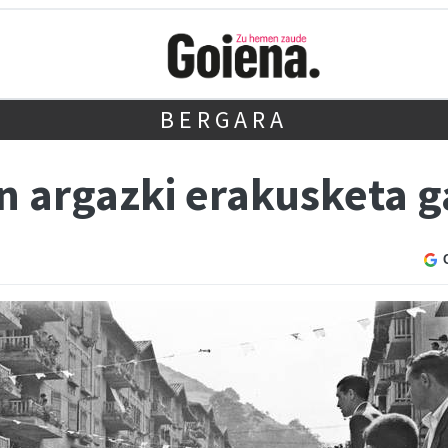
BERGARA
n argazki erakusketa g