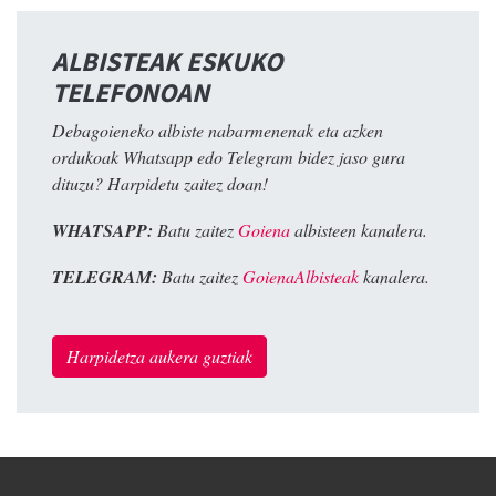
ALBISTEAK ESKUKO
TELEFONOAN
Debagoieneko albiste nabarmenenak eta azken
ordukoak Whatsapp edo Telegram bidez jaso gura
dituzu? Harpidetu zaitez doan!
WHATSAPP:
Batu zaitez
Goiena
albisteen kanalera.
TELEGRAM:
Batu zaitez
GoienaAlbisteak
kanalera.
Harpidetza aukera guztiak