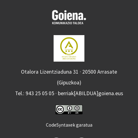
Otalora Lizentziaduna 31 · 20500 Arrasate
(Gipuzkoa)
Tel.: 943 25 05 05 · berriak[ABILDUA]goiena.eus
CodeSyntaxek garatua