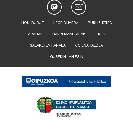
HONI BURUZ
LEGE OHARRA
PUBLIZITATEA
ARAUAK
HARREMANETARAKO
RSS
SALAKETEN KANALA
GOIENA TALDEA
GUREKIN LAN EGIN