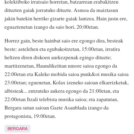
kolektiboko irratsaio horretan, batzarrean erabakitzen
dituzten gaiak jorratuko dituzte. Asmoa da maiztasun
jakin batekin herriko gizarte gaiak lantzea. Hain justu ere,
eguaztenetan izango da saio hori, 20:00etan.
Horrez gain, beste hainbat saio ere egongo dira, besteak
beste: astelehen eta egubakoitzetan, 15:00etan, irratira
heltzen diren diskoen aurkezpenak egingo dituzte;
martitzenetan, Haundikeittan umore saioa egongo da
22:00etan eta Kaleko mobida saioa punk&oi musika saioa
23:00etan; eguenetan, Kolax izeneko saioan elkarrizketak,
albisteak... entzuteko aukera egongo da 21:00etan, eta
22:00etan Itzali telebista musika saioa; eta zapatutan,
Bergara sutan saioan Gazte Asanblada izango da
protagonista, 19:00etan.
BERGARA