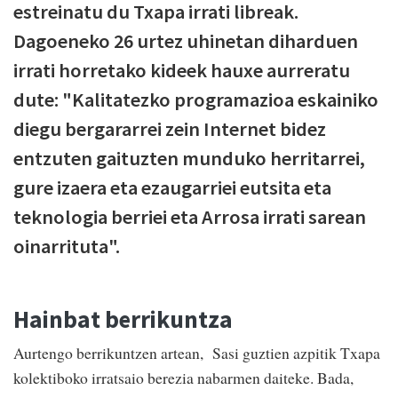
estreinatu du Txapa irrati libreak.
Dagoeneko 26 urtez uhinetan diharduen
irrati horretako kideek hauxe aurreratu
dute: "Kalitatezko programazioa eskainiko
diegu bergararrei zein Internet bidez
entzuten gaituzten munduko herritarrei,
gure izaera eta ezaugarriei eutsita eta
teknologia berriei eta Arrosa irrati sarean
oinarrituta".
Hainbat berrikuntza
Aurtengo berrikuntzen artean, Sasi guztien azpitik Txapa
kolektiboko irratsaio berezia nabarmen daiteke. Bada,