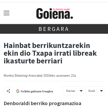
BERGARA
Hainbat berrikuntzarekin
ekin dio Txapa irrati libreak
ikasturte berriari
Monika Belastegi Aranzabal
2010eko azaroaren 22a
Entzun
Itzuli
Gehitu gaitzazu Googlen
Denboraldi berriko programazioa