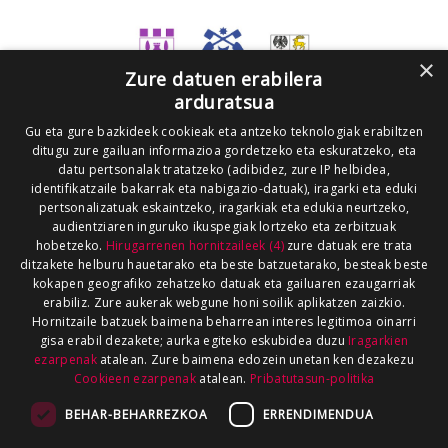
×
Zure datuen erabilera
arduratsua
Gu eta gure bazkideek cookieak eta antzeko teknologiak erabiltzen
ditugu zure gailuan informazioa gordetzeko eta eskuratzeko, eta
datu pertsonalak tratatzeko (adibidez, zure IP helbidea,
identifikatzaile bakarrak eta nabigazio-datuak), iragarki eta eduki
pertsonalizatuak eskaintzeko, iragarkiak eta edukia neurtzeko,
audientziaren inguruko ikuspegiak lortzeko eta zerbitzuak
hobetzeko.
Hirugarrenen hornitzaileek (4)
zure datuak ere trata
ditzakete helburu hauetarako eta beste batzuetarako, besteak beste
kokapen geografiko zehatzeko datuak eta gailuaren ezaugarriak
erabiliz. Zure aukerak webgune honi soilik aplikatzen zaizkio.
Hornitzaile batzuek baimena beharrean interes legitimoa oinarri
gisa erabil dezakete; aurka egiteko eskubidea duzu
Iragarkien
ezarpenak
atalean. Zure baimena edozein unetan ken dezakezu
Cookieen ezarpenak
atalean.
Pribatutasun-politika
BEHAR-BEHARREZKOA
ERRENDIMENDUA