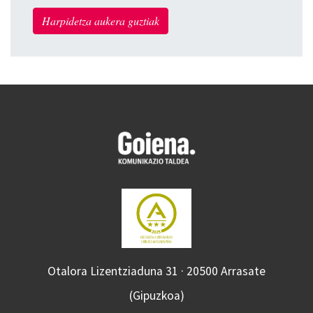
Harpidetza aukera guztiak
Otalora Lizentziaduna 31 · 20500 Arrasate
(Gipuzkoa)