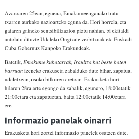
Azaroaren 25ean, eguena, Emakumeenganako tratu
txarren aurkako nazioarteko eguna da. Hori horrela, eta
gaiaren gaineko sentsibilizazioa piztu nahian, bi ekitaldi
antolatu dituzte Udaleko Ongizate zerbitzuak eta Euskadi-
Cuba Gobernuz Kanpoko Erakundeak.
Batetik,
Emakume kubatarrak, Iraultza bat beste baten
barruan
izeneko erakuseta zabalduko dute bihar, zapatua,
udaletxean, osoko bilkuren aretoan. Erakusketa hori
hilaren 28ra arte egongo da zabalik, egunero, 18:00etatik
21:00etara eta zapatuetan, baita 12:00etatik 14:00etara
ere.
Informazio panelak oinarri
Erakusketa hori zortzi informazio panelek osatzen dute.