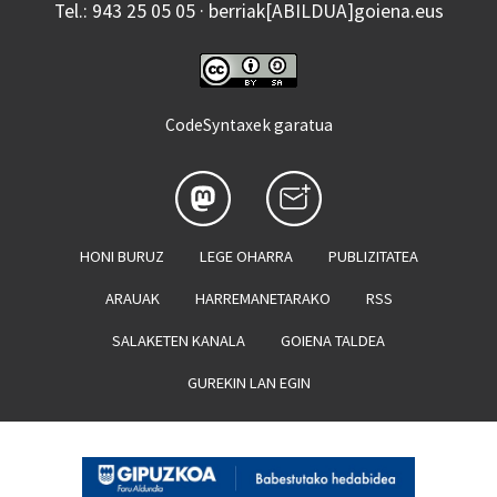
Tel.: 943 25 05 05 · berriak[ABILDUA]goiena.eus
CodeSyntaxek garatua
HONI BURUZ
LEGE OHARRA
PUBLIZITATEA
ARAUAK
HARREMANETARAKO
RSS
SALAKETEN KANALA
GOIENA TALDEA
GUREKIN LAN EGIN