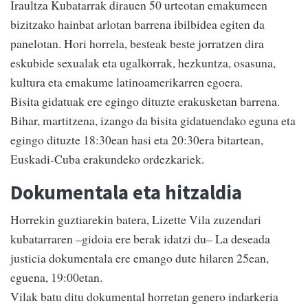
Iraultza Kubatarrak dirauen 50 urteotan emakumeen
bizitzako hainbat arlotan barrena ibilbidea egiten da
panelotan. Hori horrela, besteak beste jorratzen dira
eskubide sexualak eta ugalkorrak, hezkuntza, osasuna,
kultura eta emakume latinoamerikarren egoera.
Bisita gidatuak ere egingo dituzte erakusketan barrena.
Bihar, martitzena, izango da bisita gidatuendako eguna eta
egingo dituzte 18:30ean hasi eta 20:30era bitartean,
Euskadi-Cuba erakundeko ordezkariek.
Dokumentala eta hitzaldia
Horrekin guztiarekin batera, Lizette Vila zuzendari
kubatarraren –gidoia ere berak idatzi du– La deseada
justicia dokumentala ere emango dute hilaren 25ean,
eguena, 19:00etan.
Vilak batu ditu dokumental horretan genero indarkeria