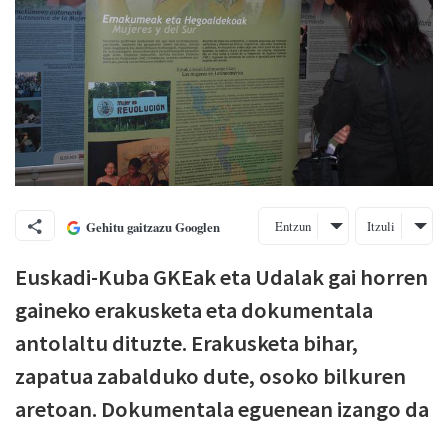
Entzun
Itzuli
Gehitu gaitzazu Googlen
Euskadi-Kuba GKEak eta Udalak gai horren
gaineko erakusketa eta dokumentala
antolaltu dituzte. Erakusketa bihar,
zapatua zabalduko dute, osoko bilkuren
aretoan. Dokumentala eguenean izango da