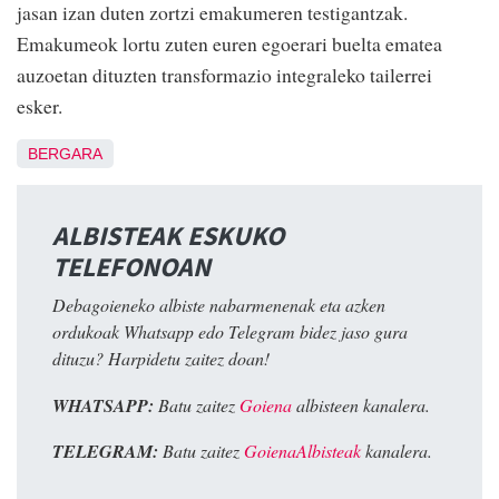
jasan izan duten zortzi emakumeren testigantzak.
Emakumeok lortu zuten euren egoerari buelta ematea
auzoetan dituzten transformazio integraleko tailerrei
esker.
BERGARA
ALBISTEAK ESKUKO
TELEFONOAN
Debagoieneko albiste nabarmenenak eta azken
ordukoak Whatsapp edo Telegram bidez jaso gura
dituzu? Harpidetu zaitez doan!
WHATSAPP:
Batu zaitez
Goiena
albisteen kanalera.
TELEGRAM:
Batu zaitez
GoienaAlbisteak
kanalera.