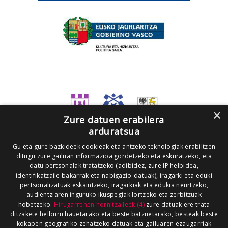
×
Zure datuen erabilera
arduratsua
Gu eta gure bazkideek cookieak eta antzeko teknologiak erabiltzen
ditugu zure gailuan informazioa gordetzeko eta eskuratzeko, eta
datu pertsonalak tratatzeko (adibidez, zure IP helbidea,
identifikatzaile bakarrak eta nabigazio-datuak), iragarki eta eduki
pertsonalizatuak eskaintzeko, iragarkiak eta edukia neurtzeko,
audientziaren inguruko ikuspegiak lortzeko eta zerbitzuak
hobetzeko.
Hirugarrenen hornitzaileek (4)
zure datuak ere trata
ditzakete helburu hauetarako eta beste batzuetarako, besteak beste
kokapen geografiko zehatzeko datuak eta gailuaren ezaugarriak