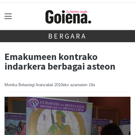
BERGARA
Emakumeen kontrako
indarkera berbagai asteon
Monika Belastegi Aranzabal
2010eko azaroaren 19a