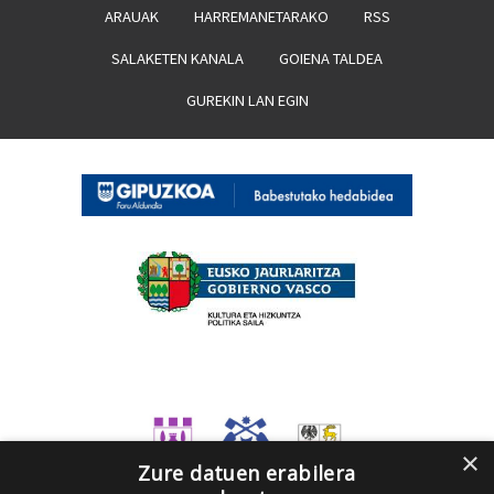
ARAUAK
HARREMANETARAKO
RSS
SALAKETEN KANALA
GOIENA TALDEA
GUREKIN LAN EGIN
×
Zure datuen erabilera