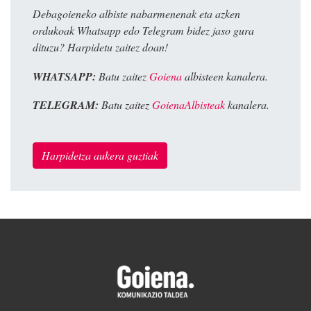
Debagoieneko albiste nabarmenenak eta azken
ordukoak Whatsapp edo Telegram bidez jaso gura
dituzu? Harpidetu zaitez doan!
WHATSAPP:
Batu zaitez
Goiena
albisteen kanalera.
TELEGRAM:
Batu zaitez
GoienaAlbisteak
kanalera.
Harpidetza aukera guztiak