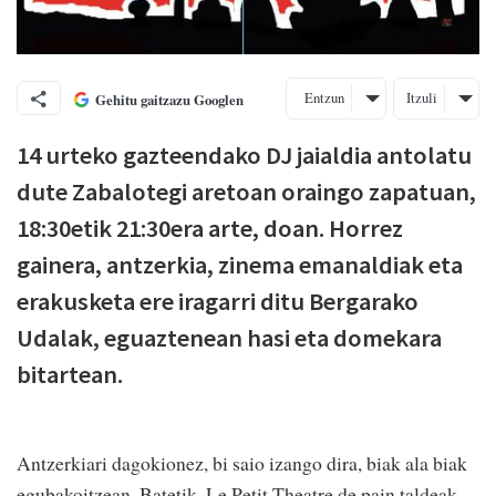
Entzun
Itzuli
Gehitu gaitzazu Googlen
14 urteko gazteendako DJ jaialdia antolatu
dute Zabalotegi aretoan oraingo zapatuan,
18:30etik 21:30era arte, doan. Horrez
gainera, antzerkia, zinema emanaldiak eta
erakusketa ere iragarri ditu Bergarako
Udalak, eguaztenean hasi eta domekara
bitartean.
Antzerkiari dagokionez, bi saio izango dira, biak ala biak
egubakoitzean. Batetik, Le Petit Theatre de pain taldeak