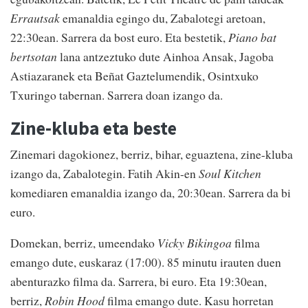
Errautsak
emanaldia egingo du, Zabalotegi aretoan,
22:30ean. Sarrera da bost euro. Eta bestetik,
Piano bat
bertsotan
lana antzeztuko dute Ainhoa Ansak, Jagoba
Astiazaranek eta Beñat Gaztelumendik, Osintxuko
Txuringo tabernan. Sarrera doan izango da.
Zine-kluba eta beste
Zinemari dagokionez, berriz, bihar, eguaztena, zine-kluba
izango da, Zabalotegin. Fatih Akin-en
Soul Kitchen
komediaren emanaldia izango da, 20:30ean. Sarrera da bi
euro.
Domekan, berriz, umeendako
Vicky Bikingoa
filma
emango dute, euskaraz (17:00). 85 minutu irauten duen
abenturazko filma da. Sarrera, bi euro. Eta 19:30ean,
berriz,
Robin Hood
filma emango dute. Kasu horretan