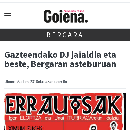
BERGARA
Gazteendako DJ jaialdia eta
beste, Bergaran asteburuan
Ubane Madera
2010eko azaroaren 9a