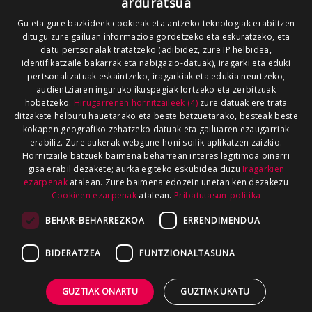
arduratsua
Gu eta gure bazkideek cookieak eta antzeko teknologiak erabiltzen
ditugu zure gailuan informazioa gordetzeko eta eskuratzeko, eta
datu pertsonalak tratatzeko (adibidez, zure IP helbidea,
identifikatzaile bakarrak eta nabigazio-datuak), iragarki eta eduki
pertsonalizatuak eskaintzeko, iragarkiak eta edukia neurtzeko,
audientziaren inguruko ikuspegiak lortzeko eta zerbitzuak
hobetzeko.
Hirugarrenen hornitzaileek (4)
zure datuak ere trata
ditzakete helburu hauetarako eta beste batzuetarako, besteak beste
kokapen geografiko zehatzeko datuak eta gailuaren ezaugarriak
erabiliz. Zure aukerak webgune honi soilik aplikatzen zaizkio.
Hornitzaile batzuek baimena beharrean interes legitimoa oinarri
gisa erabil dezakete; aurka egiteko eskubidea duzu
Iragarkien
ezarpenak
atalean. Zure baimena edozein unetan ken dezakezu
Cookieen ezarpenak
atalean.
Pribatutasun-politika
BEHAR-BEHARREZKOA
ERRENDIMENDUA
BIDERATZEA
FUNTZIONALTASUNA
GUZTIAK ONARTU
GUZTIAK UKATU