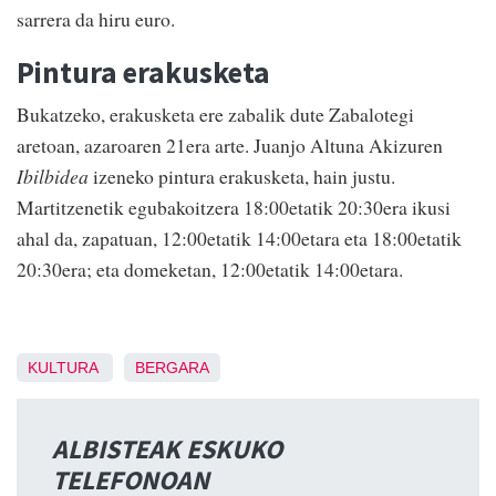
sarrera da hiru euro.
Pintura erakusketa
Bukatzeko, erakusketa ere zabalik dute Zabalotegi
aretoan, azaroaren 21era arte. Juanjo Altuna Akizuren
Ibilbidea
izeneko pintura erakusketa, hain justu.
Martitzenetik egubakoitzera 18:00etatik 20:30era ikusi
ahal da, zapatuan, 12:00etatik 14:00etara eta 18:00etatik
20:30era; eta domeketan, 12:00etatik 14:00etara.
KULTURA
BERGARA
ALBISTEAK ESKUKO
TELEFONOAN