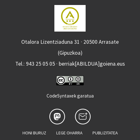
Otalora Lizentziaduna 31 · 20500 Arrasate
(Gipuzkoa)
Tel.: 943 25 05 05 · berriak[ABILDUA]goiena.eus
CodeSyntaxek garatua
HONI BURUZ
LEGE OHARRA
PUBLIZITATEA