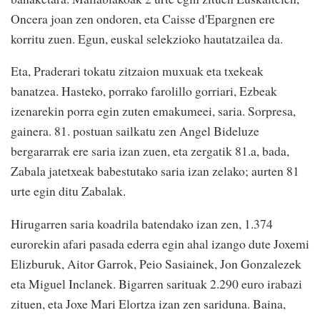
Oncera joan zen ondoren, eta Caisse d'Epargnen ere
korritu zuen. Egun, euskal selekzioko hautatzailea da.
Eta, Praderari tokatu zitzaion muxuak eta txekeak
banatzea. Hasteko, porrako farolillo gorriari, Ezbeak
izenarekin porra egin zuten emakumeei, saria. Sorpresa,
gainera. 81. postuan sailkatu zen Angel Bideluze
bergararrak ere saria izan zuen, eta zergatik 81.a, bada,
Zabala jatetxeak babestutako saria izan zelako; aurten 81
urte egin ditu Zabalak.
Hirugarren saria koadrila batendako izan zen, 1.374
eurorekin afari pasada ederra egin ahal izango dute Joxemi
Elizburuk, Aitor Garrok, Peio Sasiainek, Jon Gonzalezek
eta Miguel Inclanek. Bigarren sarituak 2.290 euro irabazi
zituen, eta Joxe Mari Elortza izan zen sariduna. Baina,