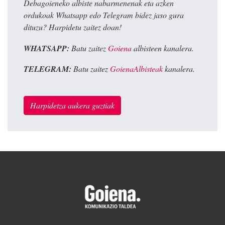
Debagoieneko albiste nabarmenenak eta azken
ordukoak Whatsapp edo Telegram bidez jaso gura
dituzu? Harpidetu zaitez doan!
WHATSAPP:
Batu zaitez
Goiena
albisteen kanalera.
TELEGRAM:
Batu zaitez
GoienaAlbisteak
kanalera.
Harpidetza aukera guztiak