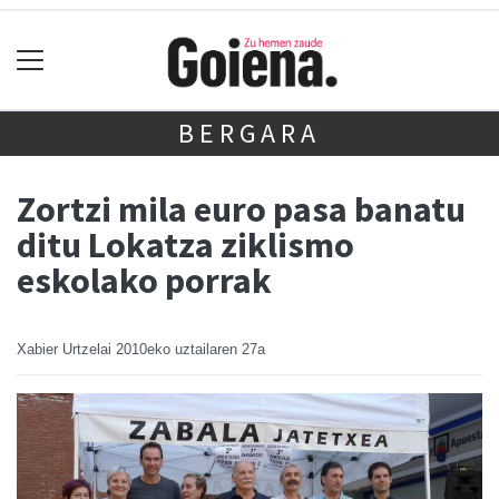
BERGARA
Zortzi mila euro pasa banatu
ditu Lokatza ziklismo
eskolako porrak
Xabier Urtzelai
2010eko uztailaren 27a