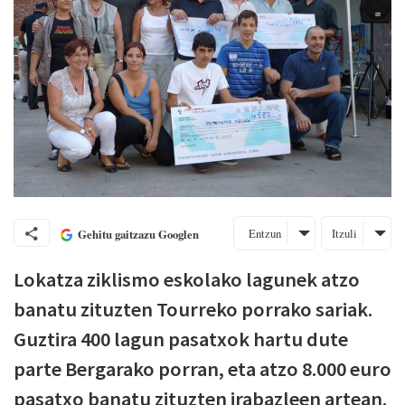
Entzun
Itzuli
Gehitu gaitzazu Googlen
Lokatza ziklismo eskolako lagunek atzo
banatu zituzten Tourreko porrako sariak.
Guztira 400 lagun pasatxok hartu dute
parte Bergarako porran, eta atzo 8.000 euro
pasatxo banatu zituzten irabazleen artean.