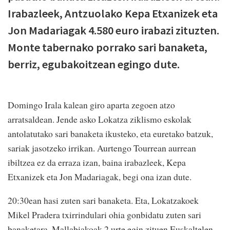
Irabazleek, Antzuolako Kepa Etxanizek eta
Jon Madariagak 4.580 euro irabazi zituzten.
Monte tabernako porrako sari banaketa,
berriz, egubakoitzean egingo dute.
Domingo Irala kalean giro aparta zegoen atzo
arratsaldean. Jende asko Lokatza ziklismo eskolak
antolatutako sari banaketa ikusteko, eta euretako batzuk,
sariak jasotzeko irrikan. Aurtengo Tourrean aurrean
ibiltzea ez da erraza izan, baina irabazleek, Kepa
Etxanizek eta Jon Madariagak, begi ona izan dute.
20:30ean hasi zuten sari banaketa. Eta, Lokatzakoek
Mikel Pradera txirrindulari ohia gonbidatu zuten sari
banaketara. Mallabiakoak 2 urte egin zituen Euskaltelen,