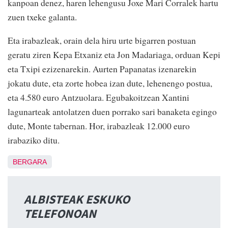
kanpoan denez, haren lehengusu Joxe Mari Corralek hartu
zuen txeke galanta.
Eta irabazleak, orain dela hiru urte bigarren postuan
geratu ziren Kepa Etxaniz eta Jon Madariaga, orduan Kepi
eta Txipi ezizenarekin. Aurten Papanatas izenarekin
jokatu dute, eta zorte hobea izan dute, lehenengo postua,
eta 4.580 euro Antzuolara. Egubakoitzean Xantini
lagunarteak antolatzen duen porrako sari banaketa egingo
dute, Monte tabernan. Hor, irabazleak 12.000 euro
irabaziko ditu.
BERGARA
ALBISTEAK ESKUKO
TELEFONOAN