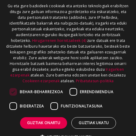
Gu eta gure bazkideek cookieak eta antzeko teknologiak erabiltzen
ditugu zure gailuan informazioa gordetzeko eta eskuratzeko, eta
datu pertsonalak tratatzeko (adibidez, zure IP helbidea,
identifikatzaile bakarrak eta nabigazio-datuak), iragarki eta eduki
pertsonalizatuak eskaintzeko, iragarkiak eta edukia neurtzeko,
audientziaren inguruko ikuspegiak lortzeko eta zerbitzuak
hobetzeko.
Hirugarrenen hornitzaileek (4)
zure datuak ere trata
ditzakete helburu hauetarako eta beste batzuetarako, besteak beste
kokapen geografiko zehatzeko datuak eta gailuaren ezaugarriak
erabiliz. Zure aukerak webgune honi soilik aplikatzen zaizkio.
Hornitzaile batzuek baimena beharrean interes legitimoa oinarri
gisa erabil dezakete; aurka egiteko eskubidea duzu
Iragarkien
ezarpenak
atalean. Zure baimena edozein unetan ken dezakezu
Cookieen ezarpenak
atalean.
Pribatutasun-politika
BEHAR-BEHARREZKOA
ERRENDIMENDUA
BIDERATZEA
FUNTZIONALTASUNA
GUZTIAK ONARTU
GUZTIAK UKATU