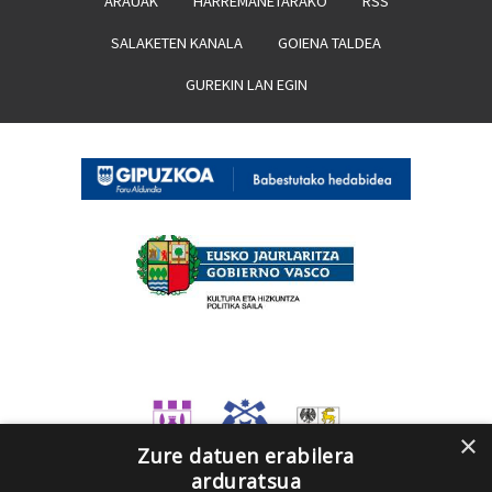
ARAUAK
HARREMANETARAKO
RSS
SALAKETEN KANALA
GOIENA TALDEA
GUREKIN LAN EGIN
×
Zure datuen erabilera
arduratsua