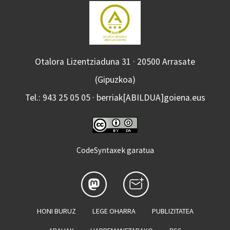
Otalora Lizentziaduna 31 · 20500 Arrasate
(Gipuzkoa)
Tel.: 943 25 05 05 · berriak[ABILDUA]goiena.eus
CodeSyntaxek garatua
HONI BURUZ
LEGE OHARRA
PUBLIZITATEA