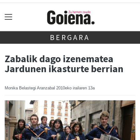
BERGARA
Zabalik dago izenematea
Jardunen ikasturte berrian
Monika Belastegi Aranzabal
2010eko irailaren 13a