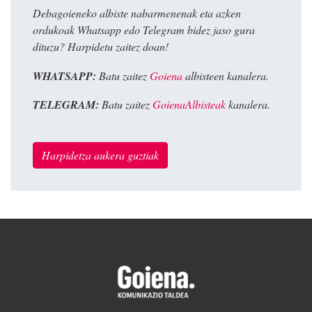
Debagoieneko albiste nabarmenenak eta azken
ordukoak Whatsapp edo Telegram bidez jaso gura
dituzu? Harpidetu zaitez doan!
WHATSAPP:
Batu zaitez
Goiena
albisteen kanalera.
TELEGRAM:
Batu zaitez
GoienaAlbisteak
kanalera.
Harpidetza aukera guztiak