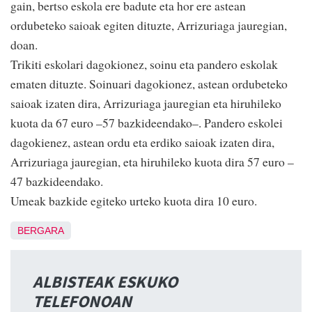
gain, bertso eskola ere badute eta hor ere astean
ordubeteko saioak egiten dituzte, Arrizuriaga jauregian,
doan.
Trikiti eskolari dagokionez, soinu eta pandero eskolak
ematen dituzte. Soinuari dagokionez, astean ordubeteko
saioak izaten dira, Arrizuriaga jauregian eta hiruhileko
kuota da 67 euro –57 bazkideendako–. Pandero eskolei
dagokienez, astean ordu eta erdiko saioak izaten dira,
Arrizuriaga jauregian, eta hiruhileko kuota dira 57 euro –
47 bazkideendako.
Umeak bazkide egiteko urteko kuota dira 10 euro.
BERGARA
ALBISTEAK ESKUKO
TELEFONOAN