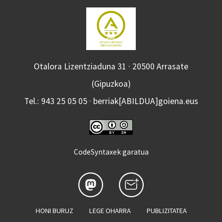
Otalora Lizentziaduna 31 · 20500 Arrasate
(Gipuzkoa)
Tel.: 943 25 05 05 · berriak[ABILDUA]goiena.eus
CodeSyntaxek garatua
HONI BURUZ
LEGE OHARRA
PUBLIZITATEA