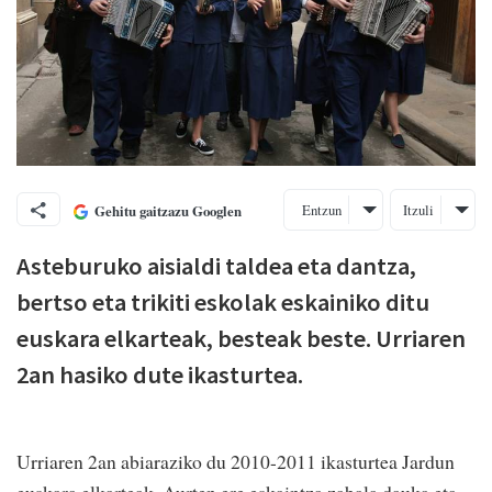
Entzun
Itzuli
Gehitu gaitzazu Googlen
Asteburuko aisialdi taldea eta dantza,
bertso eta trikiti eskolak eskainiko ditu
euskara elkarteak, besteak beste. Urriaren
2an hasiko dute ikasturtea.
Urriaren 2an abiaraziko du 2010-2011 ikasturtea Jardun