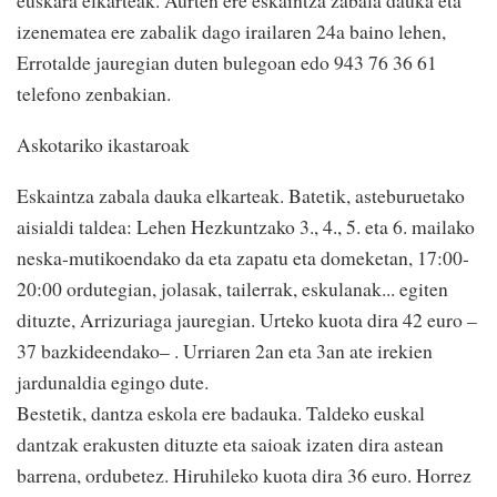
euskara elkarteak. Aurten ere eskaintza zabala dauka eta
izenematea ere zabalik dago irailaren 24a baino lehen,
Errotalde jauregian duten bulegoan edo 943 76 36 61
telefono zenbakian.
Askotariko ikastaroak
Eskaintza zabala dauka elkarteak. Batetik, asteburuetako
aisialdi taldea: Lehen Hezkuntzako 3., 4., 5. eta 6. mailako
neska-mutikoendako da eta zapatu eta domeketan, 17:00-
20:00 ordutegian, jolasak, tailerrak, eskulanak... egiten
dituzte, Arrizuriaga jauregian. Urteko kuota dira 42 euro –
37 bazkideendako– . Urriaren 2an eta 3an ate irekien
jardunaldia egingo dute.
Bestetik, dantza eskola ere badauka. Taldeko euskal
dantzak erakusten dituzte eta saioak izaten dira astean
barrena, ordubetez. Hiruhileko kuota dira 36 euro. Horrez