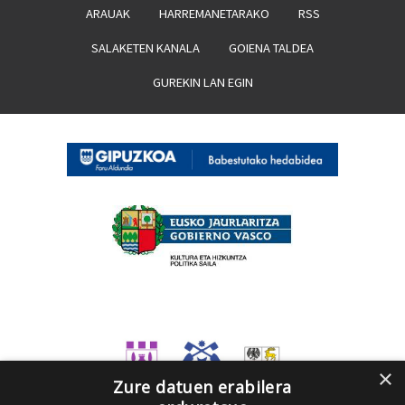
ARAUAK
HARREMANETARAKO
RSS
SALAKETEN KANALA
GOIENA TALDEA
GUREKIN LAN EGIN
×
Zure datuen erabilera