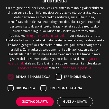
arduratsua
Gu eta gure bazkideek cookieak eta antzeko teknologiak erabiltzen
ditugu zure gailuan informazioa gordetzeko eta eskuratzeko, eta
datu pertsonalak tratatzeko (adibidez, zure IP helbidea,
identifikatzaile bakarrak eta nabigazio-datuak), iragarki eta eduki
pertsonalizatuak eskaintzeko, iragarkiak eta edukia neurtzeko,
audientziaren inguruko ikuspegiak lortzeko eta zerbitzuak
hobetzeko.
Hirugarrenen hornitzaileek (4)
zure datuak ere trata
ditzakete helburu hauetarako eta beste batzuetarako, besteak beste
kokapen geografiko zehatzeko datuak eta gailuaren ezaugarriak
erabiliz. Zure aukerak webgune honi soilik aplikatzen zaizkio.
Hornitzaile batzuek baimena beharrean interes legitimoa oinarri
gisa erabil dezakete; aurka egiteko eskubidea duzu
Iragarkien
ezarpenak
atalean. Zure baimena edozein unetan ken dezakezu
Cookieen ezarpenak
atalean.
Pribatutasun-politika
BEHAR-BEHARREZKOA
ERRENDIMENDUA
BIDERATZEA
FUNTZIONALTASUNA
GUZTIAK ONARTU
GUZTIAK UKATU