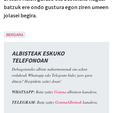
batzuk ere ondo gustura egon ziren umeen
jolasei begira.
BERGARA
ALBISTEAK ESKUKO
TELEFONOAN
Debagoieneko albiste nabarmenenak eta azken
ordukoak Whatsapp edo Telegram bidez jaso gura
dituzu? Harpidetu zaitez doan!
WHATSAPP:
Batu zaitez
Goiena
albisteen kanalera.
TELEGRAM:
Batu zaitez
GoienaAlbisteak
kanalera.