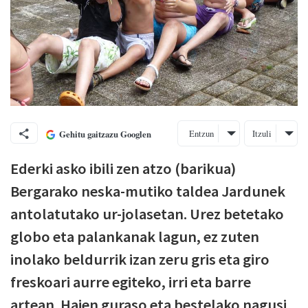
Entzun
Itzuli
Gehitu gaitzazu Googlen
Ederki asko ibili zen atzo (barikua)
Bergarako neska-mutiko taldea Jardunek
antolatutako ur-jolasetan. Urez betetako
globo eta palankanak lagun, ez zuten
inolako beldurrik izan zeru gris eta giro
freskoari aurre egiteko, irri eta barre
artean. Haien guraso eta bestelako nagusi