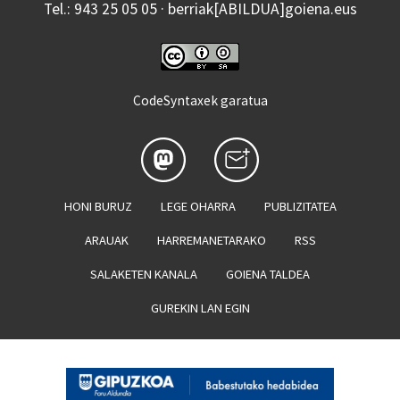
Tel.: 943 25 05 05 · berriak[ABILDUA]goiena.eus
CodeSyntaxek garatua
HONI BURUZ
LEGE OHARRA
PUBLIZITATEA
ARAUAK
HARREMANETARAKO
RSS
SALAKETEN KANALA
GOIENA TALDEA
GUREKIN LAN EGIN