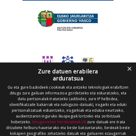
×
Zure datuen erabilera
arduratsua
Gu eta gure bazkideek cookieak eta antzeko teknologiak erabiltzen
ditugu zure gailuan informazioa gordetzeko eta eskuratzeko, eta
datu pertsonalak tratatzeko (adibidez, zure IP helbidea,
identifikatzaile bakarrak eta nabigazio-datuak), iragarki eta eduki
pertsonalizatuak eskaintzeko, iragarkiak eta edukia neurtzeko,
audientziaren inguruko ikuspegiak lortzeko eta zerbitzuak
hobetzeko.
Hirugarrenen hornitzaileek (4)
zure datuak ere trata
ditzakete helburu hauetarako eta beste batzuetarako, besteak beste
kokapen geografiko zehatzeko datuak eta gailuaren ezaugarriak