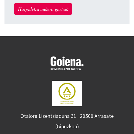
Harpidetza aukera guztiak
Otalora Lizentziaduna 31 · 20500 Arrasate
(Gipuzkoa)