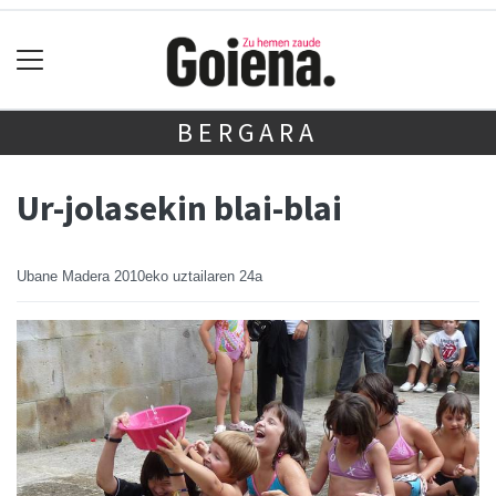
BERGARA
Ur-jolasekin blai-blai
Ubane Madera
2010eko uztailaren 24a