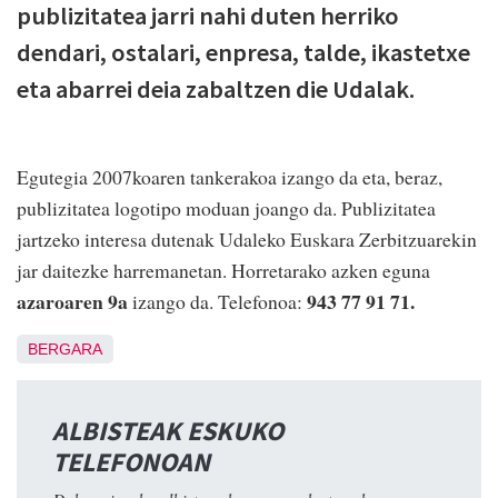
publizitatea jarri nahi duten herriko
dendari, ostalari, enpresa, talde, ikastetxe
eta abarrei deia zabaltzen die Udalak.
Egutegia 2007koaren tankerakoa izango da eta, beraz,
publizitatea logotipo moduan joango da. Publizitatea
jartzeko interesa dutenak Udaleko Euskara Zerbitzuarekin
jar daitezke harremanetan. Horretarako azken eguna
azaroaren 9a
943 77 91 71.
izango da. Telefonoa:
BERGARA
ALBISTEAK ESKUKO
TELEFONOAN