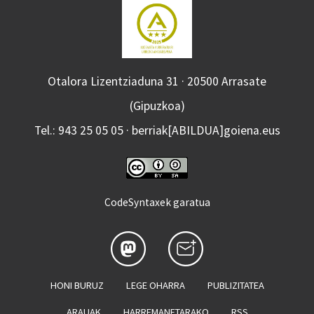
Otalora Lizentziaduna 31 · 20500 Arrasate
(Gipuzkoa)
Tel.: 943 25 05 05 · berriak[ABILDUA]goiena.eus
CodeSyntaxek garatua
HONI BURUZ
LEGE OHARRA
PUBLIZITATEA
ARAUAK
HARREMANETARAKO
RSS