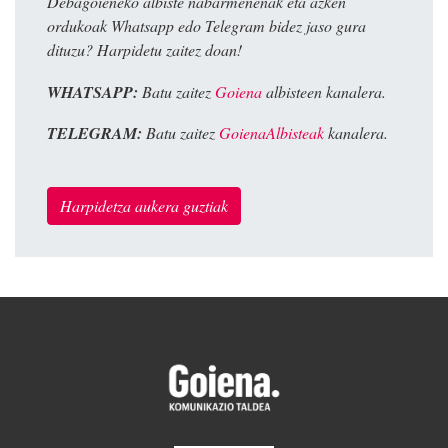
Debagoieneko albiste nabarmenenak eta azken
ordukoak Whatsapp edo Telegram bidez jaso gura
dituzu? Harpidetu zaitez doan!
WHATSAPP:
Batu zaitez
Goiena
albisteen kanalera.
TELEGRAM:
Batu zaitez
GoienaAlbisteak
kanalera.
Harpidetza aukera guztiak