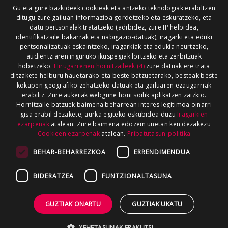
Gu eta gure bazkideek cookieak eta antzeko teknologiak erabiltzen
ditugu zure gailuan informazioa gordetzeko eta eskuratzeko, eta
datu pertsonalak tratatzeko (adibidez, zure IP helbidea,
identifikatzaile bakarrak eta nabigazio-datuak), iragarki eta eduki
pertsonalizatuak eskaintzeko, iragarkiak eta edukia neurtzeko,
audientziaren inguruko ikuspegiak lortzeko eta zerbitzuak
hobetzeko.
Hirugarrenen hornitzaileek (4)
zure datuak ere trata
ditzakete helburu hauetarako eta beste batzuetarako, besteak beste
kokapen geografiko zehatzeko datuak eta gailuaren ezaugarriak
erabiliz. Zure aukerak webgune honi soilik aplikatzen zaizkio.
Hornitzaile batzuek baimena beharrean interes legitimoa oinarri
gisa erabil dezakete; aurka egiteko eskubidea duzu
Iragarkien
ezarpenak
atalean. Zure baimena edozein unetan ken dezakezu
Cookieen ezarpenak
atalean.
Pribatutasun-politika
BEHAR-BEHARREZKOA
ERRENDIMENDUA
BIDERATZEA
FUNTZIONALTASUNA
GUZTIAK ONARTU
GUZTIAK UKATU
XEHETASUNAK ERAKUTSI