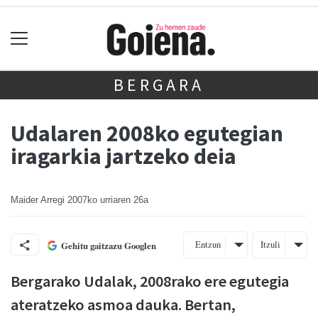
BERGARA
Udalaren 2008ko egutegian
iragarkia jartzeko deia
Maider Arregi
2007ko urriaren 26a
Entzun
Itzuli
Gehitu gaitzazu Googlen
Bergarako Udalak, 2008rako ere egutegia
ateratzeko asmoa dauka. Bertan,