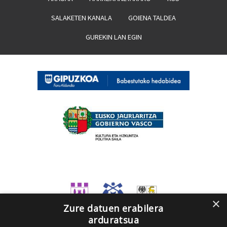
SALAKETEN KANALA
GOIENA TALDEA
GUREKIN LAN EGIN
×
Zure datuen erabilera
arduratsua