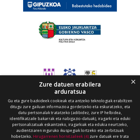
×
Zure datuen erabilera
arduratsua
Gu eta gure bazkideek cookieak eta antzeko teknologiak erabiltzen
ditugu zure gailuan informazioa gordetzeko eta eskuratzeko, eta
datu pertsonalak tratatzeko (adibidez, zure IP helbidea,
identifikatzaile bakarrak eta nabigazio-datuak), iragarki eta eduki
pertsonalizatuak eskaintzeko, iragarkiak eta edukia neurtzeko,
audientziaren inguruko ikuspegiak lortzeko eta zerbitzuak
hobetzeko.
Hirugarrenen hornitzaileek (4)
zure datuak ere trata