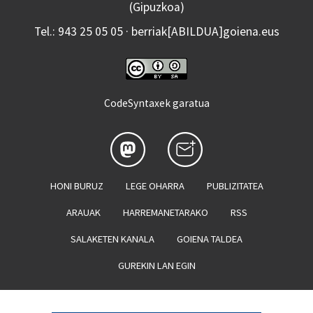
(Gipuzkoa)
Tel.: 943 25 05 05 · berriak[ABILDUA]goiena.eus
CodeSyntaxek garatua
HONI BURUZ
LEGE OHARRA
PUBLIZITATEA
ARAUAK
HARREMANETARAKO
RSS
SALAKETEN KANALA
GOIENA TALDEA
GUREKIN LAN EGIN