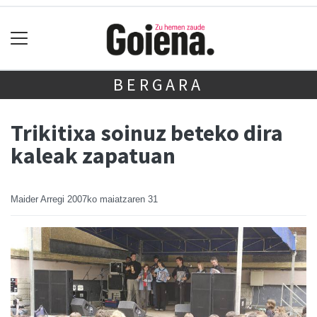
BERGARA
Trikitixa soinuz beteko dira
kaleak zapatuan
Maider Arregi
2007ko maiatzaren 31