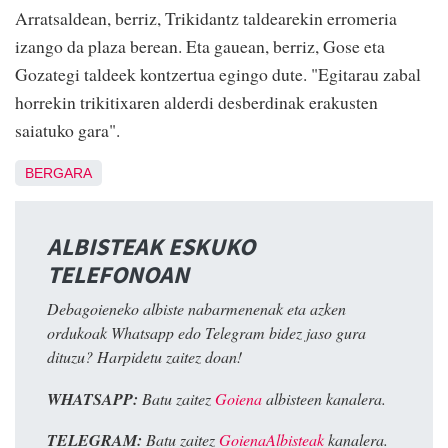
Arratsaldean, berriz, Trikidantz taldearekin erromeria
izango da plaza berean. Eta gauean, berriz, Gose eta
Gozategi taldeek kontzertua egingo dute. "Egitarau zabal
horrekin trikitixaren alderdi desberdinak erakusten
saiatuko gara".
BERGARA
ALBISTEAK ESKUKO
TELEFONOAN
Debagoieneko albiste nabarmenenak eta azken
ordukoak Whatsapp edo Telegram bidez jaso gura
dituzu? Harpidetu zaitez doan!
WHATSAPP:
Batu zaitez
Goiena
albisteen kanalera.
TELEGRAM:
Batu zaitez
GoienaAlbisteak
kanalera.