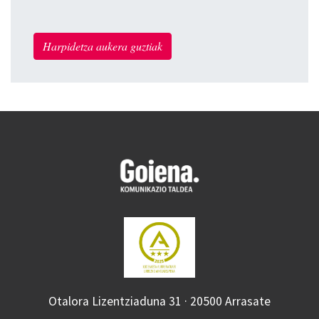
Harpidetza aukera guztiak
Otalora Lizentziaduna 31 · 20500 Arrasate