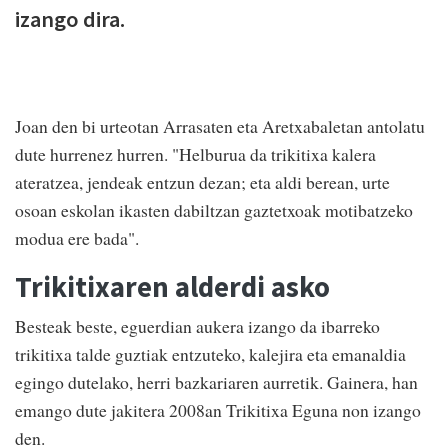
izango dira.
Joan den bi urteotan Arrasaten eta Aretxabaletan antolatu
dute hurrenez hurren. "Helburua da trikitixa kalera
ateratzea, jendeak entzun dezan; eta aldi berean, urte
osoan eskolan ikasten dabiltzan gaztetxoak motibatzeko
modua ere bada".
Trikitixaren alderdi asko
Besteak beste, eguerdian aukera izango da ibarreko
trikitixa talde guztiak entzuteko, kalejira eta emanaldia
egingo dutelako, herri bazkariaren aurretik. Gainera, han
emango dute jakitera 2008an Trikitixa Eguna non izango
den.