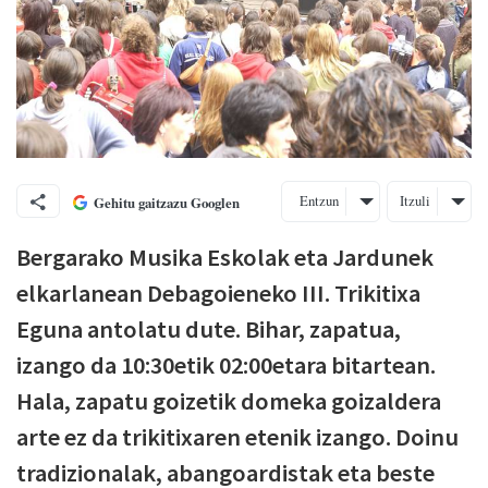
Entzun
Itzuli
Gehitu gaitzazu Googlen
Bergarako Musika Eskolak eta Jardunek
elkarlanean Debagoieneko III. Trikitixa
Eguna antolatu dute. Bihar, zapatua,
izango da 10:30etik 02:00etara bitartean.
Hala, zapatu goizetik domeka goizaldera
arte ez da trikitixaren etenik izango. Doinu
tradizionalak, abangoardistak eta beste