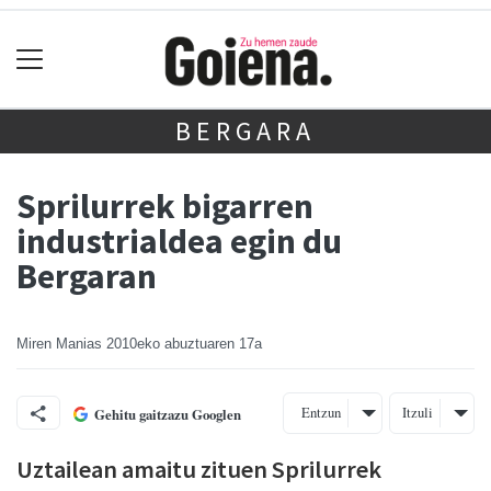
BERGARA
Sprilurrek bigarren
industrialdea egin du
Bergaran
Miren Manias
2010eko abuztuaren 17a
Entzun
Itzuli
Gehitu gaitzazu Googlen
Uztailean amaitu zituen Sprilurrek