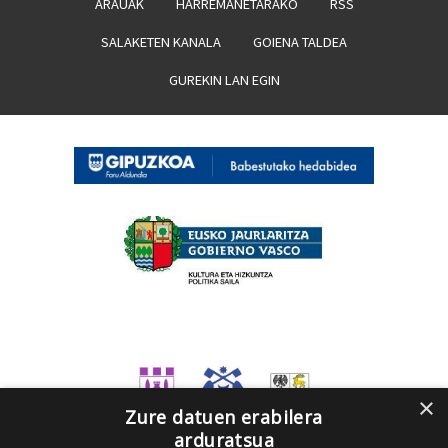
ARAUAK
HARREMANETARAKO
RSS
SALAKETEN KANALA
GOIENA TALDEA
GUREKIN LAN EGIN
×
Zure datuen erabilera
arduratsua