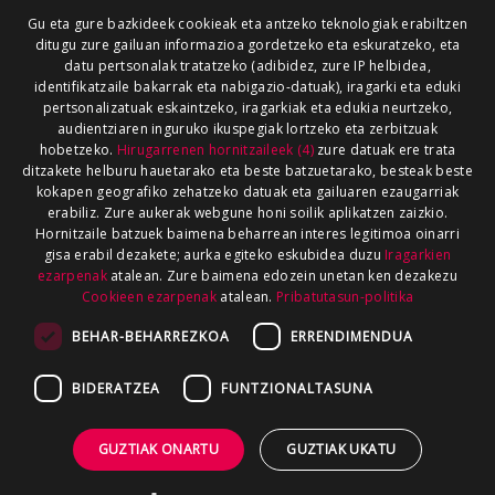
Gu eta gure bazkideek cookieak eta antzeko teknologiak erabiltzen
ditugu zure gailuan informazioa gordetzeko eta eskuratzeko, eta
datu pertsonalak tratatzeko (adibidez, zure IP helbidea,
identifikatzaile bakarrak eta nabigazio-datuak), iragarki eta eduki
pertsonalizatuak eskaintzeko, iragarkiak eta edukia neurtzeko,
audientziaren inguruko ikuspegiak lortzeko eta zerbitzuak
hobetzeko.
Hirugarrenen hornitzaileek (4)
zure datuak ere trata
ditzakete helburu hauetarako eta beste batzuetarako, besteak beste
kokapen geografiko zehatzeko datuak eta gailuaren ezaugarriak
erabiliz. Zure aukerak webgune honi soilik aplikatzen zaizkio.
Hornitzaile batzuek baimena beharrean interes legitimoa oinarri
gisa erabil dezakete; aurka egiteko eskubidea duzu
Iragarkien
ezarpenak
atalean. Zure baimena edozein unetan ken dezakezu
Cookieen ezarpenak
atalean.
Pribatutasun-politika
BEHAR-BEHARREZKOA
ERRENDIMENDUA
BIDERATZEA
FUNTZIONALTASUNA
GUZTIAK ONARTU
GUZTIAK UKATU