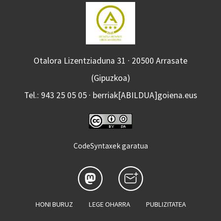
Otalora Lizentziaduna 31 · 20500 Arrasate
(Gipuzkoa)
Tel.: 943 25 05 05 · berriak[ABILDUA]goiena.eus
CodeSyntaxek garatua
HONI BURUZ
LEGE OHARRA
PUBLIZITATEA