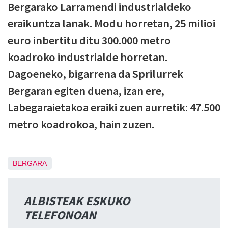
Bergarako Larramendi industrialdeko
eraikuntza lanak. Modu horretan, 25 milioi
euro inbertitu ditu 300.000 metro
koadroko industrialde horretan.
Dagoeneko, bigarrena da Sprilurrek
Bergaran egiten duena, izan ere,
Labegaraietakoa eraiki zuen aurretik: 47.500
metro koadrokoa, hain zuzen.
BERGARA
ALBISTEAK ESKUKO
TELEFONOAN