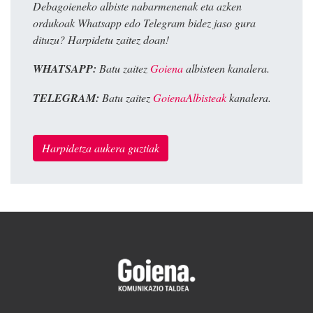
Debagoieneko albiste nabarmenenak eta azken
ordukoak Whatsapp edo Telegram bidez jaso gura
dituzu? Harpidetu zaitez doan!
WHATSAPP:
Batu zaitez
Goiena
albisteen kanalera.
TELEGRAM:
Batu zaitez
GoienaAlbisteak
kanalera.
Harpidetza aukera guztiak