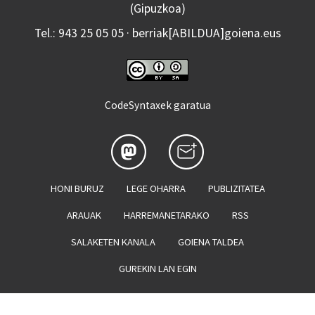
(Gipuzkoa)
Tel.: 943 25 05 05 · berriak[ABILDUA]goiena.eus
CodeSyntaxek garatua
HONI BURUZ
LEGE OHARRA
PUBLIZITATEA
ARAUAK
HARREMANETARAKO
RSS
SALAKETEN KANALA
GOIENA TALDEA
GUREKIN LAN EGIN