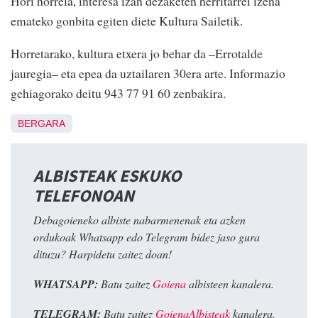
Hori horrela, interesa izan dezaketen herritarrei izena
emateko gonbita egiten diete Kultura Sailetik.
Horretarako, kultura etxera jo behar da –Errotalde
jauregia– eta epea da uztailaren 30era arte. Informazio
gehiagorako deitu 943 77 91 60 zenbakira.
BERGARA
ALBISTEAK ESKUKO
TELEFONOAN
Debagoieneko albiste nabarmenenak eta azken
ordukoak Whatsapp edo Telegram bidez jaso gura
dituzu? Harpidetu zaitez doan!
WHATSAPP:
Batu zaitez
Goiena
albisteen kanalera.
TELEGRAM:
Batu zaitez
GoienaAlbisteak
kanalera.