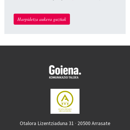
Harpidetza aukera guztiak
Otalora Lizentziaduna 31 · 20500 Arrasate