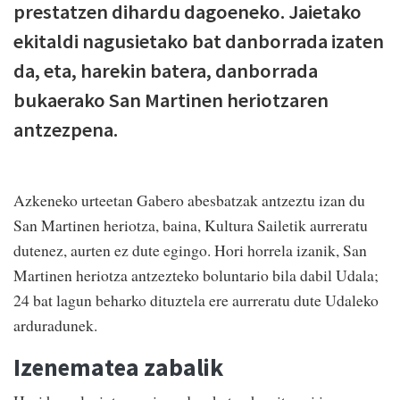
prestatzen dihardu dagoeneko. Jaietako
ekitaldi nagusietako bat danborrada izaten
da, eta, harekin batera, danborrada
bukaerako San Martinen heriotzaren
antzezpena.
Azkeneko urteetan Gabero abesbatzak antzeztu izan du
San Martinen heriotza, baina, Kultura Sailetik aurreratu
dutenez, aurten ez dute egingo. Hori horrela izanik, San
Martinen heriotza antzezteko boluntario bila dabil Udala;
24 bat lagun beharko dituztela ere aurreratu dute Udaleko
arduradunek.
Izenematea zabalik