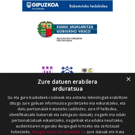
×
Zure datuen erabilera
arduratsua
Gu eta gure bazkideek cookieak eta antzeko teknologiak erabiltzen
ditugu zure gailuan informazioa gordetzeko eta eskuratzeko, eta
datu pertsonalak tratatzeko (adibidez, zure IP helbidea,
identifikatzaile bakarrak eta nabigazio-datuak), iragarki eta eduki
pertsonalizatuak eskaintzeko, iragarkiak eta edukia neurtzeko,
audientziaren inguruko ikuspegiak lortzeko eta zerbitzuak
hobetzeko.
Hirugarrenen hornitzaileek (4)
zure datuak ere trata