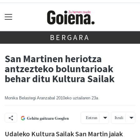
BERGARA
San Martinen heriotza
antzezteko boluntarioak
behar ditu Kultura Sailak
Monika Belastegi Aranzabal
2010eko uztailaren 23a
Entzun
Itzuli
Gehitu gaitzazu Googlen
Udaleko Kultura Sailak San Martin jaiak