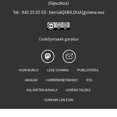
(Gipuzkoa)
Tel.: 943 25 05 05 · berriak[ABILDUA]goiena.eus
CodeSyntaxek garatua
HONI BURUZ
LEGE OHARRA
PUBLIZITATEA
ARAUAK
HARREMANETARAKO
RSS
SALAKETEN KANALA
GOIENA TALDEA
GUREKIN LAN EGIN