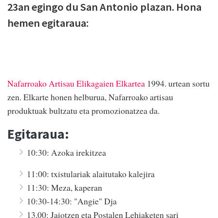
23an egingo du San Antonio plazan. Hona
hemen egitaraua:
Nafarroako Artisau Elikagaien Elkartea
1994. urtean sortu
zen. Elkarte honen helburua, Nafarroako artisau
produktuak bultzatu eta promozionatzea da.
Egitaraua:
10:30: Azoka irekitzea
11:00: txistulariak alaitutako kalejira
11:30: Meza, kaperan
10:30-14:30: "Angie" Dja
13.00: Jaiotzen eta Postalen Lehiaketen sari