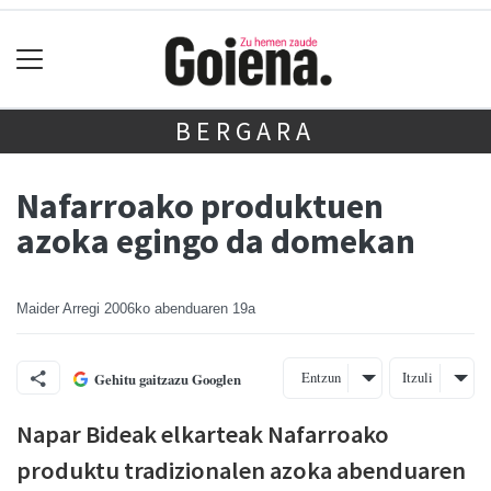
BERGARA
Nafarroako produktuen
azoka egingo da domekan
Maider Arregi
2006ko abenduaren 19a
Entzun
Itzuli
Gehitu gaitzazu Googlen
Napar Bideak elkarteak Nafarroako
produktu tradizionalen azoka abenduaren