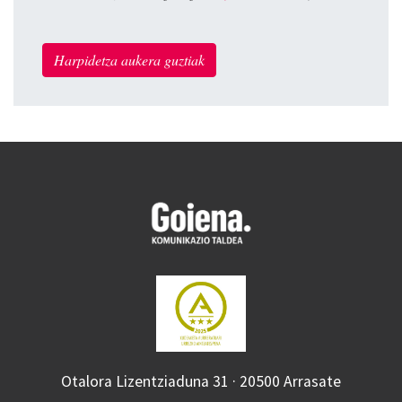
Harpidetza aukera guztiak
Otalora Lizentziaduna 31 · 20500 Arrasate