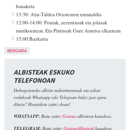
banaketa
13:30: Alai-Taldea Otxotearen emanaldia
12:00-14:00: Poniak, zezentxoak eta jolasak
mutikoentzat. Eta Pintxoak Gure Ametsa elkartean
15:00:Bazkaria
BERGARA
ALBISTEAK ESKUKO
TELEFONOAN
Debagoieneko albiste nabarmenenak eta azken
ordukoak Whatsapp edo Telegram bidez jaso gura
dituzu? Harpidetu zaitez doan!
WHATSAPP:
Batu zaitez
Goiena
albisteen kanalera.
TELEGRAM:
Batu zaitez
GoienaAlbisteak
kanalera.