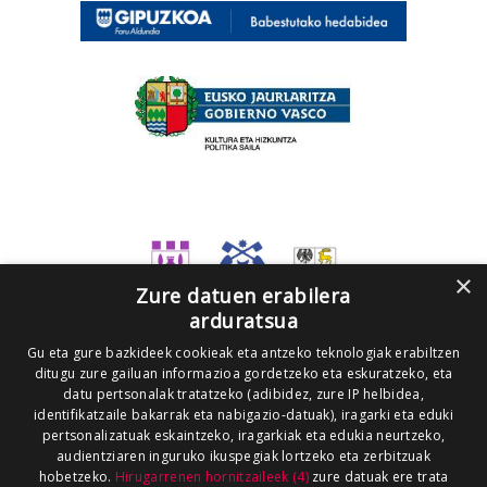
×
Zure datuen erabilera
arduratsua
Gu eta gure bazkideek cookieak eta antzeko teknologiak erabiltzen
ditugu zure gailuan informazioa gordetzeko eta eskuratzeko, eta
datu pertsonalak tratatzeko (adibidez, zure IP helbidea,
identifikatzaile bakarrak eta nabigazio-datuak), iragarki eta eduki
pertsonalizatuak eskaintzeko, iragarkiak eta edukia neurtzeko,
audientziaren inguruko ikuspegiak lortzeko eta zerbitzuak
hobetzeko.
Hirugarrenen hornitzaileek (4)
zure datuak ere trata