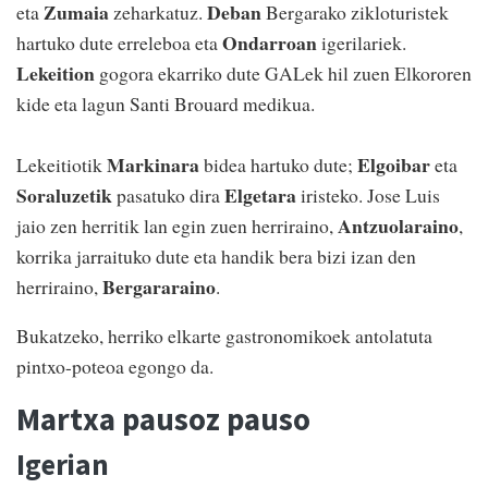
Zumaia
Deban
eta
zeharkatuz.
Bergarako zikloturistek
Ondarroan
hartuko dute erreleboa eta
igerilariek.
Lekeition
gogora ekarriko dute GALek hil zuen Elkororen
kide eta lagun Santi Brouard medikua.
Markinara
Elgoibar
Lekeitiotik
bidea hartuko dute;
eta
Soraluzetik
Elgetara
pasatuko dira
iristeko. Jose Luis
Antzuolaraino
jaio zen herritik lan egin zuen herriraino,
,
korrika jarraituko dute eta handik bera bizi izan den
Bergararaino
herriraino,
.
Bukatzeko, herriko elkarte gastronomikoek antolatuta
pintxo-poteoa egongo da.
Martxa pausoz pauso
Igerian