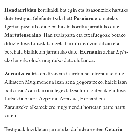
Hondarribian
korrikaldi bat egin eta itsasontziek hartuko
Pasaiara
dute testigua (elefante txiki bat)
eramateko.
Igerian pasatuko dute badia eta korrika jarraituko dute
Martuteneraino
. Han txalaparta eta etxafuegoak botako
dituzte Jose Luisek kartzela barrutik entzun ditzan eta
Hernanin
berehala bizikletan jarraituko dute.
zehar
Egin
-
eko langile ohiek mugituko dute elefantea.
Zarautzera
iristen direnean ikurrina bat aireratuko dute
Alkateen Mugimendua izan zena gogoratzeko, haiek izan
baitziren 77an ikurrina legeztatzea lortu zutenak eta Jose
Luisekin batera Azpeitia, Arrasate, Hernani eta
Zarautzeko alkateek ere mugimendu horretan parte hartu
zuten.
Getaria
Testiguak bizikletan jarraituko du bidea egiten