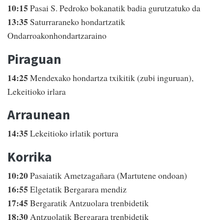
10:15
Pasai S. Pedroko bokanatik badia gurutzatuko da
13:35
Saturraraneko hondartzatik
Ondarroakonhondartzaraino
Piraguan
14:25
Mendexako hondartza txikitik (zubi inguruan),
Lekeitioko irlara
Arraunean
14:35
Lekeitioko irlatik portura
Korrika
10:20
Pasaiatik Ametzagañara (Martutene ondoan)
16:55
Elgetatik Bergarara mendiz
17:45
Bergaratik Antzuolara trenbidetik
18:30
Antzuolatik Bergarara trenbidetik