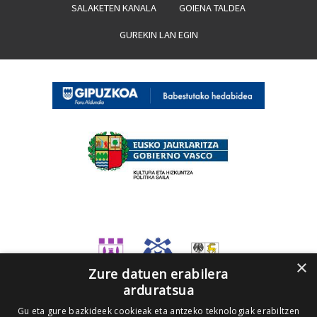
SALAKETEN KANALA
GOIENA TALDEA
GUREKIN LAN EGIN
×
Zure datuen erabilera
arduratsua
Gu eta gure bazkideek cookieak eta antzeko teknologiak erabiltzen