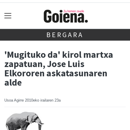
BERGARA
'Mugituko da' kirol martxa
zapatuan, Jose Luis
Elkororen askatasunaren
alde
Usoa Agirre
2010eko irailaren 23a