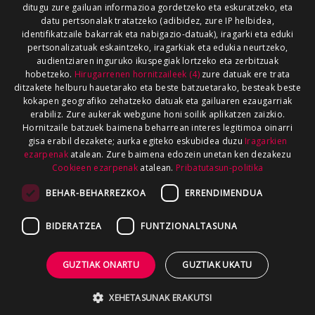
ditugu zure gailuan informazioa gordetzeko eta eskuratzeko, eta
datu pertsonalak tratatzeko (adibidez, zure IP helbidea,
identifikatzaile bakarrak eta nabigazio-datuak), iragarki eta eduki
pertsonalizatuak eskaintzeko, iragarkiak eta edukia neurtzeko,
audientziaren inguruko ikuspegiak lortzeko eta zerbitzuak
hobetzeko.
Hirugarrenen hornitzaileek (4)
zure datuak ere trata
ditzakete helburu hauetarako eta beste batzuetarako, besteak beste
kokapen geografiko zehatzeko datuak eta gailuaren ezaugarriak
erabiliz. Zure aukerak webgune honi soilik aplikatzen zaizkio.
Hornitzaile batzuek baimena beharrean interes legitimoa oinarri
gisa erabil dezakete; aurka egiteko eskubidea duzu
Iragarkien
ezarpenak
atalean. Zure baimena edozein unetan ken dezakezu
Cookieen ezarpenak
atalean.
Pribatutasun-politika
BEHAR-BEHARREZKOA
ERRENDIMENDUA
BIDERATZEA
FUNTZIONALTASUNA
GUZTIAK ONARTU
GUZTIAK UKATU
XEHETASUNAK ERAKUTSI