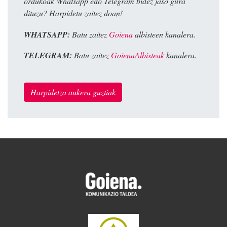
ordukoak Whatsapp edo Telegram bidez jaso gura
dituzu? Harpidetu zaitez doan!
WHATSAPP:
Batu zaitez
Goiena
albisteen kanalera.
TELEGRAM:
Batu zaitez
GoienaAlbisteak
kanalera.
Harpidetza aukera guztiak