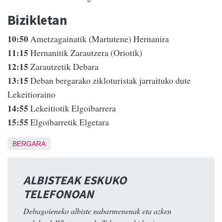
Bizikletan
10:50
Ametzagainatik (Martutene) Hernanira
11:15
Hernanitik Zarautzera (Oriotik)
12:15
Zarautzetik Debara
13:15
Deban bergarako zikloturistak jarraituko dute
Lekeitioraino
14:55
Lekeitiotik Elgoibarrera
15:55
Elgoibarretik Elgetara
BERGARA
ALBISTEAK ESKUKO
TELEFONOAN
Debagoieneko albiste nabarmenenak eta azken