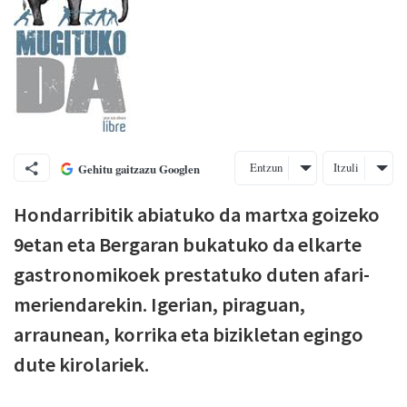
Entzun
Itzuli
Gehitu gaitzazu Googlen
Hondarribitik abiatuko da martxa goizeko
9etan eta Bergaran bukatuko da elkarte
gastronomikoek prestatuko duten afari-
meriendarekin. Igerian, piraguan,
arraunean, korrika eta bizikletan egingo
dute kirolariek.