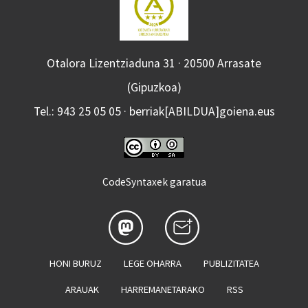
Otalora Lizentziaduna 31 · 20500 Arrasate
(Gipuzkoa)
Tel.: 943 25 05 05 · berriak[ABILDUA]goiena.eus
CodeSyntaxek garatua
HONI BURUZ
LEGE OHARRA
PUBLIZITATEA
ARAUAK
HARREMANETARAKO
RSS