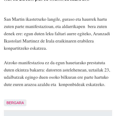
San Martin ikastetxeko langile, guraso eta haurrek hartu
zuten parte manifestazioan, eta aldarrikapen bera zuten
denek ere: egun duten leku faltari aurre egiteko, Aranzadi
Ikastolari Martinez de Irala eraikinaren erabilera
konpartitzeko eskatzea.
Atzoko manifestazioa ez da egun hauetarako prestatuta
duten ekintza bakarra: datorren astelehenean, uztailak 23,
udalbatzak egingo duen osoko bilkuran ere parte hartuko
dute euren arazoa azaldu eta konponbideak eskatzeko.
BERGARA