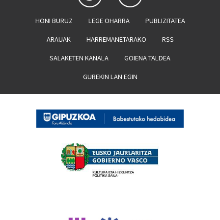
HONI BURUZ
LEGE OHARRA
PUBLIZITATEA
ARAUAK
HARREMANETARAKO
RSS
SALAKETEN KANALA
GOIENA TALDEA
GUREKIN LAN EGIN