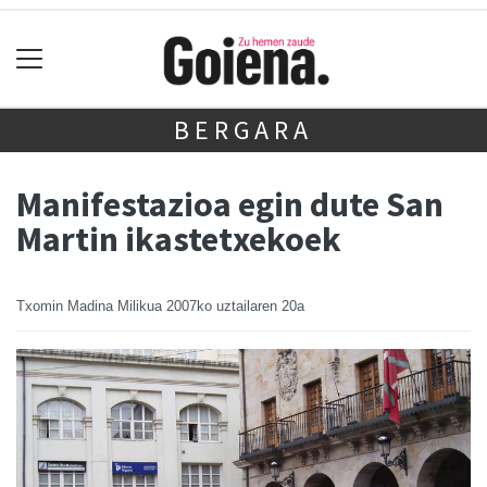
BERGARA
Manifestazioa egin dute San
Martin ikastetxekoek
Txomin Madina Milikua
2007ko uztailaren 20a