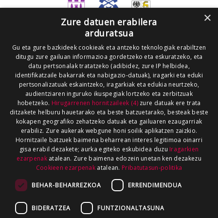
×
Zure datuen erabilera
arduratsua
Gu eta gure bazkideek cookieak eta antzeko teknologiak erabiltzen
ditugu zure gailuan informazioa gordetzeko eta eskuratzeko, eta
datu pertsonalak tratatzeko (adibidez, zure IP helbidea,
identifikatzaile bakarrak eta nabigazio-datuak), iragarki eta eduki
pertsonalizatuak eskaintzeko, iragarkiak eta edukia neurtzeko,
audientziaren inguruko ikuspegiak lortzeko eta zerbitzuak
hobetzeko.
Hirugarrenen hornitzaileek (4)
zure datuak ere trata
ditzakete helburu hauetarako eta beste batzuetarako, besteak beste
kokapen geografiko zehatzeko datuak eta gailuaren ezaugarriak
erabiliz. Zure aukerak webgune honi soilik aplikatzen zaizkio.
Hornitzaile batzuek baimena beharrean interes legitimoa oinarri
gisa erabil dezakete; aurka egiteko eskubidea duzu
Iragarkien
ezarpenak
atalean. Zure baimena edozein unetan ken dezakezu
Cookieen ezarpenak
atalean.
Pribatutasun-politika
BEHAR-BEHARREZKOA
ERRENDIMENDUA
BIDERATZEA
FUNTZIONALTASUNA