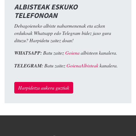
ALBISTEAK ESKUKO
TELEFONOAN
Debagoieneko albiste nabarmenenak eta azken
ordukoak Whatsapp edo Telegram bidez jaso gura
dituzu? Harpidetu zaitez doan!
WHATSAPP:
Batu zaitez
Goiena
albisteen kanalera.
TELEGRAM:
Batu zaitez
GoienaAlbisteak
kanalera.
Harpidetza aukera guztiak