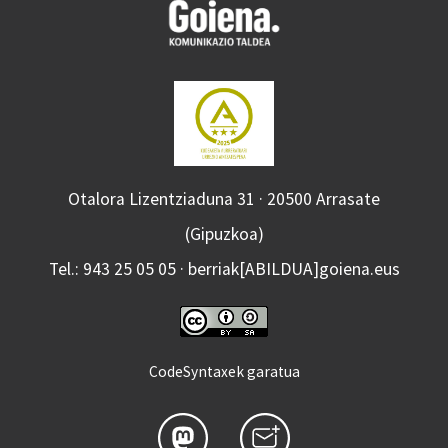
Otalora Lizentziaduna 31 · 20500 Arrasate
(Gipuzkoa)
Tel.: 943 25 05 05 · berriak[ABILDUA]goiena.eus
CodeSyntaxek garatua