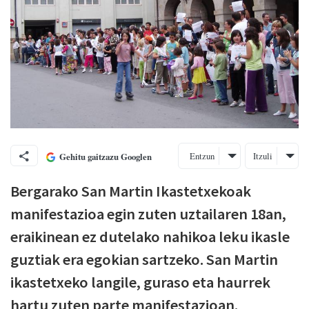
Entzun
Itzuli
Gehitu gaitzazu Googlen
Bergarako San Martin Ikastetxekoak
manifestazioa egin zuten uztailaren 18an,
eraikinean ez dutelako nahikoa leku ikasle
guztiak era egokian sartzeko. San Martin
ikastetxeko langile, guraso eta haurrek
hartu zuten parte manifestazioan.