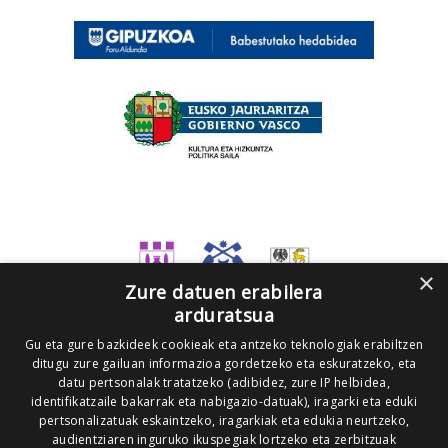
×
Zure datuen erabilera
arduratsua
Gu eta gure bazkideek cookieak eta antzeko teknologiak erabiltzen
ditugu zure gailuan informazioa gordetzeko eta eskuratzeko, eta
datu pertsonalak tratatzeko (adibidez, zure IP helbidea,
identifikatzaile bakarrak eta nabigazio-datuak), iragarki eta eduki
pertsonalizatuak eskaintzeko, iragarkiak eta edukia neurtzeko,
audientziaren inguruko ikuspegiak lortzeko eta zerbitzuak