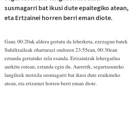
susmagarri bat ikusi dute epaitegiko atean,
eta Ertzainei horren berri eman diote.
Gaur, 00:20ak aldera gertatu da leherketa, ezezagun batek
Suhiltzaileak ohartarazi ondoren 23:55ean, 00:30ean
eztanda gertatuko zela esanda. Ertzaintzak lehergailua
aurkitu ostean, eztanda egin du. Aurretik, segurtasuneko
langileek motxila susmagarri bat ikusi dute eraikineko
atean, eta ertzainei horren berri eman diote.