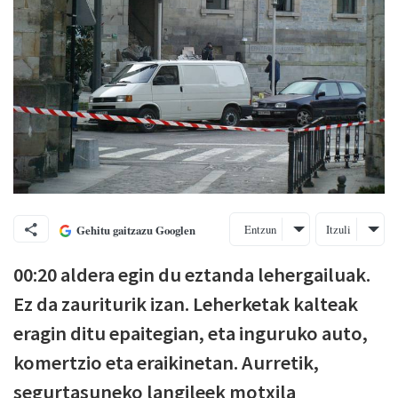
Entzun
Itzuli
Gehitu gaitzazu Googlen
00:20 aldera egin du eztanda lehergailuak.
Ez da zauriturik izan. Leherketak kalteak
eragin ditu epaitegian, eta inguruko auto,
komertzio eta eraikinetan. Aurretik,
segurtasuneko langileek motxila