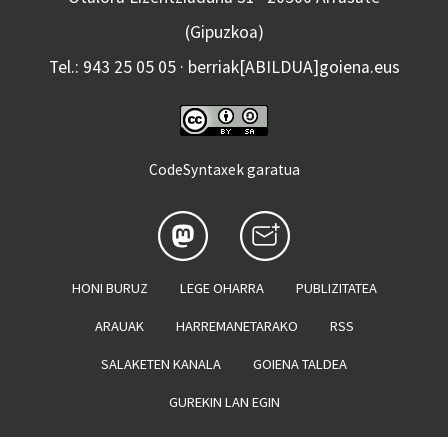
(Gipuzkoa)
Tel.: 943 25 05 05 · berriak[ABILDUA]goiena.eus
CodeSyntaxek garatua
HONI BURUZ
LEGE OHARRA
PUBLIZITATEA
ARAUAK
HARREMANETARAKO
RSS
SALAKETEN KANALA
GOIENA TALDEA
GUREKIN LAN EGIN