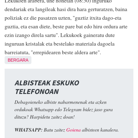
Lekukoen arabera, une honetan (08:30) inguruko
dendariak eta langileak hasi dira hara gerturatzen, baina
poliziak ez die pasatzen uzten, "guztiz itxita dago-eta
guztia, eta esan diete, beste pare bat edo hiru ordura arte
ezin izango direla sartu". Lekukoek gaineratu dute
inguruan kristalak eta bestelako materiala dagoela
barreiatuta, "errepidearen beste aldera arte".
BERGARA
ALBISTEAK ESKUKO
TELEFONOAN
Debagoieneko albiste nabarmenenak eta azken
ordukoak Whatsapp edo Telegram bidez jaso gura
dituzu? Harpidetu zaitez doan!
WHATSAPP:
Batu zaitez
Goiena
albisteen kanalera.