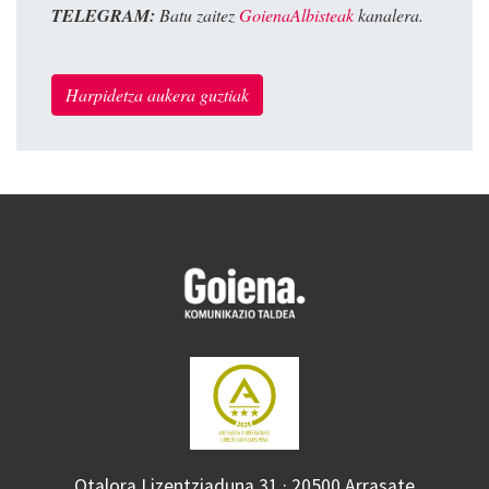
TELEGRAM:
Batu zaitez
GoienaAlbisteak
kanalera.
Harpidetza aukera guztiak
Otalora Lizentziaduna 31 · 20500 Arrasate