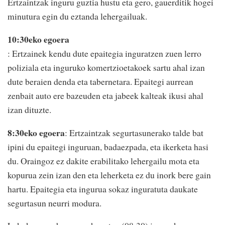
Ertzaintzak inguru guztia hustu eta gero, gauerditik hogei
minutura egin du eztanda lehergailuak.
10:30eko egoera
: Ertzainek kendu dute epaitegia inguratzen zuen lerro
poliziala eta inguruko komertzioetakoek sartu ahal izan
dute beraien denda eta tabernetara. Epaitegi aurrean
zenbait auto ere bazeuden eta jabeek kalteak ikusi ahal
izan dituzte.
8:30eko egoera
: Ertzaintzak segurtasunerako talde bat
ipini du epaitegi inguruan, badaezpada, eta ikerketa hasi
du. Oraingoz ez dakite erabilitako lehergailu mota eta
kopurua zein izan den eta leherketa ez du inork bere gain
hartu. Epaitegia eta ingurua sokaz inguratuta daukate
segurtasun neurri modura.