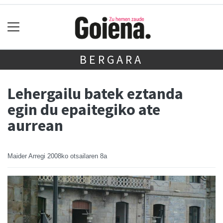
BERGARA
Lehergailu batek eztanda
egin du epaitegiko ate
aurrean
Maider Arregi
2008ko otsailaren 8a