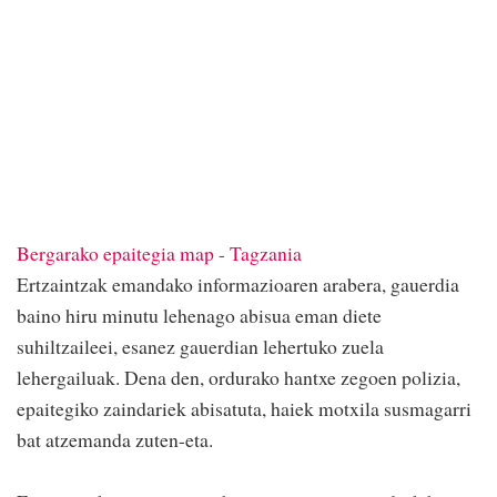
Bergarako epaitegia map - Tagzania
Ertzaintzak emandako informazioaren arabera, gauerdia
baino hiru minutu lehenago abisua eman diete
suhiltzaileei, esanez gauerdian lehertuko zuela
lehergailuak. Dena den, ordurako hantxe zegoen polizia,
epaitegiko zaindariek abisatuta, haiek motxila susmagarri
bat atzemanda zuten-eta.