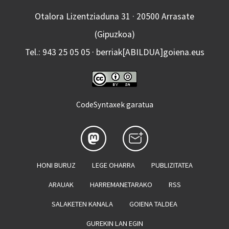
Otalora Lizentziaduna 31 · 20500 Arrasate
(Gipuzkoa)
Tel.: 943 25 05 05 · berriak[ABILDUA]goiena.eus
CodeSyntaxek garatua
HONI BURUZ
LEGE OHARRA
PUBLIZITATEA
ARAUAK
HARREMANETARAKO
RSS
SALAKETEN KANALA
GOIENA TALDEA
GUREKIN LAN EGIN