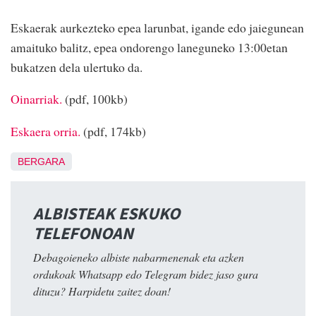
Eskaerak aurkezteko epea larunbat, igande edo jaiegunean
amaituko balitz, epea ondorengo laneguneko 13:00etan
bukatzen dela ulertuko da.
Oinarriak.
(pdf, 100kb)
Eskaera orria.
(pdf, 174kb)
BERGARA
ALBISTEAK ESKUKO
TELEFONOAN
Debagoieneko albiste nabarmenenak eta azken
ordukoak Whatsapp edo Telegram bidez jaso gura
dituzu? Harpidetu zaitez doan!