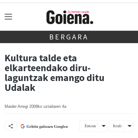
BERGARA
Kultura talde eta
elkarteendako diru-
laguntzak emango ditu
Udalak
Maider Arregi
2008ko uztailaren 4a
Entzun
Itzuli
Gehitu gaitzazu Googlen