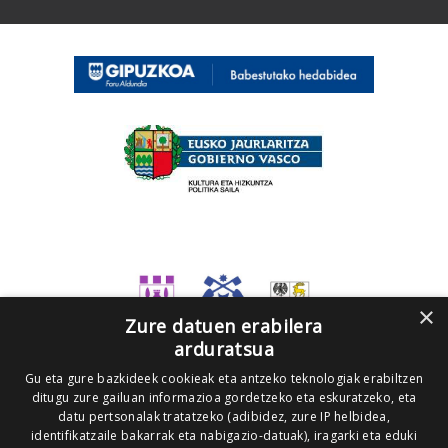
×
Zure datuen erabilera
arduratsua
Gu eta gure bazkideek cookieak eta antzeko teknologiak erabiltzen
ditugu zure gailuan informazioa gordetzeko eta eskuratzeko, eta
datu pertsonalak tratatzeko (adibidez, zure IP helbidea,
identifikatzaile bakarrak eta nabigazio-datuak), iragarki eta eduki