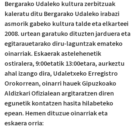
Bergarako Udaleko kultura zerbitzuak
kaleratu ditu Bergarako Udaleko irabazi
asmorik gabeko kultura talde eta elkarteei
2008. urtean garatuko dituzten jarduera eta
egitarauetarako diru-laguntzak emateko
oinarriak. Eskaerak astelehenetik
ostiralera, 9:00etatik 13:00etara, aurkeztu
ahal izango dira, Udaletxeko Erregistro
Orokorrean, oinarri hauek Gipuzkoako
Aldizkari Ofizialean argitaratzen diren
egunetik kontatzen hasita hilabeteko
epean. Hemen dituzue oinarriak eta
eskaera orria: