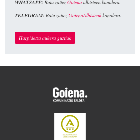
WHATSAPP:
Batu zaitez
Goiena
albisteen kanalera.
TELEGRAM:
Batu zaitez
GoienaAlbisteak
kanalera.
Harpidetza aukera guztiak