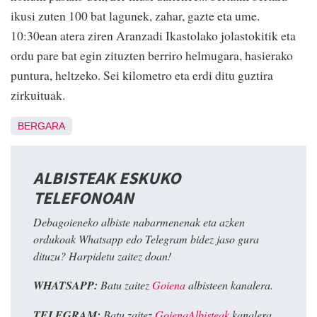
ikusi zuten 100 bat lagunek, zahar, gazte eta ume.
10:30ean atera ziren Aranzadi Ikastolako jolastokitik eta
ordu pare bat egin zituzten berriro helmugara, hasierako
puntura, heltzeko. Sei kilometro eta erdi ditu guztira
zirkuituak.
BERGARA
ALBISTEAK ESKUKO
TELEFONOAN
Debagoieneko albiste nabarmenenak eta azken
ordukoak Whatsapp edo Telegram bidez jaso gura
dituzu? Harpidetu zaitez doan!
WHATSAPP:
Batu zaitez
Goiena
albisteen kanalera.
TELEGRAM:
Batu zaitez
GoienaAlbisteak
kanalera.