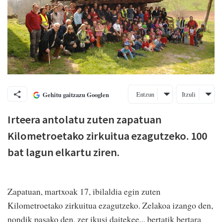
Entzun
Itzuli
Gehitu gaitzazu Googlen
Irteera antolatu zuten zapatuan
Kilometroetako zirkuitua ezagutzeko. 100
bat lagun elkartu ziren.
Zapatuan, martxoak 17, ibilaldia egin zuten
Kilometroetako zirkuitua ezagutzeko. Zelakoa izango den,
nondik pasako den, zer ikusi daitekee... bertatik bertara