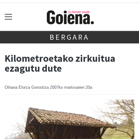
BERGARA
Kilometroetako zirkuitua
ezagutu dute
Oihana Elorza Gorostiza
2007ko martxoaren 20a