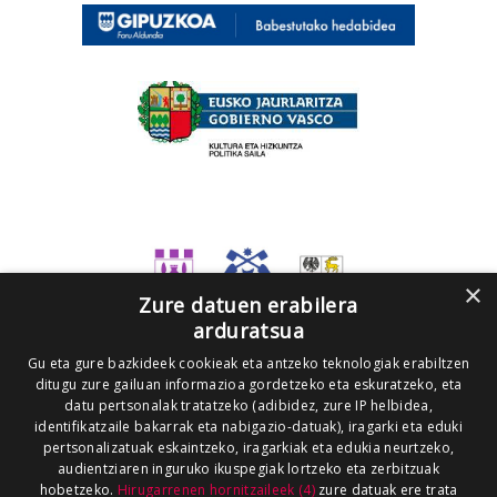
×
Zure datuen erabilera
arduratsua
Gu eta gure bazkideek cookieak eta antzeko teknologiak erabiltzen
ditugu zure gailuan informazioa gordetzeko eta eskuratzeko, eta
datu pertsonalak tratatzeko (adibidez, zure IP helbidea,
identifikatzaile bakarrak eta nabigazio-datuak), iragarki eta eduki
pertsonalizatuak eskaintzeko, iragarkiak eta edukia neurtzeko,
audientziaren inguruko ikuspegiak lortzeko eta zerbitzuak
hobetzeko.
Hirugarrenen hornitzaileek (4)
zure datuak ere trata