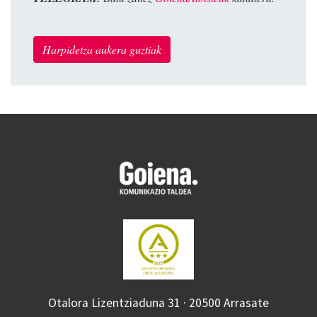
Harpidetza aukera guztiak
Otalora Lizentziaduna 31 · 20500 Arrasate