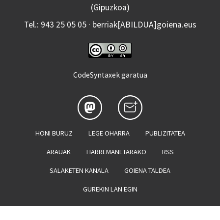
(Gipuzkoa)
Tel.: 943 25 05 05 · berriak[ABILDUA]goiena.eus
CodeSyntaxek garatua
HONI BURUZ
LEGE OHARRA
PUBLIZITATEA
ARAUAK
HARREMANETARAKO
RSS
SALAKETEN KANALA
GOIENA TALDEA
GUREKIN LAN EGIN