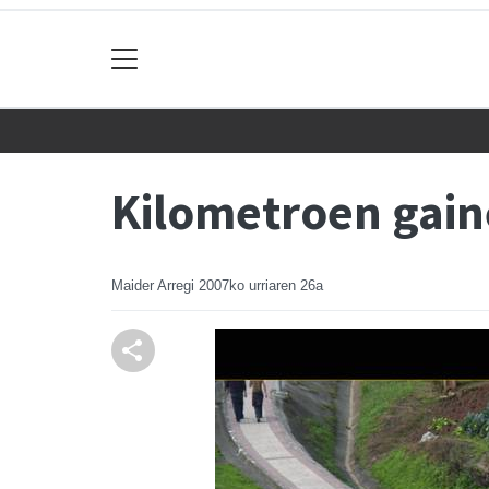
Kilometroen gain
Maider Arregi
2007ko urriaren 26a