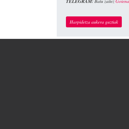
TELEGRAM:
Batu zaitez
Goiena
Harpidetza aukera guztiak