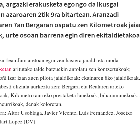
a, argazki erakusketa egongo da ikusgai
n azaroaren 2tik 9ra bitartean. Aranzadi
iaren 7an Bergaran ospatu zen Kilometroak jaia
k, urte osoan barrena egin diren ekitaldietako
en 1ean Jam aretoan egin zen hasiera jaialdi eta moda
ketan
aritutako talde batzuekin antolatu zen kontzertukoak;
i izar izan zuen pilota jaialdikoak; ekainaren 8ko jaialdikoak,
besti ofiziala aurkeztu zen; Bergara eta Realaren arteko
koak; Kilometro aurreko prestaketa lanekoak; biharamunekoak..
neurrikoak, denak koloretan.
a: Aitor Usobiaga, Javier Vicente, Luis Fernandez, Josetxo
Mari Lopez (DV).