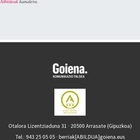
Albisteak
kanalera.
Otalora Lizentziaduna 31 · 20500 Arrasate (Gipuzkoa)
Tel.: 943 25 05 05 · berriak[ABILDUA]goiena.eus