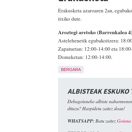
Erakusketa azaroaren 2an, egubakoi
itxiko dute.
Aroztegi aretoko (Barrenkalea 4
Astelehenetik egubakoitzera: 18:0
Zapatuetan: 12:00-14:00 eta 18:00
Domeketan: 12:00-14:00.
BERGARA
ALBISTEAK ESKUKO
Debagoieneko albiste nabarmenen
dituzu? Harpidetu zaitez doan!
WHATSAPP:
Batu zaitez
Goiena