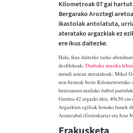
Kilometroak 07 gai hartut
Bergarako Aroztegi aretoa
ikastolak antolatuta, urr
ateratako argazkiak ez ezi
ere ikus daitezke.
Hala, ikus daitezke iazko abenduar
desfilekoak;
Danbaka musika lehia
mendi astean ateratakoak; Mikel Goñ
non besteak beste Kilometroetako a
beteranoen mailako futbol partidu
Guztira 42 argazki dira, 40x50 cm 
Argazkien egileak honako hauek dir
Arantzabal (Goienkaria) eta Jose 
Erakusketa