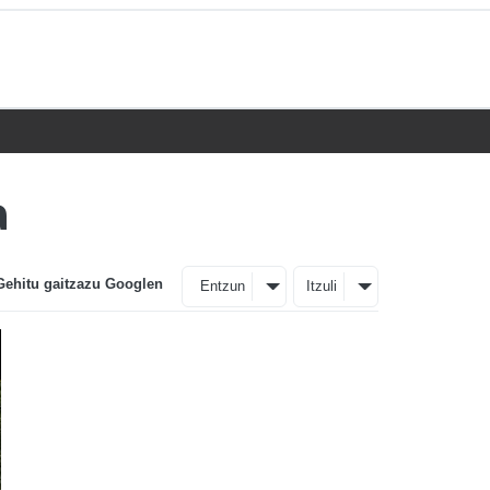
a
Gehitu gaitzazu Googlen
Entzun
Itzuli