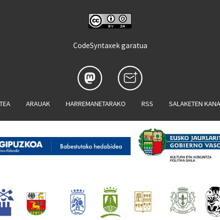
CodeSyntaxek garatua
ATEA
ARAUAK
HARREMANETARAKO
RSS
SALAKETEN KAN