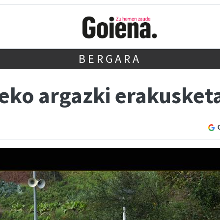
BERGARA
eko argazki erakusket