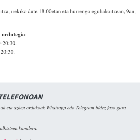
tza, irekiko dute 18:00etan eta hurrengo egubakoitzean, 9an,
) ordutegia
:
0-20:30.
-20:30.
 TELEFONOAN
ak eta azken ordukoak Whatsapp edo Telegram bidez jaso gura
albisteen kanalera.