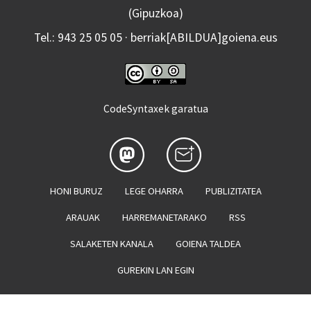
(Gipuzkoa)
Tel.: 943 25 05 05 · berriak[ABILDUA]goiena.eus
CodeSyntaxek garatua
HONI BURUZ
LEGE OHARRA
PUBLIZITATEA
ARAUAK
HARREMANETARAKO
RSS
SALAKETEN KANALA
GOIENA TALDEA
GUREKIN LAN EGIN