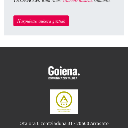
TELEGRAM:
Batu zaitez
GoienaAlbisteak
kanalera.
Harpidetza aukera guztiak
Otalora Lizentziaduna 31 · 20500 Arrasate