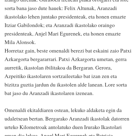
sorta bana jaso dute hauek: Felix Altunak, Aranzadi
ikastolako lehen juntako presidenteak, eta honen emazte
Itziar Gabilondok; eta Aranzadi ikastolako oraingo
presidenteak, Anjel Mari Egurenek, eta honen emazte
Mila Alonsok.
Horretaz gain, beste omenaldi berezi bat eskaini zaio Patxi
Azkargorta bergararrari. Patxi Azkargorta umetan, gerra
aurretik, ikastolan ibilitakoa da Bergaran. Gerora,
Azpeitiko ikastolaren sortzaileetako bat izan zen eta
bizitza guztia jardun du ikastolen alde lanean. Lore sorta
bat jaso du Aranzadi ikastolaren izenean.
Omenaldi ekitaldiaren ostean, lekuko aldaketa egin da
udaletxean bertan. Bergarako Aranzadi ikastolak datorren
urteko Kilometroak antolatuko duen Irurako Ikastolari
eman dio lekua. Angel Mari Egurenek eta Patricia