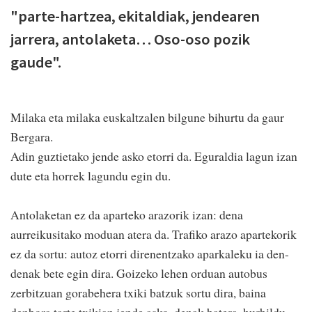
"parte-hartzea, ekitaldiak, jendearen
jarrera, antolaketa… Oso-oso pozik
gaude".
Milaka eta milaka euskaltzalen bilgune bihurtu da gaur
Bergara.
Adin guztietako jende asko etorri da. Eguraldia lagun izan
dute eta horrek lagundu egin du.
Antolaketan ez da aparteko arazorik izan: dena
aurreikusitako moduan atera da. Trafiko arazo apartekorik
ez da sortu: autoz etorri direnentzako aparkaleku ia den-
denak bete egin dira. Goizeko lehen orduan autobus
zerbitzuan gorabehera txiki batzuk sortu dira, baina