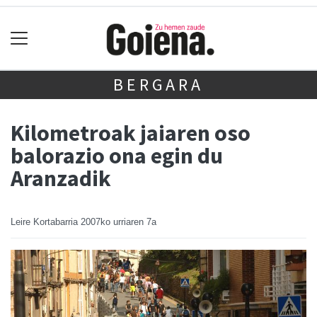
BERGARA
Kilometroak jaiaren oso
balorazio ona egin du
Aranzadik
Leire Kortabarria
2007ko urriaren 7a