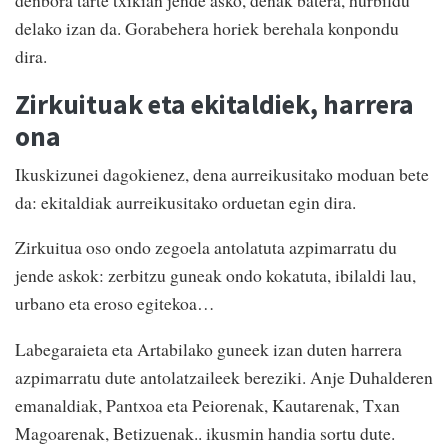
denbora tarte txikian jende asko, denak batera, hurbildu
delako izan da. Gorabehera horiek berehala konpondu
dira.
Zirkuituak eta ekitaldiek, harrera
ona
Ikuskizunei dagokienez, dena aurreikusitako moduan bete
da: ekitaldiak aurreikusitako orduetan egin dira.
Zirkuitua oso ondo zegoela antolatuta azpimarratu du
jende askok: zerbitzu guneak ondo kokatuta, ibilaldi lau,
urbano eta eroso egitekoa…
Labegaraieta eta Artabilako guneek izan duten harrera
azpimarratu dute antolatzaileek bereziki. Anje Duhalderen
emanaldiak, Pantxoa eta Peiorenak, Kautarenak, Txan
Magoarenak, Betizuenak.. ikusmin handia sortu dute.