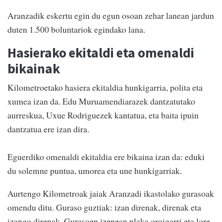
Aranzadik eskertu egin du egun osoan zehar lanean jardun
duten 1.500 boluntariok egindako lana.
Hasierako ekitaldi eta omenaldi
bikainak
Kilometroetako hasiera ekitaldia hunkigarria, polita eta
xumea izan da. Edu Muruamendiarazek dantzatutako
aurreskua, Uxue Rodriguezek kantatua, eta baita ipuin
dantzatua ere izan dira.
Eguerdiko omenaldi ekitaldia ere bikaina izan da: eduki
du solemne puntua, umorea eta une hunkigarriak.
Aurtengo Kilometroak jaiak Aranzadi ikastolako gurasoak
omendu ditu. Guraso guztiak: izan direnak, direnak eta
izango direnak. Gurasoen izenean plaka oroigarri eta lore