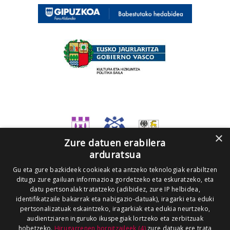
×
Zure datuen erabilera
arduratsua
Gu eta gure bazkideek cookieak eta antzeko teknologiak erabiltzen
ditugu zure gailuan informazioa gordetzeko eta eskuratzeko, eta
datu pertsonalak tratatzeko (adibidez, zure IP helbidea,
identifikatzaile bakarrak eta nabigazio-datuak), iragarki eta eduki
pertsonalizatuak eskaintzeko, iragarkiak eta edukia neurtzeko,
audientziaren inguruko ikuspegiak lortzeko eta zerbitzuak
hobetzeko.
Hirugarrenen hornitzaileek (4)
zure datuak ere trata