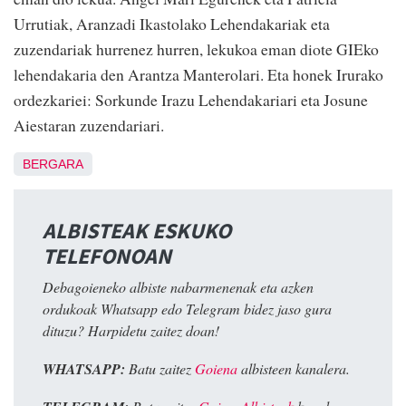
Urrutiak, Aranzadi Ikastolako Lehendakariak eta
zuzendariak hurrenez hurren, lekukoa eman diote GIEko
lehendakaria den Arantza Manterolari. Eta honek Irurako
ordezkariei: Sorkunde Irazu Lehendakariari eta Josune
Aiestaran zuzendariari.
BERGARA
ALBISTEAK ESKUKO
TELEFONOAN
Debagoieneko albiste nabarmenenak eta azken
ordukoak Whatsapp edo Telegram bidez jaso gura
dituzu? Harpidetu zaitez doan!
WHATSAPP:
Batu zaitez
Goiena
albisteen kanalera.