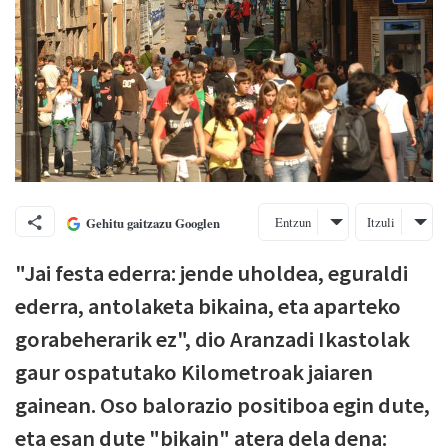
Entzun
Itzuli
Gehitu gaitzazu Googlen
"Jai festa ederra: jende uholdea, eguraldi
ederra, antolaketa bikaina, eta aparteko
gorabeherarik ez", dio Aranzadi Ikastolak
gaur ospatutako Kilometroak jaiaren
gainean. Oso balorazio positiboa egin dute,
eta esan dute "bikain" atera dela dena: