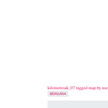
kilometroak_07 tagged map by use
BERGARA