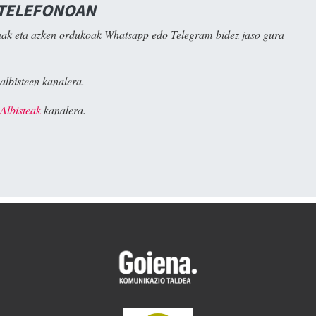
 TELEFONOAN
ak eta azken ordukoak Whatsapp edo Telegram bidez jaso gura
albisteen kanalera.
Albisteak
kanalera.