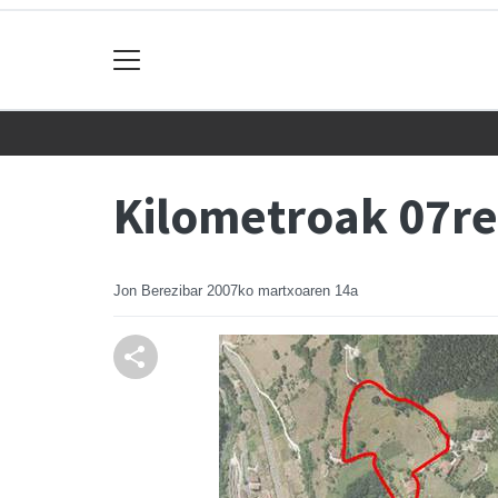
Kilometroak 07re
Jon Berezibar
2007ko martxoaren 14a