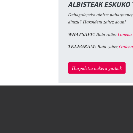
ALBISTEAK ESKUKO
Debagoieneko albiste nabarmenen
dituzu? Harpidetu zaitez doan!
WHATSAPP:
Batu zaitez
Goiena
TELEGRAM:
Batu zaitez
Goiena
Harpidetza aukera guztiak