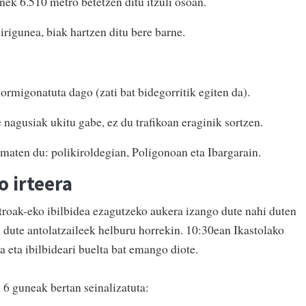
nek 6.510 metro betetzen ditu itzuli osoan.
irigunea, biak hartzen ditu bere barne.
hormigonatuta dago (zati bat bidegorritik egiten da).
 nagusiak ukitu gabe, ez du trafikoan eraginik sortzen.
ematen du: polikiroldegian, Poligonoan eta Ibargarain.
o irteera
roak-eko ibilbidea ezagutzeko aukera izango dute nahi duten
tu dute antolatzaileek helburu horrekin. 10:30ean Ikastolako
a eta ibilbideari buelta bat emango diote.
6 guneak bertan seinalizatuta: