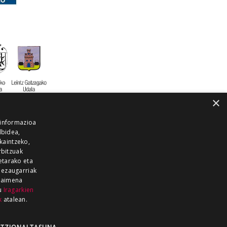
×
 informazioa
lbidea,
skaintzeko,
rbitzuak
etarako eta
 ezaugarriak
 baimena
zu
Iragarkien
k
atalean.
EITIA GUKA
AZKOITIA GUKA
BARRENA
GUKA
GUKA TELEBISTA
HIRUKA