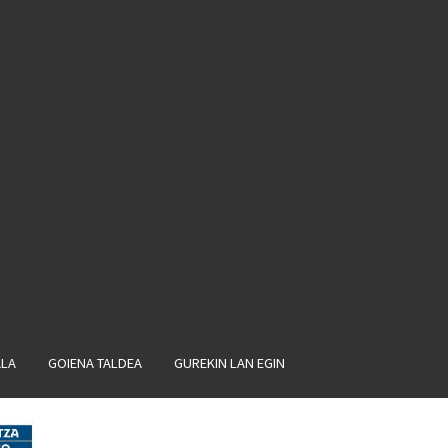
ALA
GOIENA TALDEA
GUREKIN LAN EGIN