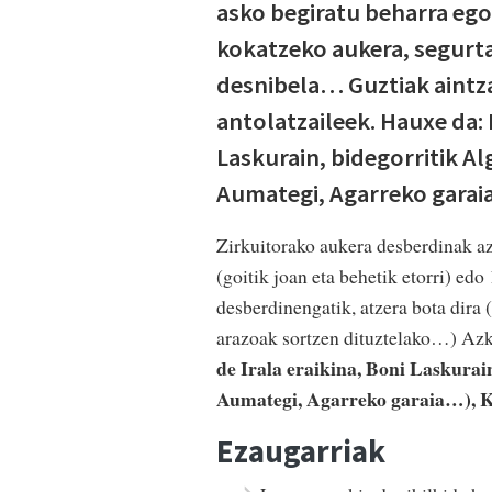
asko begiratu beharra ego
kokatzeko aukera, segurta
desnibela… Guztiak aintza
antolatzaileek. Hauxe da: 
Laskurain, bidegorritik Al
Aumategi, Agarreko garaia
Zirkuitorako aukera desberdinak az
(goitik joan eta behetik etorri) e
desberdinengatik, atzera bota dira 
arazoak sortzen dituztelako…) Azke
de Irala eraikina, Boni Laskurai
Aumategi, Agarreko garaia…), Ki
Ezaugarriak