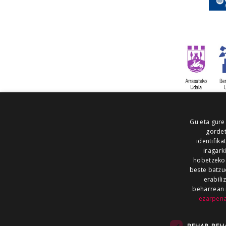
Gu eta gure
gordet
identifika
iragark
hobetzeko
beste batzu
erabili
beharrean 
ezarpen
AIARALDEA
AIKOR
AIURRI
ALEA
BEGITU
ERRAN
EUSKALERRIA IRRA