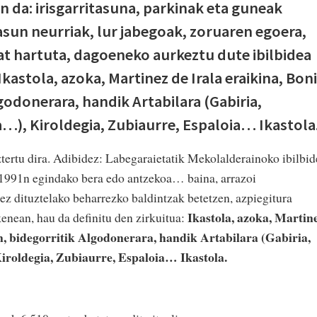
n da: irisgarritasuna, parkinak eta guneak
sun neurriak, lur jabegoak, zoruaren egoera,
t hartuta, dagoeneko aurkeztu dute ibilbidea
Ikastola, azoka, Martinez de Irala eraikina, Boni
godonerara, handik Artabilara (Gabiria,
…), Kiroldegia, Zubiaurre, Espaloia… Ikastola
tertu dira. Adibidez: Labegaraietatik Mekolalderainoko ibilbid
do 1991n egindako bera edo antzekoa… baina, arrazoi
(ez dituztelako beharrezko baldintzak betetzen, azpiegitura
Ikastola, azoka, Martin
nean, hau da definitu den zirkuitua:
n, bidegorritik Algodonerara, handik Artabilara (Gabiria,
roldegia, Zubiaurre, Espaloia… Ikastola.