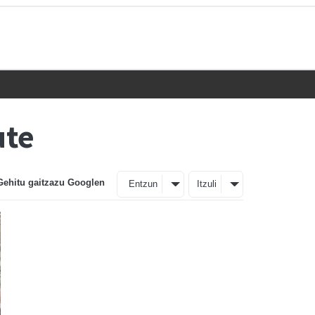
ute
Gehitu gaitzazu Googlen
Entzun
Itzuli