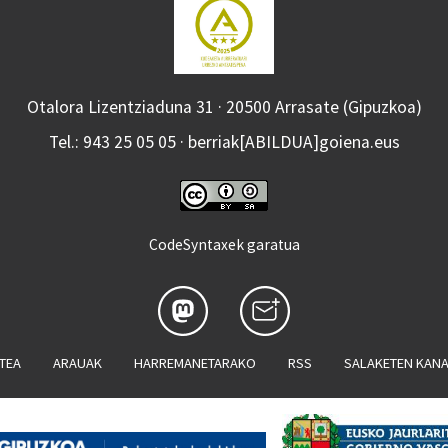
Otalora Lizentziaduna 31 · 20500 Arrasate (Gipuzkoa)
Tel.: 943 25 05 05 · berriak[ABILDUA]goiena.eus
CodeSyntaxek garatua
ATEA
ARAUAK
HARREMANETARAKO
RSS
SALAKETEN KAN