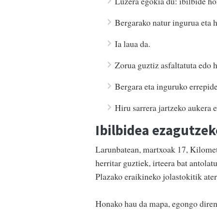
Luzera egokia du: ibilbide ho
Bergarako natur ingurua eta h
Ia laua da.
Zorua guztiz asfaltatuta edo 
Bergara eta inguruko errepide
Hiru sarrera jartzeko aukera 
Ibilbidea ezagutzek
Larunbatean, martxoak 17, Kilomet
herritar guztiek, irteera bat antola
Plazako eraikineko jolastokitik ater
Honako hau da mapa, egongo diren 