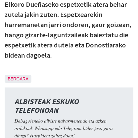
Elkoro Dueñaseko espetxetik atera behar
zutela jakin zuten. Espetxearekin
harremanetan jarri ondoren, gaur goizean,
hango gizarte-laguntzaileak baieztatu die
espetxetik atera dutela eta Donostiarako
bidean dagoela.
BERGARA
ALBISTEAK ESKUKO
TELEFONOAN
Debagoieneko albiste nabarmenenak eta azken
ordukoak Whatsapp edo Telegram bidez jaso gura
dituzu? Harpidetu zaitez doan!