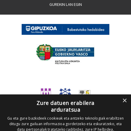
GUREKIN LAN EGIN
×
Zure datuen erabilera
arduratsua
Gu eta gure bazkideek cookieak eta antzeko teknologiak erabiltzen
ditugu zure gailuan informazioa gordetzeko eta eskuratzeko, eta
datu pertsonalak tratatzeko (adibidez, zure IP helbidea,