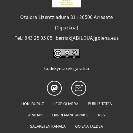
Otalora Lizentziaduna 31 · 20500 Arrasate
(Gipuzkoa)
Tel.: 943 25 05 05 · berriak[ABILDUA]goiena.eus
CodeSyntaxek garatua
HONI BURUZ
LEGE OHARRA
PUBLIZITATEA
ARAUAK
HARREMANETARAKO
RSS
SALAKETEN KANALA
GOIENA TALDEA