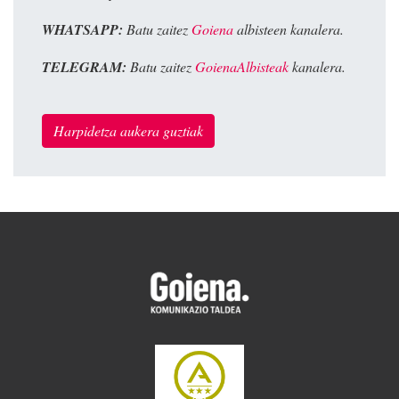
WHATSAPP:
Batu zaitez
Goiena
albisteen kanalera.
TELEGRAM:
Batu zaitez
GoienaAlbisteak
kanalera.
Harpidetza aukera guztiak