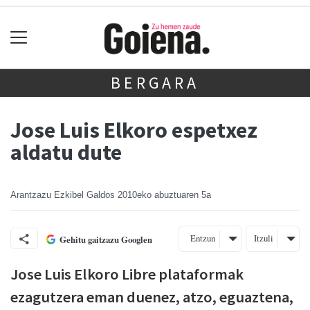
BERGARA
Jose Luis Elkoro espetxez
aldatu dute
Arantzazu Ezkibel Galdos
2010eko abuztuaren 5a
Entzun
Itzuli
Gehitu gaitzazu Googlen
Jose Luis Elkoro Libre plataformak
ezagutzera eman duenez, atzo, eguaztena,