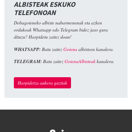
ALBISTEAK ESKUKO
TELEFONOAN
Debagoieneko albiste nabarmenenak eta azken
ordukoak Whatsapp edo Telegram bidez jaso gura
dituzu? Harpidetu zaitez doan!
WHATSAPP:
Batu zaitez
Goiena
albisteen kanalera.
TELEGRAM:
Batu zaitez
GoienaAlbisteak
kanalera.
Harpidetza aukera guztiak