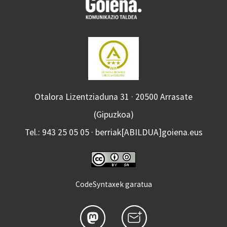
Otalora Lizentziaduna 31 · 20500 Arrasate
(Gipuzkoa)
Tel.: 943 25 05 05 · berriak[ABILDUA]goiena.eus
CodeSyntaxek garatua