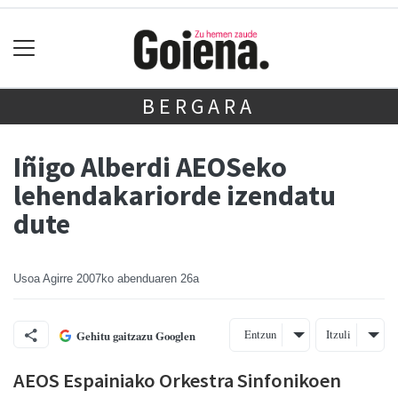
BERGARA
Iñigo Alberdi AEOSeko
lehendakariorde izendatu
dute
Usoa Agirre
2007ko abenduaren 26a
Entzun
Itzuli
Gehitu gaitzazu Googlen
AEOS Espainiako Orkestra Sinfonikoen