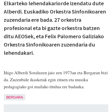
Elkarteko lehendakariorde izendatu dute
Alberdi. Euskadiko Orkestra Sinfonikoaren
zuzendaria ere bada. 27 orkestra
profesional eta bi gazte orkestra batzen
ditu AEOSek, eta Felix Palomero Galiziako
Orkestra Sinfonikoaren zuzendaria du
lehendakari.
Iñigo Alberdi Soraluzen jaio zen 1973an eta Bergaran bizi
da. Zuzenbide ikasketak egin zituen eta musika
pedagogiako goi mailako titulua ere badauka.
BERGARA