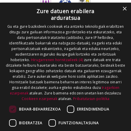
×
Zure datuen erabilera
arduratsua
Gu eta gure bazkideek cookieak eta antzeko teknologiak erabiltzen
ditugu zure gailuan informazioa gordetzeko eta eskuratzeko, eta
datu pertsonalak tratatzeko (adibidez, zure IP helbidea,
identifikatzaile bakarrak eta nabigazio-datuak), iragarki eta eduki
pertsonalizatuak eskaintzeko, iragarkiak eta edukia neurtzeko,
audientziaren inguruko ikuspegiak lortzeko eta zerbitzuak
hobetzeko.
Hirugarrenen hornitzaileek (4)
zure datuak ere trata
ditzakete helburu hauetarako eta beste batzuetarako, besteak beste
kokapen geografiko zehatzeko datuak eta gailuaren ezaugarriak
erabiliz. Zure aukerak webgune honi soilik aplikatzen zaizkio.
Hornitzaile batzuek baimena beharrean interes legitimoa oinarri
gisa erabil dezakete; aurka egiteko eskubidea duzu
Iragarkien
ezarpenak
atalean. Zure baimena edozein unetan ken dezakezu
Cookieen ezarpenak
atalean.
Pribatutasun-politika
BEHAR-BEHARREZKOA
ERRENDIMENDUA
BIDERATZEA
FUNTZIONALTASUNA