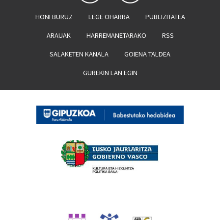
HONI BURUZ
LEGE OHARRA
PUBLIZITATEA
ARAUAK
HARREMANETARAKO
RSS
SALAKETEN KANALA
GOIENA TALDEA
GUREKIN LAN EGIN