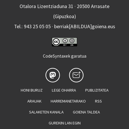
Otalora Lizentziaduna 31 · 20500 Arrasate
(Gipuzkoa)
Tel.: 943 25 05 05 · berriak[ABILDUA]goiena.eus
CodeSyntaxek garatua
HONI BURUZ
LEGE OHARRA
PUBLIZITATEA
ARAUAK
HARREMANETARAKO
RSS
SALAKETEN KANALA
GOIENA TALDEA
GUREKIN LAN EGIN