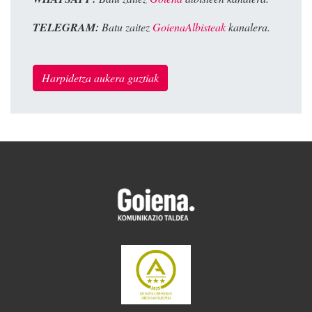
TELEGRAM:
Batu zaitez
GoienaAlbisteak
kanalera.
Harpidetza aukera guztiak