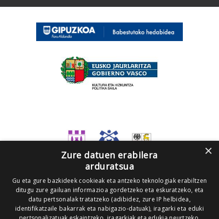
×
Zure datuen erabilera
arduratsua
Gu eta gure bazkideek cookieak eta antzeko teknologiak erabiltzen
ditugu zure gailuan informazioa gordetzeko eta eskuratzeko, eta
datu pertsonalak tratatzeko (adibidez, zure IP helbidea,
identifikatzaile bakarrak eta nabigazio-datuak), iragarki eta eduki
pertsonalizatuak eskaintzeko, iragarkiak eta edukia neurtzeko,