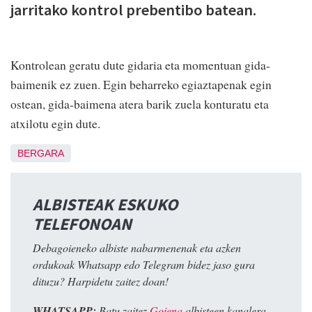
jarritako kontrol prebentibo batean.
Kontrolean geratu dute gidaria eta momentuan gida-
baimenik ez zuen. Egin beharreko egiaztapenak egin
ostean, gida-baimena atera barik zuela konturatu eta
atxilotu egin dute.
BERGARA
ALBISTEAK ESKUKO
TELEFONOAN
Debagoieneko albiste nabarmenenak eta azken
ordukoak Whatsapp edo Telegram bidez jaso gura
dituzu? Harpidetu zaitez doan!
WHATSAPP:
Batu zaitez
Goiena
albisteen kanalera.