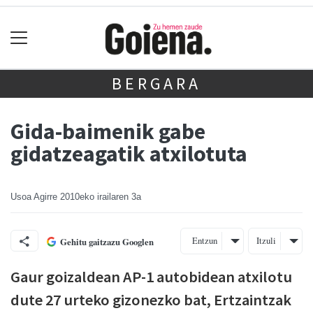
BERGARA
Gida-baimenik gabe
gidatzeagatik atxilotuta
Usoa Agirre
2010eko irailaren 3a
Entzun
Itzuli
Gehitu gaitzazu Googlen
Gaur goizaldean AP-1 autobidean atxilotu
dute 27 urteko gizonezko bat, Ertzaintzak