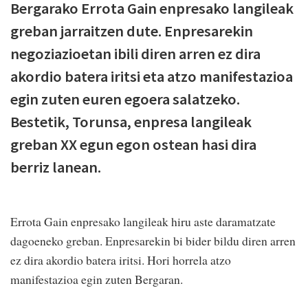
Bergarako Errota Gain enpresako langileak
greban jarraitzen dute. Enpresarekin
negoziazioetan ibili diren arren ez dira
akordio batera iritsi eta atzo manifestazioa
egin zuten euren egoera salatzeko.
Bestetik, Torunsa, enpresa langileak
greban XX egun egon ostean hasi dira
berriz lanean.
Errota Gain enpresako langileak hiru aste daramatzate
dagoeneko greban. Enpresarekin bi bider bildu diren arren
ez dira akordio batera iritsi. Hori horrela atzo
manifestazioa egin zuten Bergaran.