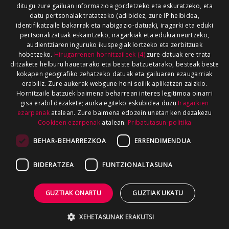
ditugu zure gailuan informazioa gordetzeko eta eskuratzeko, eta
datu pertsonalak tratatzeko (adibidez, zure IP helbidea,
identifikatzaile bakarrak eta nabigazio-datuak), iragarki eta eduki
pertsonalizatuak eskaintzeko, iragarkiak eta edukia neurtzeko,
audientziaren inguruko ikuspegiak lortzeko eta zerbitzuak
hobetzeko.
Hirugarrenen hornitzaileek (4)
zure datuak ere trata
ditzakete helburu hauetarako eta beste batzuetarako, besteak beste
kokapen geografiko zehatzeko datuak eta gailuaren ezaugarriak
erabiliz. Zure aukerak webgune honi soilik aplikatzen zaizkio.
Hornitzaile batzuek baimena beharrean interes legitimoa oinarri
gisa erabil dezakete; aurka egiteko eskubidea duzu
Iragarkien
ezarpenak
atalean. Zure baimena edozein unetan ken dezakezu
Cookieen ezarpenak
atalean.
Pribatutasun-politika
BEHAR-BEHARREZKOA
ERRENDIMENDUA
BIDERATZEA
FUNTZIONALTASUNA
GUZTIAK ONARTU
GUZTIAK UKATU
XEHETASUNAK ERAKUTSI