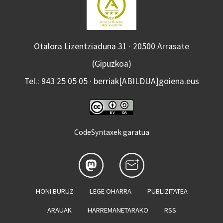
Otalora Lizentziaduna 31 · 20500 Arrasate
(Gipuzkoa)
Tel.: 943 25 05 05 · berriak[ABILDUA]goiena.eus
CodeSyntaxek garatua
HONI BURUZ
LEGE OHARRA
PUBLIZITATEA
ARAUAK
HARREMANETARAKO
RSS