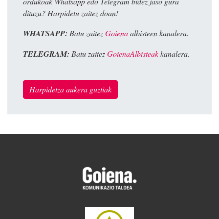
ordukoak Whatsapp edo Telegram bidez jaso gura
dituzu? Harpidetu zaitez doan!
WHATSAPP:
Batu zaitez
Goiena
albisteen kanalera.
TELEGRAM:
Batu zaitez
GoienaAlbisteak
kanalera.
Harpidetza aukera guztiak