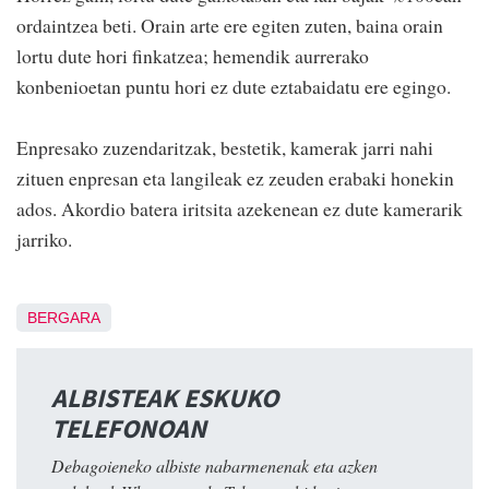
ordaintzea beti. Orain arte ere egiten zuten, baina orain
lortu dute hori finkatzea; hemendik aurrerako
konbenioetan puntu hori ez dute eztabaidatu ere egingo.
Enpresako zuzendaritzak, bestetik, kamerak jarri nahi
zituen enpresan eta langileak ez zeuden erabaki honekin
ados. Akordio batera iritsita azekenean ez dute kamerarik
jarriko.
BERGARA
ALBISTEAK ESKUKO
TELEFONOAN
Debagoieneko albiste nabarmenenak eta azken