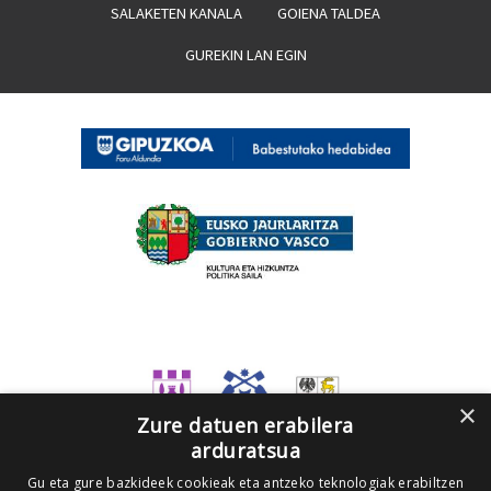
SALAKETEN KANALA
GOIENA TALDEA
GUREKIN LAN EGIN
×
Zure datuen erabilera
arduratsua
Gu eta gure bazkideek cookieak eta antzeko teknologiak erabiltzen