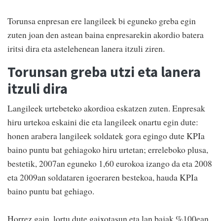
Torunsa enpresan ere langileek bi eguneko greba egin
zuten joan den astean baina enpresarekin akordio batera
iritsi dira eta astelehenean lanera itzuli ziren.
Torunsan greba utzi eta lanera
itzuli dira
Langileek urtebeteko akordioa eskatzen zuten. Enpresak
hiru urtekoa eskaini die eta langileek onartu egin dute:
honen arabera langileek soldatek gora egingo dute KPIa
baino puntu bat gehiagoko hiru urtetan; erreleboko plusa,
bestetik, 2007an eguneko 1,60 eurokoa izango da eta 2008
eta 2009an soldataren igoeraren bestekoa, hauda KPIa
baino puntu bat gehiago.
Horrez gain, lortu dute gaixotasun eta lan bajak %100ean