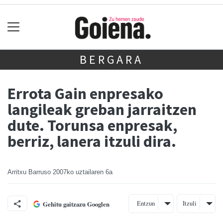
BERGARA
Errota Gain enpresako
langileak greban jarraitzen
dute. Torunsa enpresak,
berriz, lanera itzuli dira.
Arritxu Barruso
2007ko uztailaren 6a
Entzun
Itzuli
Gehitu gaitzazu Googlen