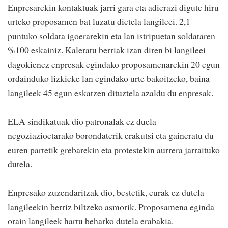
Enpresarekin kontaktuak jarri gara eta adierazi digute hiru
urteko proposamen bat luzatu dietela langileei. 2,1
puntuko soldata igoerarekin eta lan istripuetan soldataren
%100 eskainiz. Kaleratu berriak izan diren bi langileei
dagokienez enpresak egindako proposamenarekin 20 egun
ordainduko lizkieke lan egindako urte bakoitzeko, baina
langileek 45 egun eskatzen dituztela azaldu du enpresak.
ELA sindikatuak dio patronalak ez duela
negoziazioetarako borondaterik erakutsi eta gaineratu du
euren partetik grebarekin eta protestekin aurrera jarraituko
dutela.
Enpresako zuzendaritzak dio, bestetik, eurak ez dutela
langileekin berriz biltzeko asmorik. Proposamena eginda
orain langileek hartu beharko dutela erabakia.