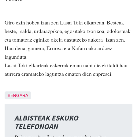
Giro ezin hobea izan zen Lasai Toki elkartean. Besteak
beste, salda, urdaiazpikoa, egositako txorixoa, odolosteak
eta tomateaz eginiko okela dastatzeko aukera izan zen.
Hau dena, gainera, Errioxa eta Nafarroako ardoez
lagunduta.
Lasai Toki elkarteak eskerrak eman nahi die ekitaldi hau
aurrera eramateko laguntza ematen dien enpresei.
BERGARA
ALBISTEAK ESKUKO
TELEFONOAN
Debagoieneko albiste nabarmenenak eta azken