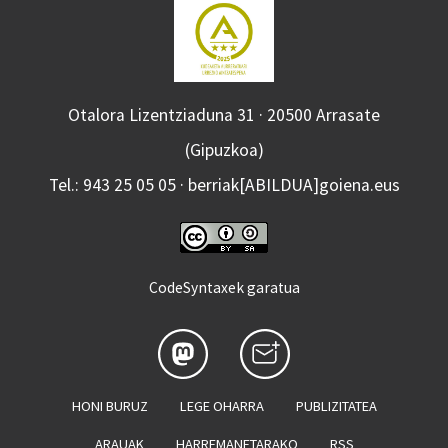
Otalora Lizentziaduna 31 · 20500 Arrasate
(Gipuzkoa)
Tel.: 943 25 05 05 · berriak[ABILDUA]goiena.eus
CodeSyntaxek garatua
HONI BURUZ
LEGE OHARRA
PUBLIZITATEA
ARAUAK
HARREMANETARAKO
RSS