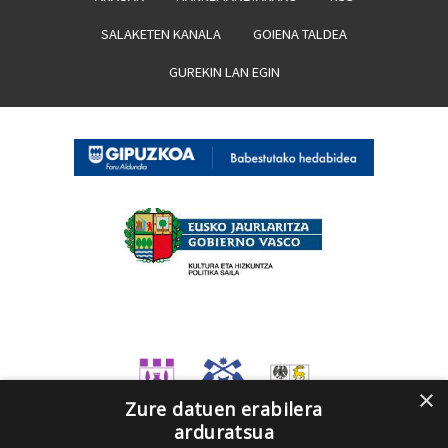
SALAKETEN KANALA
GOIENA TALDEA
GUREKIN LAN EGIN
×
Zure datuen erabilera
arduratsua