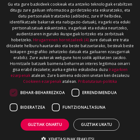
Gu eta gure bazkideek cookieak eta antzeko teknologiak erabiltzen
ditugu zure gailuan informazioa gordetzeko eta eskuratzeko, eta
datu pertsonalak tratatzeko (adibidez, zure IP helbidea,
identifikatzaile bakarrak eta nabigazio-datuak), iragarki eta eduki
pertsonalizatuak eskaintzeko, iragarkiak eta edukia neurtzeko,
audientziaren inguruko ikuspegiak lortzeko eta zerbitzuak
hobetzeko.
Hirugarrenen hornitzaileek (4)
zure datuak ere trata
ditzakete helburu hauetarako eta beste batzuetarako, besteak beste
kokapen geografiko zehatzeko datuak eta gailuaren ezaugarriak
erabiliz. Zure aukerak webgune honi soilik aplikatzen zaizkio.
Hornitzaile batzuek baimena beharrean interes legitimoa oinarri
gisa erabil dezakete; aurka egiteko eskubidea duzu
Iragarkien
ezarpenak
atalean. Zure baimena edozein unetan ken dezakezu
Cookieen ezarpenak
atalean.
Pribatutasun-politika
BEHAR-BEHARREZKOA
ERRENDIMENDUA
BIDERATZEA
FUNTZIONALTASUNA
GUZTIAK ONARTU
GUZTIAK UKATU
XEHETASUNAK ERAKUTSI