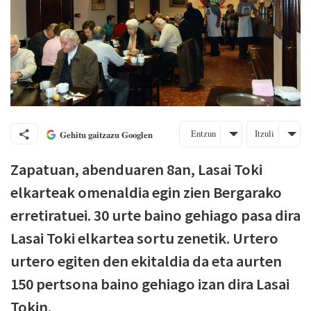
Entzun
Itzuli
Gehitu gaitzazu Googlen
Zapatuan, abenduaren 8an, Lasai Toki
elkarteak omenaldia egin zien Bergarako
erretiratuei. 30 urte baino gehiago pasa dira
Lasai Toki elkartea sortu zenetik. Urtero
urtero egiten den ekitaldia da eta aurten
150 pertsona baino gehiago izan dira Lasai
Tokin.