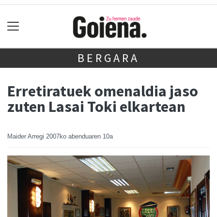
BERGARA
Erretiratuek omenaldia jaso
zuten Lasai Toki elkartean
Maider Arregi
2007ko abenduaren 10a