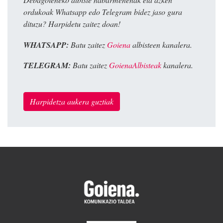
ordukoak Whatsapp edo Telegram bidez jaso gura
dituzu? Harpidetu zaitez doan!
WHATSAPP:
Batu zaitez
Goiena
albisteen kanalera.
TELEGRAM:
Batu zaitez
GoienaAlbisteak
kanalera.
Harpidetza aukera guztiak