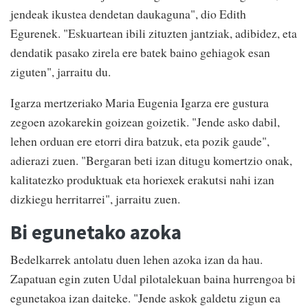
jendeak ikustea dendetan daukaguna", dio Edith
Egurenek. "Eskuartean ibili zituzten jantziak, adibidez, eta
dendatik pasako zirela ere batek baino gehiagok esan
ziguten", jarraitu du.
Igarza mertzeriako Maria Eugenia Igarza ere gustura
zegoen azokarekin goizean goizetik. "Jende asko dabil,
lehen orduan ere etorri dira batzuk, eta pozik gaude",
adierazi zuen. "Bergaran beti izan ditugu komertzio onak,
kalitatezko produktuak eta horiexek erakutsi nahi izan
dizkiegu herritarrei", jarraitu zuen.
Bi egunetako azoka
Bedelkarrek antolatu duen lehen azoka izan da hau.
Zapatuan egin zuten Udal pilotalekuan baina hurrengoa bi
egunetakoa izan daiteke. "Jende askok galdetu zigun ea