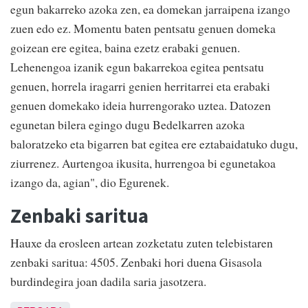
egun bakarreko azoka zen, ea domekan jarraipena izango
zuen edo ez. Momentu baten pentsatu genuen domeka
goizean ere egitea, baina ezetz erabaki genuen.
Lehenengoa izanik egun bakarrekoa egitea pentsatu
genuen, horrela iragarri genien herritarrei eta erabaki
genuen domekako ideia hurrengorako uztea. Datozen
egunetan bilera egingo dugu Bedelkarren azoka
baloratzeko eta bigarren bat egitea ere eztabaidatuko dugu,
ziurrenez. Aurtengoa ikusita, hurrengoa bi egunetakoa
izango da, agian", dio Egurenek.
Zenbaki saritua
Hauxe da erosleen artean zozketatu zuten telebistaren
zenbaki saritua: 4505. Zenbaki hori duena Gisasola
burdindegira joan dadila saria jasotzera.