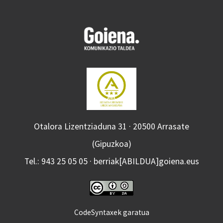
Otalora Lizentziaduna 31 · 20500 Arrasate
(Gipuzkoa)
Tel.: 943 25 05 05 · berriak[ABILDUA]goiena.eus
CodeSyntaxek garatua