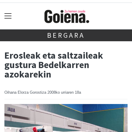
BERGARA
Erosleak eta saltzaileak
gustura Bedelkarren
azokarekin
Oihana Elorza Gorostiza
2008ko urriaren 18a