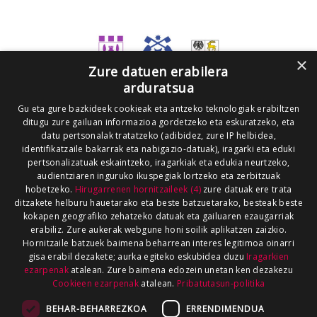
×
Zure datuen erabilera
arduratsua
Gu eta gure bazkideek cookieak eta antzeko teknologiak erabiltzen
ditugu zure gailuan informazioa gordetzeko eta eskuratzeko, eta
datu pertsonalak tratatzeko (adibidez, zure IP helbidea,
identifikatzaile bakarrak eta nabigazio-datuak), iragarki eta eduki
pertsonalizatuak eskaintzeko, iragarkiak eta edukia neurtzeko,
audientziaren inguruko ikuspegiak lortzeko eta zerbitzuak
hobetzeko.
Hirugarrenen hornitzaileek (4)
zure datuak ere trata
ditzakete helburu hauetarako eta beste batzuetarako, besteak beste
kokapen geografiko zehatzeko datuak eta gailuaren ezaugarriak
erabiliz. Zure aukerak webgune honi soilik aplikatzen zaizkio.
Hornitzaile batzuek baimena beharrean interes legitimoa oinarri
gisa erabil dezakete; aurka egiteko eskubidea duzu
Iragarkien
ezarpenak
atalean. Zure baimena edozein unetan ken dezakezu
Cookieen ezarpenak
atalean.
Pribatutasun-politika
BEHAR-BEHARREZKOA
ERRENDIMENDUA