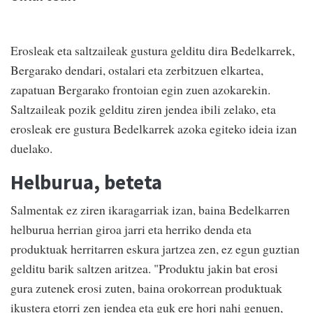
Erosleak eta saltzaileak gustura gelditu dira Bedelkarrek,
Bergarako dendari, ostalari eta zerbitzuen elkartea,
zapatuan Bergarako frontoian egin zuen azokarekin.
Saltzaileak pozik gelditu ziren jendea ibili zelako, eta
erosleak ere gustura Bedelkarrek azoka egiteko ideia izan
duelako.
Helburua, beteta
Salmentak ez ziren ikaragarriak izan, baina Bedelkarren
helburua herrian giroa jarri eta herriko denda eta
produktuak herritarren eskura jartzea zen, ez egun guztian
gelditu barik saltzen aritzea. "Produktu jakin bat erosi
gura zutenek erosi zuten, baina orokorrean produktuak
ikustera etorri zen jendea eta guk ere hori nahi genuen,