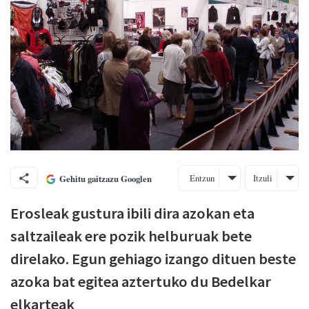
Entzun
Itzuli
Gehitu gaitzazu Googlen
Erosleak gustura ibili dira azokan eta
saltzaileak ere pozik helburuak bete
direlako. Egun gehiago izango dituen beste
azoka bat egitea aztertuko du Bedelkar
elkarteak