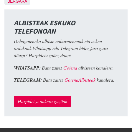
BERGARA
ALBISTEAK ESKUKO
TELEFONOAN
Debagoieneko albiste nabarmenenak eta azken
ordukoak Whatsapp edo Telegram bidez jaso gura
dituzu? Harpidetu zaitez doan!
WHATSAPP:
Batu zaitez
Goiena
albisteen kanalera.
TELEGRAM:
Batu zaitez
GoienaAlbisteak
kanalera.
Harpidetza aukera guztiak