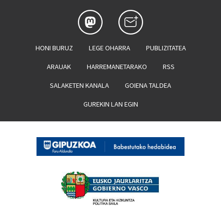
HONI BURUZ
LEGE OHARRA
PUBLIZITATEA
ARAUAK
HARREMANETARAKO
RSS
SALAKETEN KANALA
GOIENA TALDEA
GUREKIN LAN EGIN