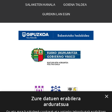
SALAKETEN KANALA
GOIENA TALDEA
GUREKIN LAN EGIN
×
Zure datuen erabilera
arduratsua
Gu eta gure bazkideek cookieak eta antzeko teknologiak erabiltzen