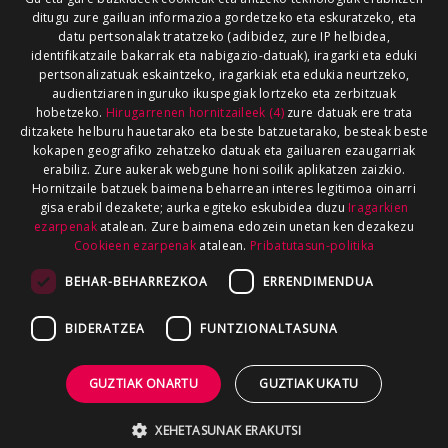
ditugu zure gailuan informazioa gordetzeko eta eskuratzeko, eta
datu pertsonalak tratatzeko (adibidez, zure IP helbidea,
identifikatzaile bakarrak eta nabigazio-datuak), iragarki eta eduki
pertsonalizatuak eskaintzeko, iragarkiak eta edukia neurtzeko,
audientziaren inguruko ikuspegiak lortzeko eta zerbitzuak
hobetzeko.
Hirugarrenen hornitzaileek (4)
zure datuak ere trata
ditzakete helburu hauetarako eta beste batzuetarako, besteak beste
kokapen geografiko zehatzeko datuak eta gailuaren ezaugarriak
erabiliz. Zure aukerak webgune honi soilik aplikatzen zaizkio.
Hornitzaile batzuek baimena beharrean interes legitimoa oinarri
gisa erabil dezakete; aurka egiteko eskubidea duzu
Iragarkien
ezarpenak
atalean. Zure baimena edozein unetan ken dezakezu
Cookieen ezarpenak
atalean.
Pribatutasun-politika
BEHAR-BEHARREZKOA
ERRENDIMENDUA
BIDERATZEA
FUNTZIONALTASUNA
GUZTIAK ONARTU
GUZTIAK UKATU
XEHETASUNAK ERAKUTSI