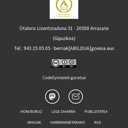
Otalora Lizentziaduna 31 · 20500 Arrasate
(Gipuzkoa)
Tel.: 943 25 05 05 · berriak[ABILDUA]goiena.eus
CodeSyntaxek garatua
HONI BURUZ
LEGE OHARRA
PUBLIZITATEA
ARAUAK
HARREMANETARAKO
RSS