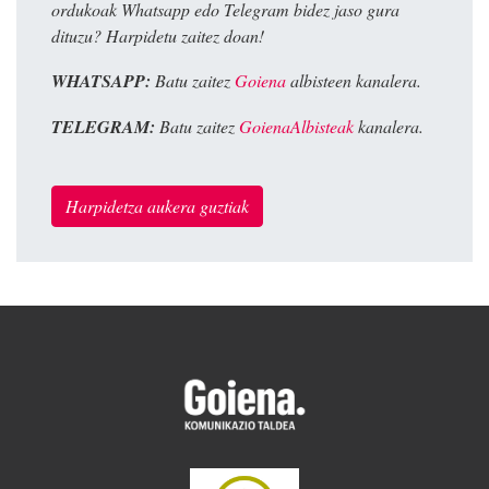
ordukoak Whatsapp edo Telegram bidez jaso gura
dituzu? Harpidetu zaitez doan!
WHATSAPP:
Batu zaitez
Goiena
albisteen kanalera.
TELEGRAM:
Batu zaitez
GoienaAlbisteak
kanalera.
Harpidetza aukera guztiak