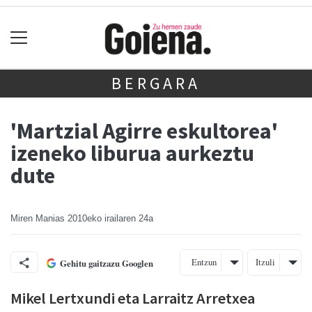
BERGARA
'Martzial Agirre eskultorea'
izeneko liburua aurkeztu
dute
Miren Manias
2010eko irailaren 24a
Entzun
Itzuli
Gehitu gaitzazu Googlen
Mikel Lertxundi eta Larraitz Arretxea