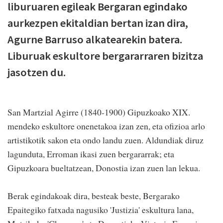
liburuaren egileak Bergaran egindako
aurkezpen ekitaldian bertan izan dira,
Agurne Barruso alkatearekin batera.
Liburuak eskultore bergararraren bizitza
jasotzen du.
San Martzial Agirre (1840-1900) Gipuzkoako XIX.
mendeko eskultore onenetakoa izan zen, eta ofizioa arlo
artistikotik sakon eta ondo landu zuen. Aldundiak diruz
lagunduta, Erroman ikasi zuen bergararrak; eta
Gipuzkoara bueltatzean, Donostia izan zuen lan lekua.
Berak egindakoak dira, besteak beste, Bergarako
Epaitegiko fatxada nagusiko 'Justizia' eskultura lana,