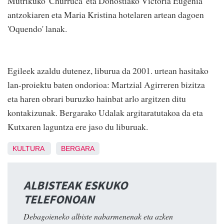
Mutrikuko 'Churruca' eta Donostiako Victoria Eugenia
antzokiaren eta Maria Kristina hotelaren artean dagoen
'Oquendo' lanak.
Egileek azaldu dutenez, liburua da 2001. urtean hasitako
lan-proiektu baten ondorioa: Martzial Agirreren bizitza
eta haren obrari buruzko hainbat arlo argitzen ditu
kontakizunak. Bergarako Udalak argitaratutakoa da eta
Kutxaren laguntza ere jaso du liburuak.
KULTURA
BERGARA
ALBISTEAK ESKUKO
TELEFONOAN
Debagoieneko albiste nabarmenenak eta azken