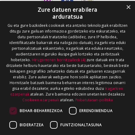
×
Zure datuen erabilera
arduratsua
Gu eta gure bazkideek cookieak eta antzeko teknologiak erabiltzen
ditugu zure gailuan informazioa gordetzeko eta eskuratzeko, eta
datu pertsonalak tratatzeko (adibidez, zure IP helbidea,
identifikatzaile bakarrak eta nabigazio-datuak), iragarki eta eduki
pertsonalizatuak eskaintzeko, iragarkiak eta edukia neurtzeko,
audientziaren inguruko ikuspegiak lortzeko eta zerbitzuak
hobetzeko.
Hirugarrenen hornitzaileek (4)
zure datuak ere trata
ditzakete helburu hauetarako eta beste batzuetarako, besteak beste
kokapen geografiko zehatzeko datuak eta gailuaren ezaugarriak
erabiliz. Zure aukerak webgune honi soilik aplikatzen zaizkio.
Hornitzaile batzuek baimena beharrean interes legitimoa oinarri
gisa erabil dezakete; aurka egiteko eskubidea duzu
Iragarkien
ezarpenak
atalean. Zure baimena edozein unetan ken dezakezu
Cookieen ezarpenak
atalean.
Pribatutasun-politika
BEHAR-BEHARREZKOA
ERRENDIMENDUA
BIDERATZEA
FUNTZIONALTASUNA