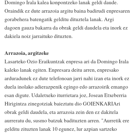
Domingo Irala kalea konpontzeko lanak geldi daude.
Oraindik ez dute arrazoia argitu baina badirudi enpresaren
gorabehera batengatik gelditu dituztela lanak. Argi
dagoen gauza bakarra da obrak geldi daudela eta inork ez
dakiela noiz jarraituko dituzten.
Arrazoia, argitzeke
Lasarteko Ozio Eraikuntzak enpresa ari da Domingo Irala
kaleko lanak egiten. Enpresara deitu arren, enpresako
arduradunek ez dute telefonoan jarri nahi izan eta inork ez
duela inolako adierazpenik egingo edo arrazoirik emango
esan digute. Udaletxeko iturrietara joz, Josean Etxeberria
Hirigintza zinegotziak baieztatu dio GOIENKARIAri
obrak geldi daudela, eta arrazoia zein den ez dakitela
aurreratu du, susmo batzuk badituzten arren. "Aurretik ere
gelditu zituzten lanak 10 egunez, lur azpian sartzeko