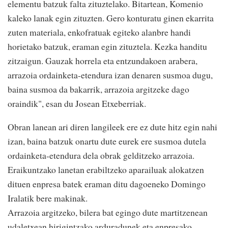
elementu batzuk falta zituztelako. Bitartean, Komenio
kaleko lanak egin zituzten. Gero konturatu ginen ekarrita
zuten materiala, enkofratuak egiteko alanbre handi
horietako batzuk, eraman egin zituztela. Kezka handitu
zitzaigun. Gauzak horrela eta entzundakoen arabera,
arrazoia ordainketa-etendura izan denaren susmoa dugu,
baina susmoa da bakarrik, arrazoia argitzeke dago
oraindik", esan du Josean Etxeberriak.
Obran lanean ari diren langileek ere ez dute hitz egin nahi
izan, baina batzuk onartu dute eurek ere susmoa dutela
ordainketa-etendura dela obrak gelditzeko arrazoia.
Eraikuntzako lanetan erabiltzeko aparailuak alokatzen
dituen enpresa batek eraman ditu dagoeneko Domingo
Iralatik bere makinak.
Arrazoia argitzeko, bilera bat egingo dute martitzenean
udaletxean hirigintzako arduradunek eta enpresako