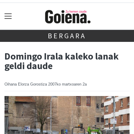
BERGARA
Domingo Irala kaleko lanak
geldi daude
Oihana Elorza Gorostiza
2007ko martxoaren 2a