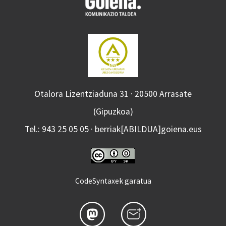
Otalora Lizentziaduna 31 · 20500 Arrasate
(Gipuzkoa)
Tel.: 943 25 05 05 · berriak[ABILDUA]goiena.eus
CodeSyntaxek garatua