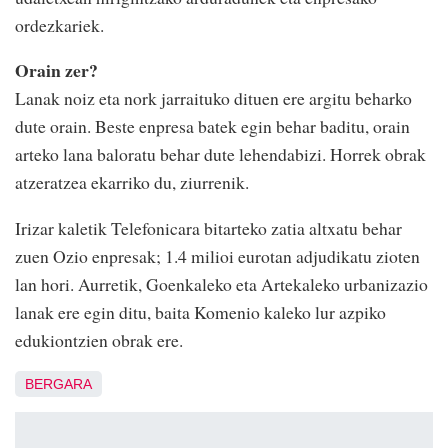
ordezkariek.
Orain zer?
Lanak noiz eta nork jarraituko dituen ere argitu beharko
dute orain. Beste enpresa batek egin behar baditu, orain
arteko lana baloratu behar dute lehendabizi. Horrek obrak
atzeratzea ekarriko du, ziurrenik.
Irizar kaletik Telefonicara bitarteko zatia altxatu behar
zuen Ozio enpresak; 1.4 milioi eurotan adjudikatu zioten
lan hori. Aurretik, Goenkaleko eta Artekaleko urbanizazio
lanak ere egin ditu, baita Komenio kaleko lur azpiko
edukiontzien obrak ere.
BERGARA