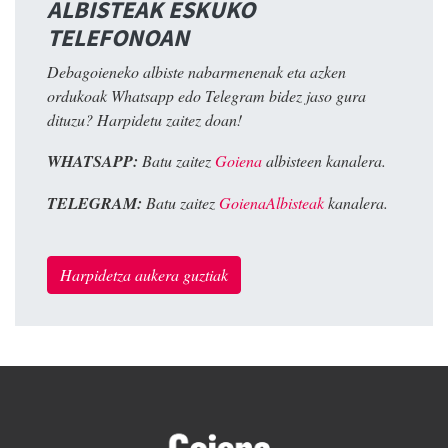
ALBISTEAK ESKUKO
TELEFONOAN
Debagoieneko albiste nabarmenenak eta azken
ordukoak Whatsapp edo Telegram bidez jaso gura
dituzu? Harpidetu zaitez doan!
WHATSAPP:
Batu zaitez
Goiena
albisteen kanalera.
TELEGRAM:
Batu zaitez
GoienaAlbisteak
kanalera.
Harpidetza aukera guztiak