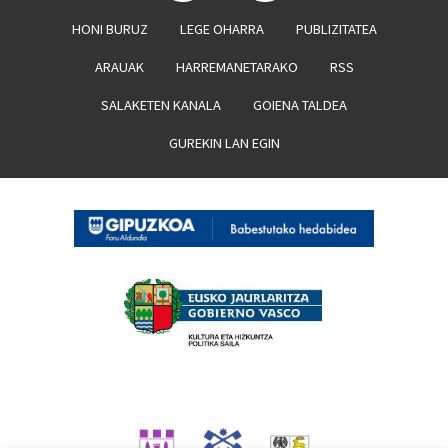
HONI BURUZ
LEGE OHARRA
PUBLIZITATEA
ARAUAK
HARREMANETARAKO
RSS
SALAKETEN KANALA
GOIENA TALDEA
GUREKIN LAN EGIN