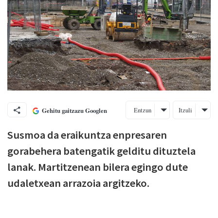
Entzun
Itzuli
Gehitu gaitzazu Googlen
Susmoa da eraikuntza enpresaren
gorabehera batengatik gelditu dituztela
lanak. Martitzenean bilera egingo dute
udaletxean arrazoia argitzeko.