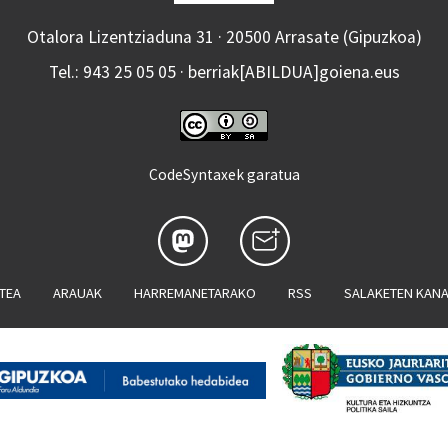
Otalora Lizentziaduna 31 · 20500 Arrasate (Gipuzkoa)
Tel.: 943 25 05 05 · berriak[ABILDUA]goiena.eus
CodeSyntaxek garatua
ATEA
ARAUAK
HARREMANETARAKO
RSS
SALAKETEN KAN