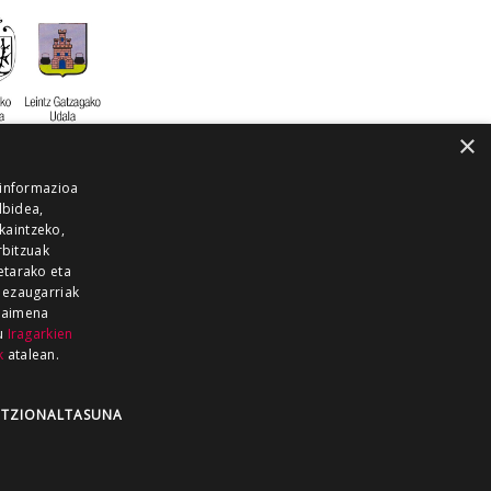
×
 informazioa
lbidea,
skaintzeko,
rbitzuak
etarako eta
 ezaugarriak
 baimena
zu
Iragarkien
k
atalean.
EITIA GUKA
AZKOITIA GUKA
BARRENA
GUKA
GUKA TELEBISTA
HIRUKA
TZIONALTASUNA
Z GUKA
ZUMAIA GUKA
28 KANALA