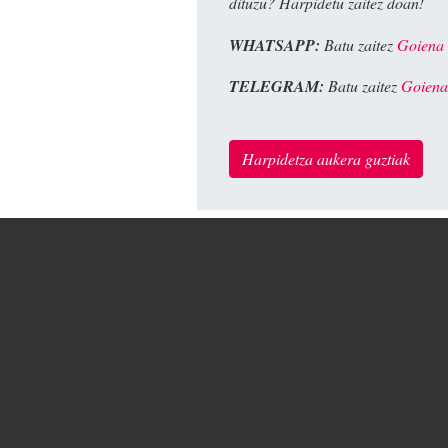
dituzu? Harpidetu zaitez doan!
WHATSAPP:
Batu zaitez
Goiena
TELEGRAM:
Batu zaitez
Goiena
Harpidetza aukera guztiak