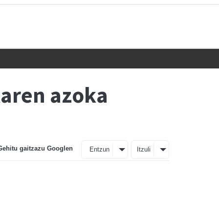
laren azoka
Gehitu gaitzazu Googlen
Entzun
Itzuli