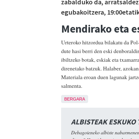
zabalduko da, arratsaldez
egubakoitzera, 19:00etatik
Mendirako eta e
Urteroko hitzordua bilakatu da Pol
dute hasi berri den eski denborald
ibiltzeko botak, eskiak eta txamarr
direnetako batzuk. Halaber, azokan
Materiala eroan duen lagunak jartz
salmenta.
BERGARA
ALBISTEAK ESKUKO
Debagoieneko albiste nabarmenen