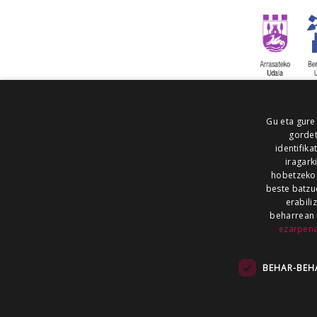
Gu eta gure
gordet
identifika
iragark
hobetzeko
beste batzu
erabili
beharrean 
ezarpen
AIARALDEA
AIKOR
AIURRI
ALEA
BEGITU
ERRAN
EUSKALERRIA IRRA
BEHAR-BEH
KRONIKA
MAILOPE
NOAUA
O