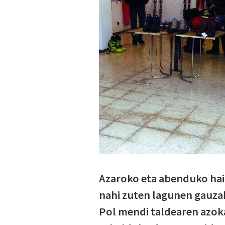
Azaroko eta abenduko hai
nahi zuten lagunen gauzak
Pol mendi taldearen azoka