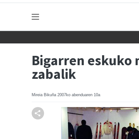
Bigarren eskuko 
zabalik
Mireia Bikuña
2007ko abenduaren 10a