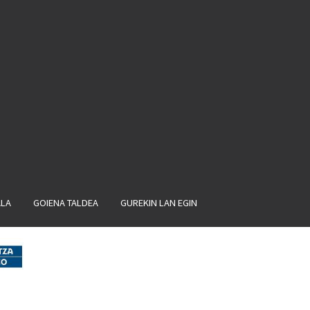
ALA
GOIENA TALDEA
GUREKIN LAN EGIN