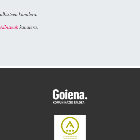
albisteen kanalera.
Albisteak
kanalera.