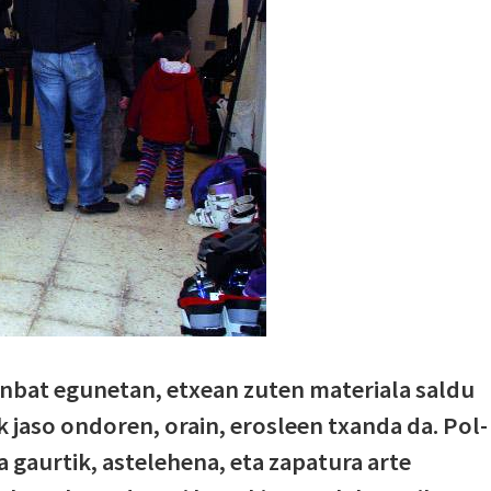
nbat egunetan, etxean zuten materiala saldu
 jaso ondoren, orain, erosleen txanda da. Pol-
 gaurtik, astelehena, eta zapatura arte