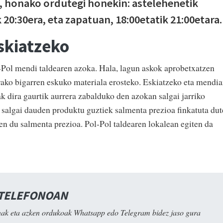
, honako ordutegi honekin: astelehenetik
 20:30era, eta zapatuan, 18:00etatik 21:00etara.
skiatzeko
-Pol mendi taldearen azoka. Hala, lagun askok aprobetxatzen
irako bigarren eskuko materiala erosteko. Eskiatzeko eta mendi
ak dira gaurtik aurrera zabalduko den azokan salgai jarriko
 salgai dauden produktu guztiek salmenta prezioa finkatuta dut
en du salmenta prezioa. Pol-Pol taldearen lokalean egiten da
 TELEFONOAN
ak eta azken ordukoak Whatsapp edo Telegram bidez jaso gura